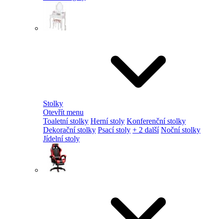
Stolky
Otevřít menu
Toaletní stolky
Herní stoly
Konferenční stolky
Dekorační stolky
Psací stoly
+ 2 další
Noční stolky
Jídelní stoly