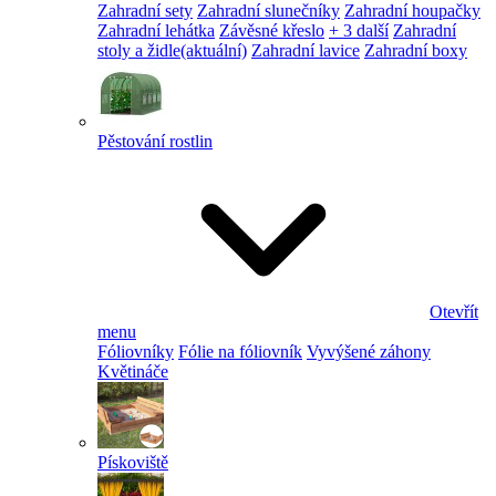
Zahradní sety
Zahradní slunečníky
Zahradní houpačky
Zahradní lehátka
Závěsné křeslo
+ 3 další
Zahradní
stoly a židle
(aktuální)
Zahradní lavice
Zahradní boxy
Pěstování rostlin
Otevřít
menu
Fóliovníky
Fólie na fóliovník
Vyvýšené záhony
Květináče
Pískoviště