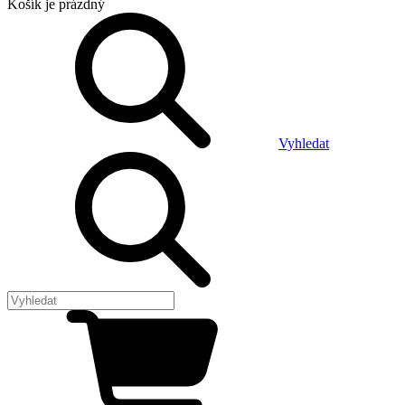
Košík
je prázdný
Vyhledat