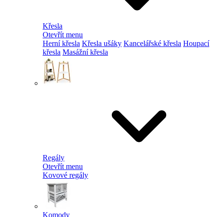
Křesla
Otevřít menu
Herní křesla
Křesla ušáky
Kancelářské křesla
Houpací
křesla
Masážní křesla
Regály
Otevřít menu
Kovové regály
Komody