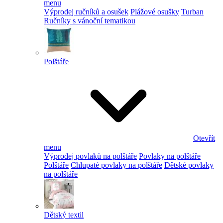
menu
Výprodej ručníků a osušek
Plážové osušky
Turban
Ručníky s vánoční tematikou
Polštáře
Otevřít
menu
Výprodej povlaků na polštáře
Povlaky na polštáře
Polštáře
Chlupaté povlaky na polštáře
Dětské povlaky
na polštáře
Dětský textil