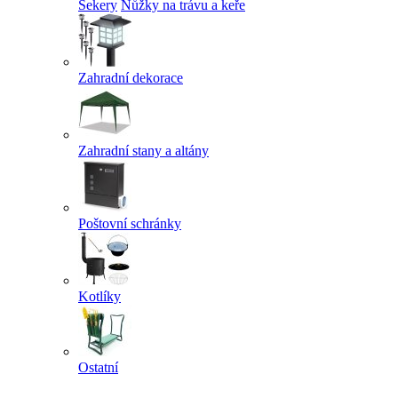
Sekery
Nůžky na trávu a keře
Zahradní dekorace
Zahradní stany a altány
Poštovní schránky
Kotlíky
Ostatní