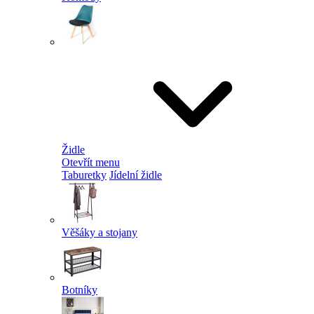
Židle
Otevřít menu
Taburetky
Jídelní židle
Věšáky a stojany
Botníky