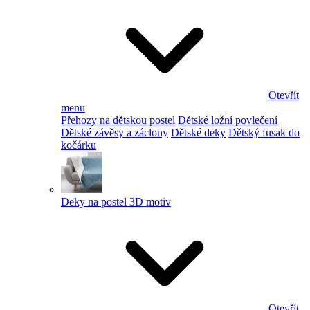
Otevřít
menu
Přehozy na dětskou postel
Dětské ložní povlečení
Dětské závěsy a záclony
Dětské deky
Dětský fusak do
kočárku
Deky na postel 3D motiv
Otevřít