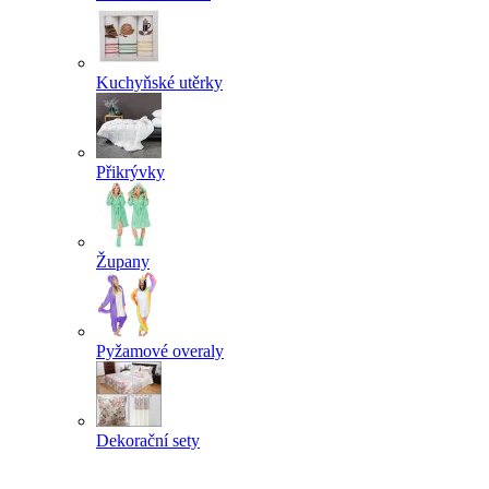
Kuchyňské utěrky
Přikrývky
Župany
Pyžamové overaly
Dekorační sety