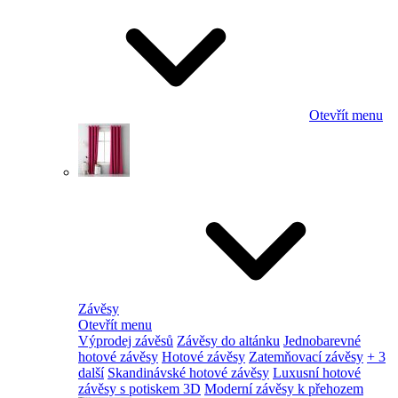
Otevřít menu
Závěsy
Otevřít menu
Výprodej závěsů
Závěsy do altánku
Jednobarevné
hotové závěsy
Hotové závěsy
Zatemňovací závěsy
+ 3
další
Skandinávské hotové závěsy
Luxusní hotové
závěsy s potiskem 3D
Moderní závěsy k přehozem