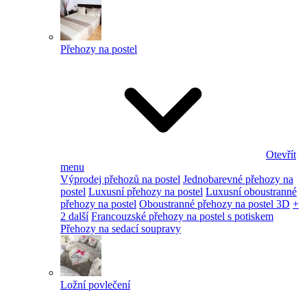
Přehozy na postel
Otevřít
menu
Výprodej přehozů na postel
Jednobarevné přehozy na
postel
Luxusní přehozy na postel
Luxusní oboustranné
přehozy na postel
Oboustranné přehozy na postel 3D
+
2 další
Francouzské přehozy na postel s potiskem
Přehozy na sedací soupravy
Ložní povlečení