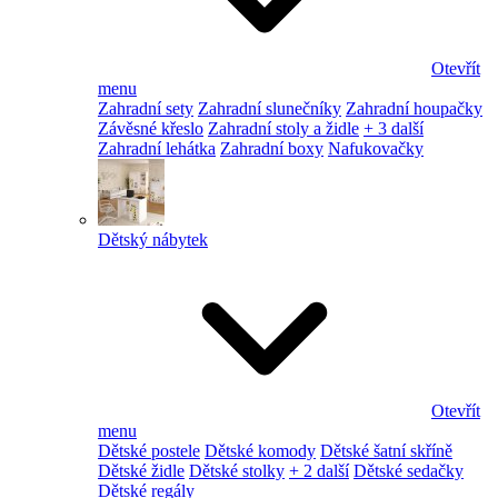
Otevřít
menu
Zahradní sety
Zahradní slunečníky
Zahradní houpačky
Závěsné křeslo
Zahradní stoly a židle
+ 3 další
Zahradní lehátka
Zahradní boxy
Nafukovačky
Dětský nábytek
Otevřít
menu
Dětské postele
Dětské komody
Dětské šatní skříně
Dětské židle
Dětské stolky
+ 2 další
Dětské sedačky
Dětské regály