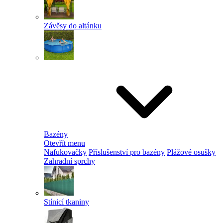
Závěsy do altánku
Bazény
Otevřít menu
Nafukovačky
Příslušenství pro bazény
Plážové osušky
Zahradní sprchy
Stínicí tkaniny