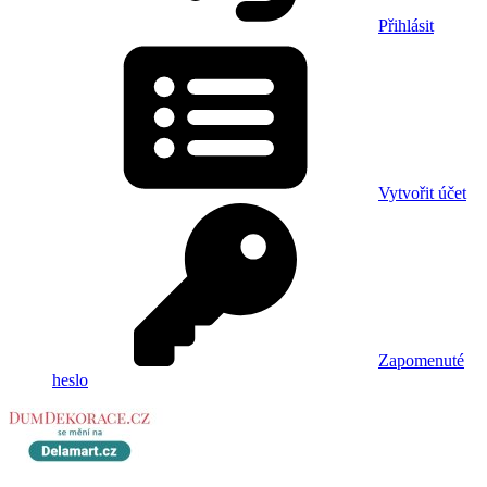
Přihlásit
Vytvořit účet
Zapomenuté
heslo