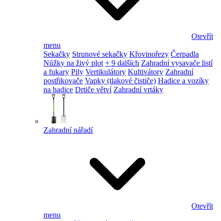
Otevřít
menu
Sekačky
Strunové sekačky
Křovinořezy
Čerpadla
Nůžky na živý plot
+ 9 dalších
Zahradní vysavače listí
a fukary
Pily
Vertikulátory
Kultivátory
Zahradní
postřikovače
Vapky (tlakové čističe)
Hadice a vozíky
na hadice
Drtiče větví
Zahradní vrtáky
Zahradní nářadí
Otevřít
menu