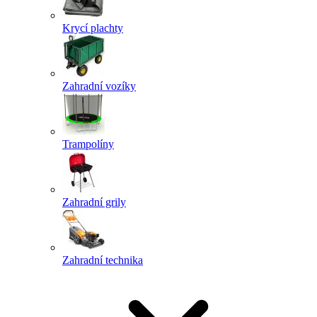
Krycí plachty
Zahradní vozíky
Trampolíny
Zahradní grily
Zahradní technika