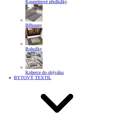
Koupelnové předložky
Běhouny
Rohožky
Koberce do obýváku
BYTOVÝ TEXTIL