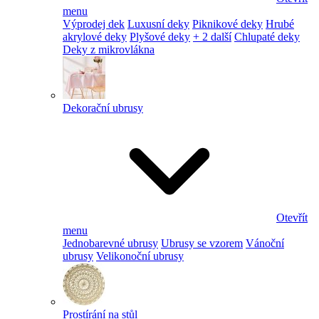
menu
Výprodej dek
Luxusní deky
Piknikové deky
Hrubé
akrylové deky
Plyšové deky
+ 2 další
Chlupaté deky
Deky z mikrovlákna
Dekorační ubrusy
Otevřít
menu
Jednobarevné ubrusy
Ubrusy se vzorem
Vánoční
ubrusy
Velikonoční ubrusy
Prostírání na stůl