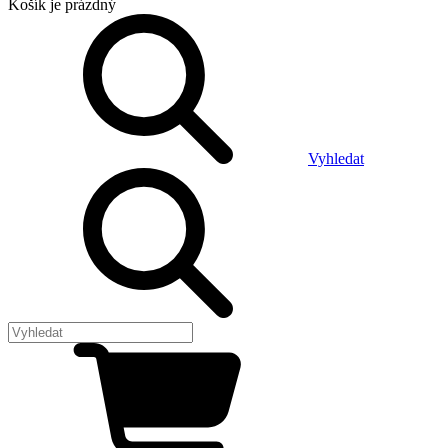
Košík
je prázdný
Vyhledat