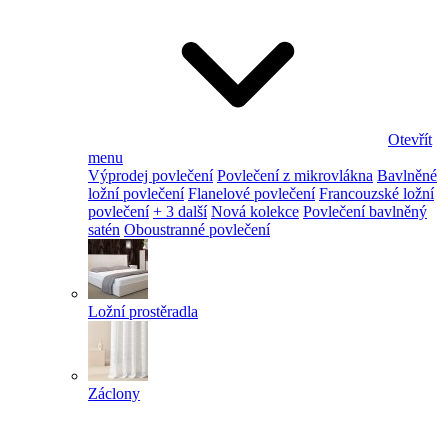
Otevřít
menu
Výprodej povlečení
Povlečení z mikrovlákna
Bavlněné
ložní povlečení
Flanelové povlečení
Francouzské ložní
povlečení
+ 3 další
Nová kolekce
Povlečení bavlněný
satén
Oboustranné povlečení
Ložní prostěradla
Záclony