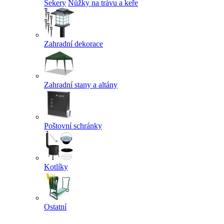
Sekery
Nůžky na trávu a keře
Zahradní dekorace
Zahradní stany a altány
Poštovní schránky
Kotlíky
Ostatní