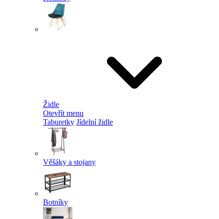
Židle
Otevřít menu
Taburetky
Jídelní židle
Věšáky a stojany
Botníky