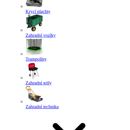
Krycí plachty
Zahradní vozíky
Trampolíny
Zahradní grily
Zahradní technika