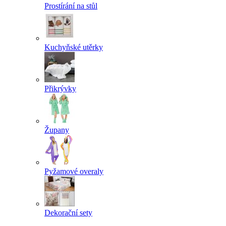
Prostírání na stůl
Kuchyňské utěrky
Přikrývky
Župany
Pyžamové overaly
Dekorační sety