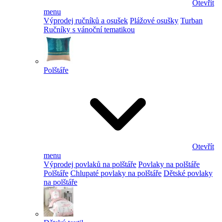
Otevřít
menu
Výprodej ručníků a osušek
Plážové osušky
Turban
Ručníky s vánoční tematikou
Polštáře
Otevřít
menu
Výprodej povlaků na polštáře
Povlaky na polštáře
Polštáře
Chlupaté povlaky na polštáře
Dětské povlaky
na polštáře