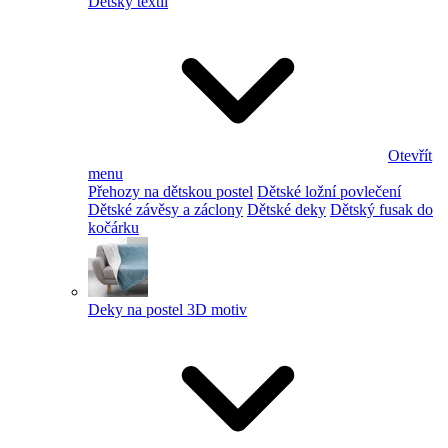
Dětský textil
Otevřít
menu
Přehozy na dětskou postel
Dětské ložní povlečení
Dětské závěsy a záclony
Dětské deky
Dětský fusak do
kočárku
Deky na postel 3D motiv