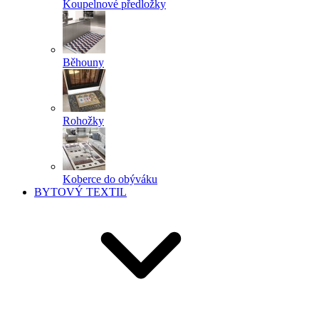
Koupelnové předložky
Běhouny
Rohožky
Koberce do obýváku
BYTOVÝ TEXTIL