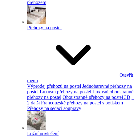
přehozem
Přehozy na postel
Otevřít
menu
Výprodej přehozů na postel
Jednobarevné přehozy na
postel
Luxusní přehozy na postel
Luxusní oboustranné
přehozy na postel
Oboustranné přehozy na postel 3D
+
2 další
Francouzské přehozy na postel s potiskem
Přehozy na sedací soupravy
Ložní povlečení