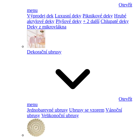
Otevřít
menu
Výprodej dek
Luxusní deky
Piknikové deky
Hrubé
akrylové deky
Plyšové deky
+ 2 další
Chlupaté deky
Deky z mikrovlákna
Dekorační ubrusy
Otevřít
menu
Jednobarevné ubrusy
Ubrusy se vzorem
Vánoční
ubrusy
Velikonoční ubrusy