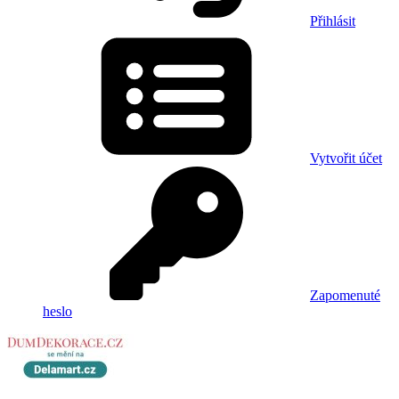
Přihlásit
Vytvořit účet
Zapomenuté
heslo