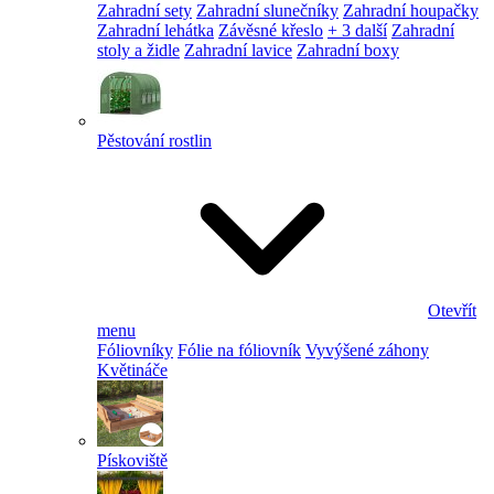
Zahradní sety
Zahradní slunečníky
Zahradní houpačky
Zahradní lehátka
Závěsné křeslo
+ 3 další
Zahradní
stoly a židle
Zahradní lavice
Zahradní boxy
Pěstování rostlin
Otevřít
menu
Fóliovníky
Fólie na fóliovník
Vyvýšené záhony
Květináče
Pískoviště