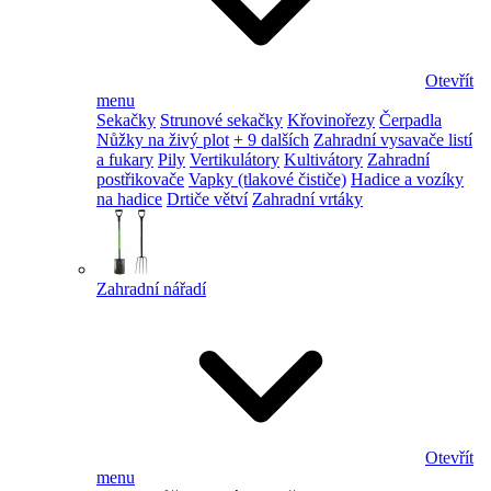
Otevřít
menu
Sekačky
Strunové sekačky
Křovinořezy
Čerpadla
Nůžky na živý plot
+ 9 dalších
Zahradní vysavače listí
a fukary
Pily
Vertikulátory
Kultivátory
Zahradní
postřikovače
Vapky (tlakové čističe)
Hadice a vozíky
na hadice
Drtiče větví
Zahradní vrtáky
Zahradní nářadí
Otevřít
menu