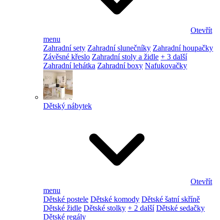
Otevřít
menu
Zahradní sety
Zahradní slunečníky
Zahradní houpačky
Závěsné křeslo
Zahradní stoly a židle
+ 3 další
Zahradní lehátka
Zahradní boxy
Nafukovačky
Dětský nábytek
Otevřít
menu
Dětské postele
Dětské komody
Dětské šatní skříně
Dětské židle
Dětské stolky
+ 2 další
Dětské sedačky
Dětské regály