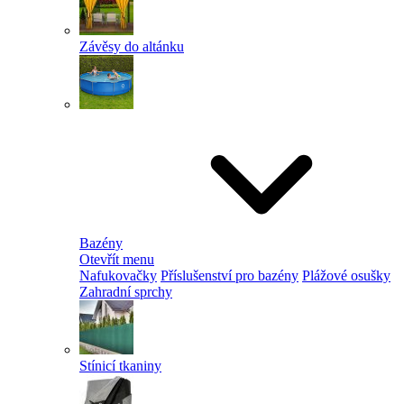
Závěsy do altánku
Bazény
Otevřít menu
Nafukovačky
Příslušenství pro bazény
Plážové osušky
Zahradní sprchy
Stínicí tkaniny