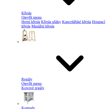
Křesla
Otevřít menu
Herní křesla
Křesla ušáky
Kancelářské křesla
Houpací
křesla
Masážní křesla
Regály
Otevřít menu
Kovové regály
Komody