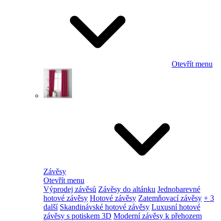
Otevřít menu
Závěsy
Otevřít menu
Výprodej závěsů
Závěsy do altánku
Jednobarevné
hotové závěsy
Hotové závěsy
Zatemňovací závěsy
+ 3
další
Skandinávské hotové závěsy
Luxusní hotové
závěsy s potiskem 3D
Moderní závěsy k přehozem