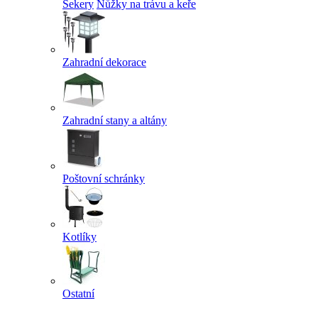
Sekery
Nůžky na trávu a keře
Zahradní dekorace
Zahradní stany a altány
Poštovní schránky
Kotlíky
Ostatní