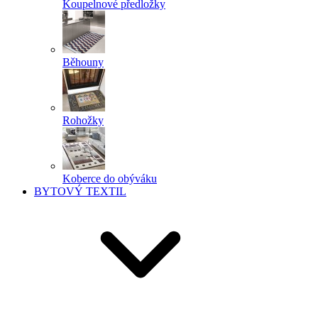
Koupelnové předložky
Běhouny
Rohožky
Koberce do obýváku
BYTOVÝ TEXTIL