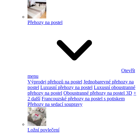
Přehozy na postel
Otevřít
menu
Výprodej přehozů na postel
Jednobarevné přehozy na
postel
Luxusní přehozy na postel
Luxusní oboustranné
přehozy na postel
Oboustranné přehozy na postel 3D
+
2 další
Francouzské přehozy na postel s potiskem
Přehozy na sedací soupravy
Ložní povlečení