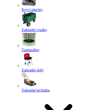
Krycí plachty
Zahradní vozíky
Trampolíny
Zahradní grily
Zahradní technika