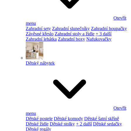
Otevřít
menu
Zahradní sety
Zahradní slunečníky
Zahradní houpačky
Závěsné křeslo
Zahradní stoly a židle
+ 3 další
Zahradní lehátka
Zahradní boxy
Nafukovačky
Dětský nábytek
Otevřít
menu
Dětské postele
Dětské komody
Dětské šatní skříně
Dětské židle
Dětské stolky
+ 2 další
Dětské sedačky
Dětské regály