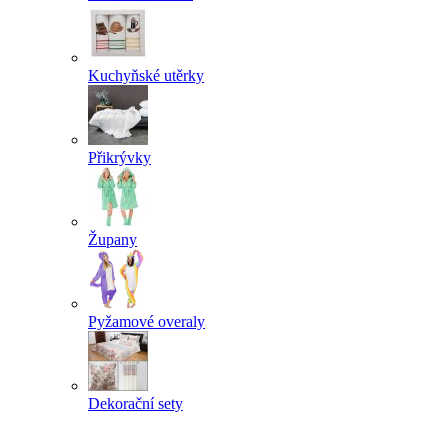
Kuchyňské utěrky
Přikrývky
Župany
Pyžamové overaly
Dekorační sety