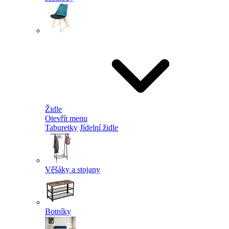
Židle
Otevřít menu
Taburetky
Jídelní židle
Věšáky a stojany
Botníky