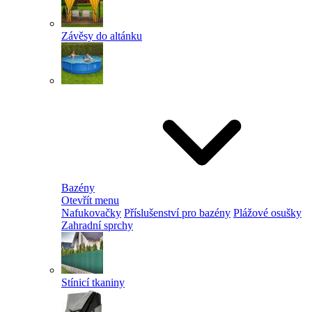
Závěsy do altánku
Bazény
Otevřít menu
Nafukovačky
Příslušenství pro bazény
Plážové osušky
Zahradní sprchy
Stínicí tkaniny