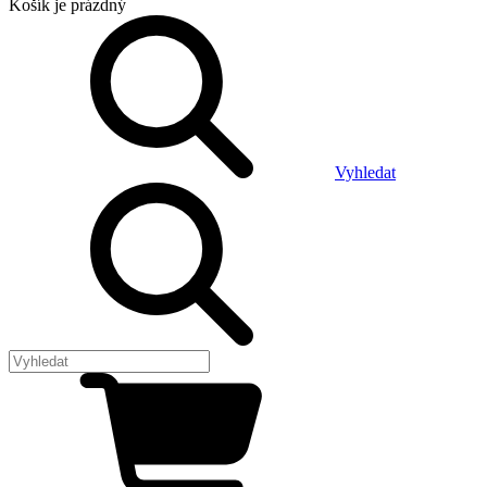
Košík
je prázdný
Vyhledat