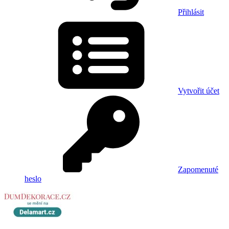
Přihlásit
Vytvořit účet
Zapomenuté
heslo