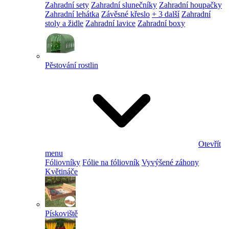
Zahradní sety
Zahradní slunečníky
Zahradní houpačky
Zahradní lehátka
Závěsné křeslo
+ 3 další
Zahradní
stoly a židle
Zahradní lavice
Zahradní boxy
Pěstování rostlin
Otevřít
menu
Fóliovníky
Fólie na fóliovník
Vyvýšené záhony
Květináče
Pískoviště