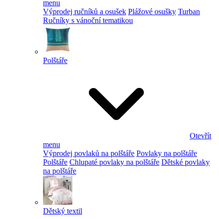
menu
Výprodej ručníků a osušek
Plážové osušky
Turban
Ručníky s vánoční tematikou
Polštáře
Otevřít
menu
Výprodej povlaků na polštáře
Povlaky na polštáře
Polštáře
Chlupaté povlaky na polštáře
Dětské povlaky
na polštáře
Dětský textil