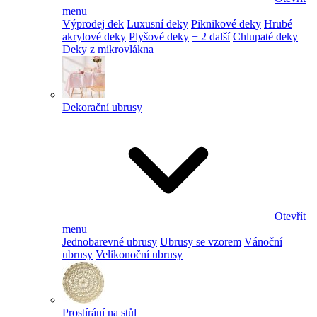
menu
Výprodej dek
Luxusní deky
Piknikové deky
Hrubé
akrylové deky
Plyšové deky
+ 2 další
Chlupaté deky
Deky z mikrovlákna
Dekorační ubrusy
Otevřít
menu
Jednobarevné ubrusy
Ubrusy se vzorem
Vánoční
ubrusy
Velikonoční ubrusy
Prostírání na stůl