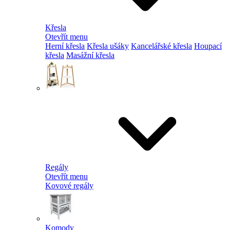
Křesla
Otevřít menu
Herní křesla
Křesla ušáky
Kancelářské křesla
Houpací
křesla
Masážní křesla
Regály
Otevřít menu
Kovové regály
Komody