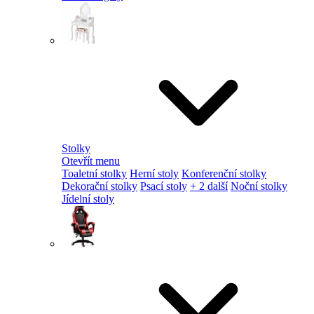
Stolky
Otevřít menu
Toaletní stolky
Herní stoly
Konferenční stolky
Dekorační stolky
Psací stoly
+ 2 další
Noční stolky
Jídelní stoly