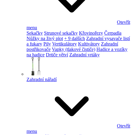
Otevřít
menu
Sekačky
Strunové sekačky
Křovinořezy
Čerpadla
Nůžky na živý plot
+ 9 dalších
Zahradní vysavače listí
a fukary
Pily
Vertikulátory
Kultivátory
Zahradní
postřikovače
Vapky (tlakové čističe)
Hadice a vozíky
na hadice
Drtiče větví
Zahradní vrtáky
Zahradní nářadí
Otevřít
menu