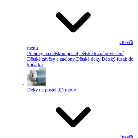
Otevřít
menu
Přehozy na dětskou postel
Dětské ložní povlečení
Dětské závěsy a záclony
Dětské deky
Dětský fusak do
kočárku
Deky na postel 3D motiv
Otevřít