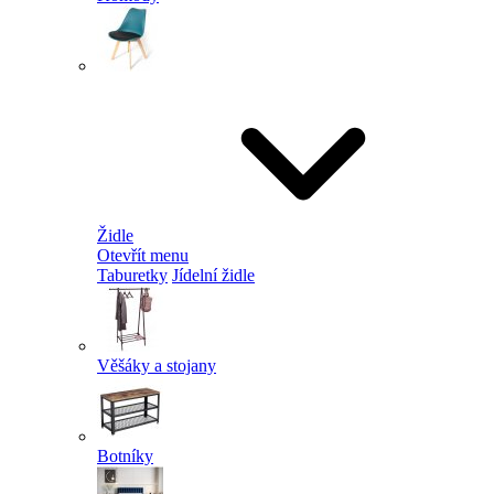
Židle
Otevřít menu
Taburetky
Jídelní židle
Věšáky a stojany
Botníky