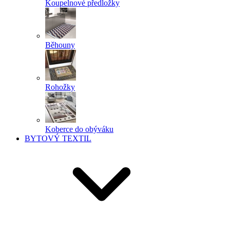
Koupelnové předložky
Běhouny
Rohožky
Koberce do obýváku
BYTOVÝ TEXTIL