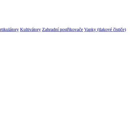
rtikulátory
Kultivátory
Zahradní postřikovače
Vapky (tlakové čističe)