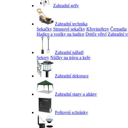
Zahradní grily
Zahradní technika
Sekačky
Strunové sekačky
Křovinořezy
Čerpadla
Hadice a vozíky na hadice
Drtiče větví
Zahradní v
Zahradní nářadí
Sekery
Nůžky na trávu a keře
Zahradní dekorace
Zahradní stany a altány
Poštovní schránky