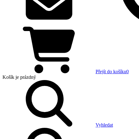
Přejít do košíku
0
Košík
je prázdný
Vyhledat