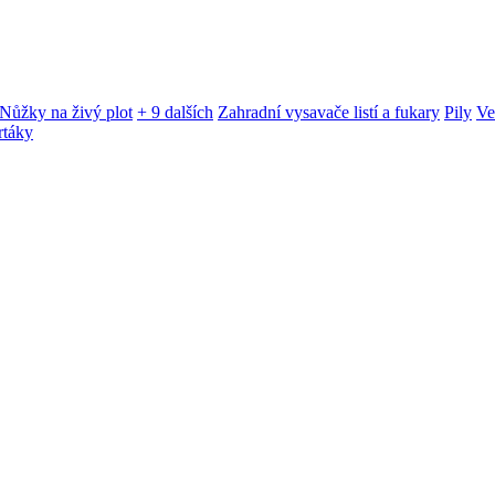
Nůžky na živý plot
+ 9 dalších
Zahradní vysavače listí a fukary
Pily
Ve
rtáky