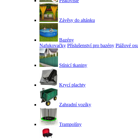
Pískoviště
Závěsy do altánku
Bazény
Nafukovačky
Příslušenství pro bazény
Plážové os
Stínicí tkaniny
Krycí plachty
Zahradní vozíky
Trampolíny