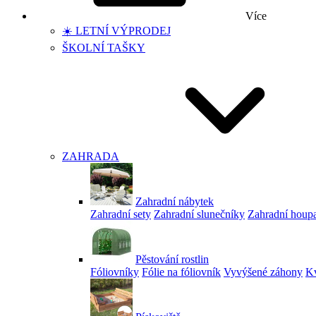
Více
☀️ LETNÍ VÝPRODEJ
ŠKOLNÍ TAŠKY
ZAHRADA
Zahradní nábytek
Zahradní sety
Zahradní slunečníky
Zahradní houp
Pěstování rostlin
Fóliovníky
Fólie na fóliovník
Vyvýšené záhony
Kv