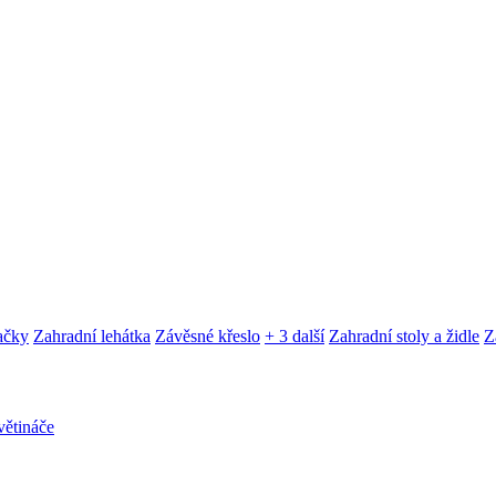
ačky
Zahradní lehátka
Závěsné křeslo
+ 3 další
Zahradní stoly a židle
Z
ětináče