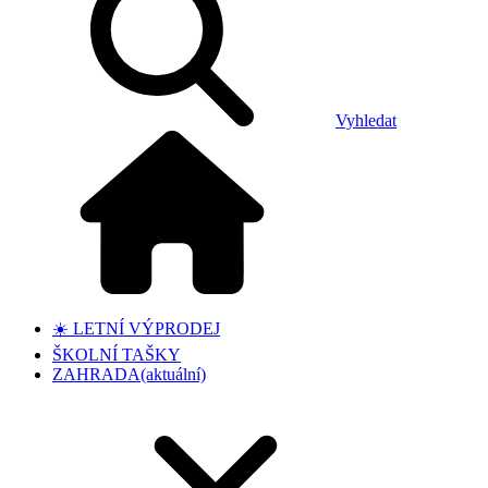
Vyhledat
☀️ LETNÍ VÝPRODEJ
ŠKOLNÍ TAŠKY
ZAHRADA
(aktuální)