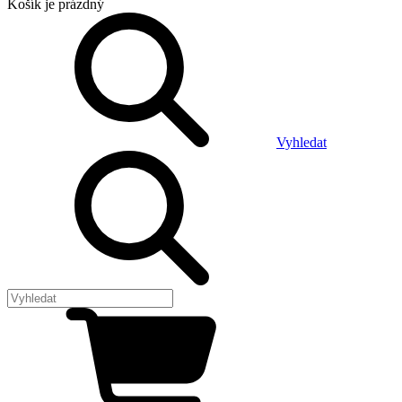
Košík
je prázdný
Vyhledat