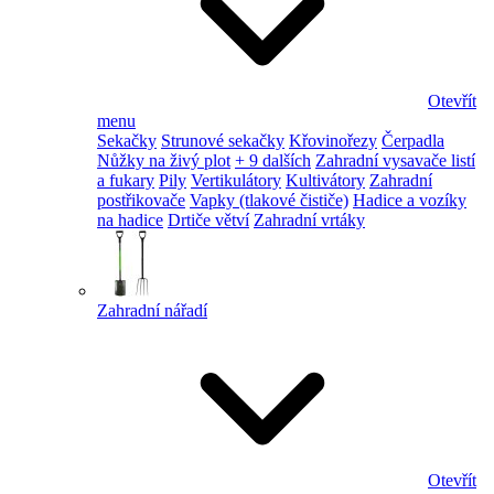
Otevřít
menu
Sekačky
Strunové sekačky
Křovinořezy
Čerpadla
Nůžky na živý plot
+ 9 dalších
Zahradní vysavače listí
a fukary
Pily
Vertikulátory
Kultivátory
Zahradní
postřikovače
Vapky (tlakové čističe)
Hadice a vozíky
na hadice
Drtiče větví
Zahradní vrtáky
Zahradní nářadí
Otevřít