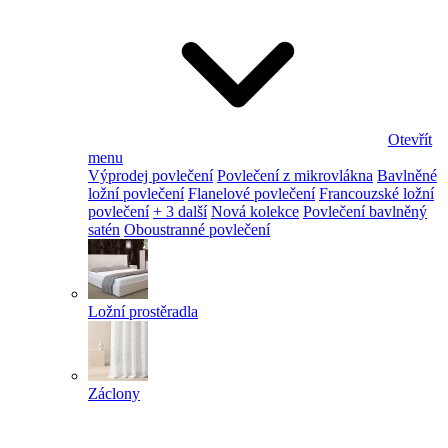
Otevřít
menu
Výprodej povlečení
Povlečení z mikrovlákna
Bavlněné
ložní povlečení
Flanelové povlečení
Francouzské ložní
povlečení
+ 3 další
Nová kolekce
Povlečení bavlněný
satén
Oboustranné povlečení
Ložní prostěradla
Záclony