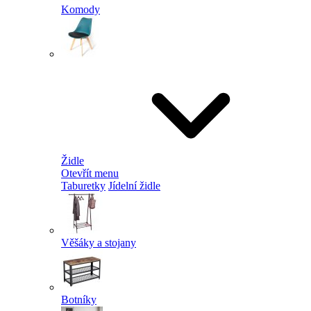
Komody
Židle
Otevřít menu
Taburetky
Jídelní židle
Věšáky a stojany
Botníky