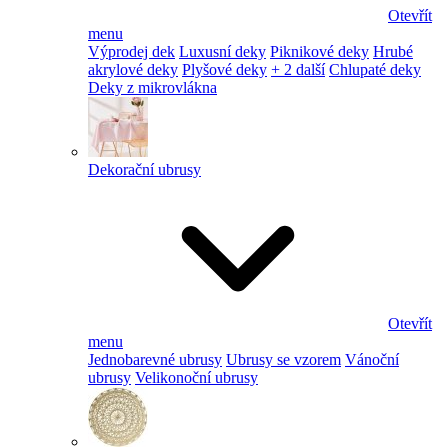
Otevřít
menu
Výprodej dek
Luxusní deky
Piknikové deky
Hrubé
akrylové deky
Plyšové deky
+ 2 další
Chlupaté deky
Deky z mikrovlákna
Dekorační ubrusy
Otevřít
menu
Jednobarevné ubrusy
Ubrusy se vzorem
Vánoční
ubrusy
Velikonoční ubrusy