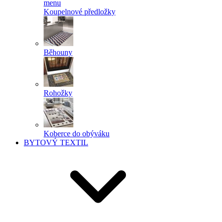
menu
Koupelnové předložky
Běhouny
Rohožky
Koberce do obýváku
BYTOVÝ TEXTIL