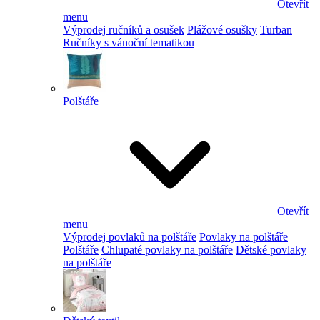
Otevřít
menu
Výprodej ručníků a osušek
Plážové osušky
Turban
Ručníky s vánoční tematikou
Polštáře
Otevřít
menu
Výprodej povlaků na polštáře
Povlaky na polštáře
Polštáře
Chlupaté povlaky na polštáře
Dětské povlaky
na polštáře