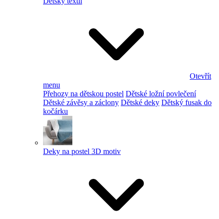
Dětský textil
Otevřít
menu
Přehozy na dětskou postel
Dětské ložní povlečení
Dětské závěsy a záclony
Dětské deky
Dětský fusak do
kočárku
Deky na postel 3D motiv