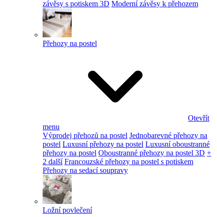
závěsy s potiskem 3D
Moderní závěsy k přehozem
Přehozy na postel
Otevřít
menu
Výprodej přehozů na postel
Jednobarevné přehozy na
postel
Luxusní přehozy na postel
Luxusní oboustranné
přehozy na postel
Oboustranné přehozy na postel 3D
+
2 další
Francouzské přehozy na postel s potiskem
Přehozy na sedací soupravy
Ložní povlečení