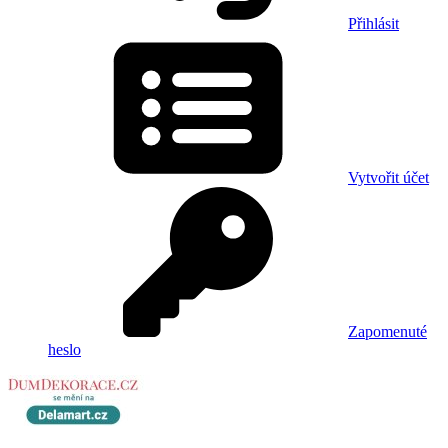
Přihlásit
Vytvořit účet
Zapomenuté
heslo