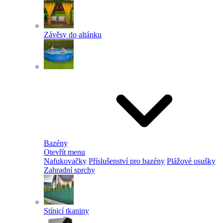
Závěsy do altánku
Bazény
Otevřít menu
Nafukovačky
Příslušenství pro bazény
Plážové osušky
Zahradní sprchy
Stínicí tkaniny