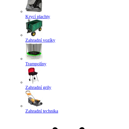
Krycí plachty
Zahradní vozíky
Trampolíny
Zahradní grily
Zahradní technika