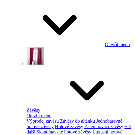
Otevřít menu
Závěsy
Otevřít menu
Výprodej závěsů
Závěsy do altánku
Jednobarevné
hotové závěsy
Hotové závěsy
Zatemňovací závěsy
+ 3
další
Skandinávské hotové závěsy
Luxusní hotové