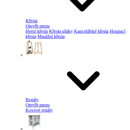
Křesla
Otevřít menu
Herní křesla
Křesla ušáky
Kancelářské křesla
Houpací
křesla
Masážní křesla
Regály
Otevřít menu
Kovové regály