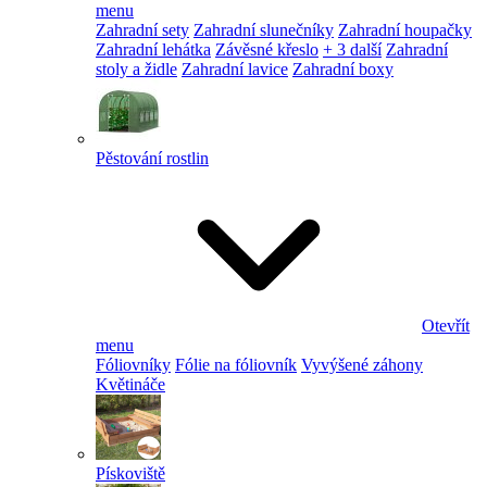
menu
Zahradní sety
Zahradní slunečníky
Zahradní houpačky
Zahradní lehátka
Závěsné křeslo
+ 3 další
Zahradní
stoly a židle
Zahradní lavice
Zahradní boxy
Pěstování rostlin
Otevřít
menu
Fóliovníky
Fólie na fóliovník
Vyvýšené záhony
Květináče
Pískoviště