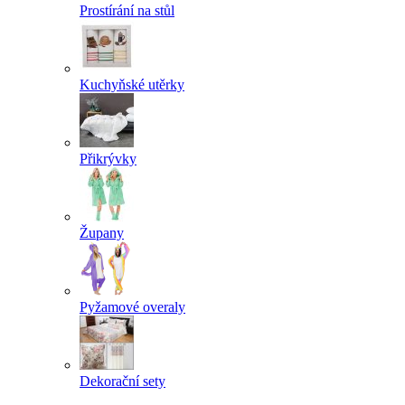
Prostírání na stůl
Kuchyňské utěrky
Přikrývky
Župany
Pyžamové overaly
Dekorační sety