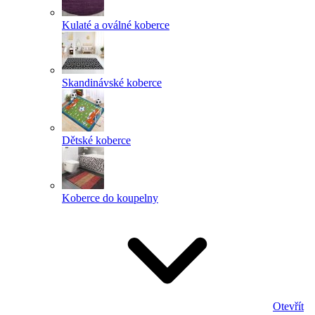
Kulaté a oválné koberce
Skandinávské koberce
Dětské koberce
Koberce do koupelny
Otevřít