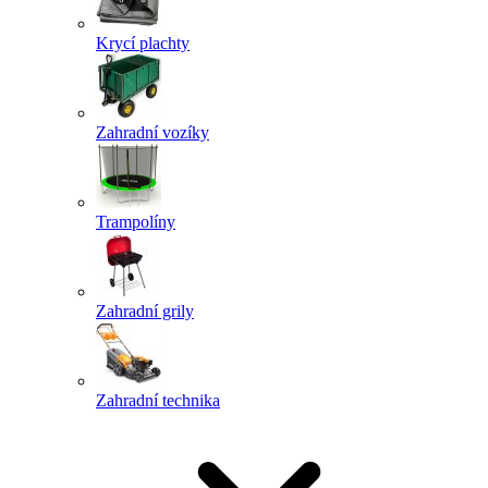
Krycí plachty
Zahradní vozíky
Trampolíny
Zahradní grily
Zahradní technika