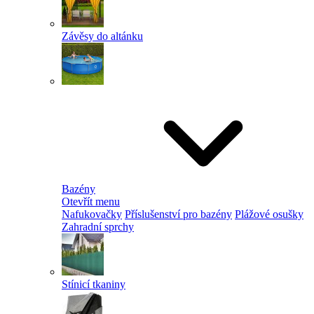
Závěsy do altánku
Bazény
Otevřít menu
Nafukovačky
Příslušenství pro bazény
Plážové osušky
Zahradní sprchy
Stínicí tkaniny