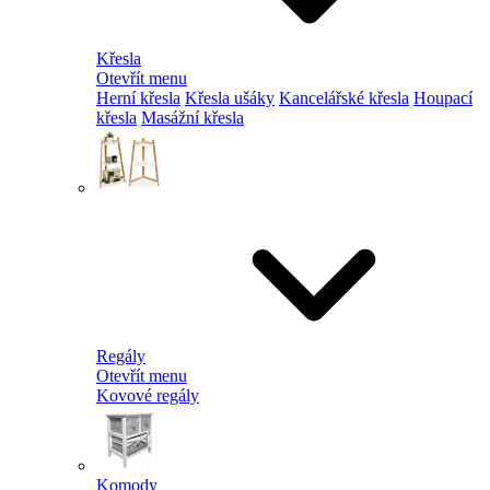
Křesla
Otevřít menu
Herní křesla
Křesla ušáky
Kancelářské křesla
Houpací
křesla
Masážní křesla
Regály
Otevřít menu
Kovové regály
Komody