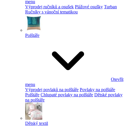
menu
Výprodej ručníků a osušek
Plážové osušky
Turban
Ručníky s vánoční tematikou
Polštáře
Otevřít
menu
Výprodej povlaků na polštáře
Povlaky na polštáře
Polštáře
Chlupaté povlaky na polštáře
Dětské povlaky
na polštáře
Dětský textil