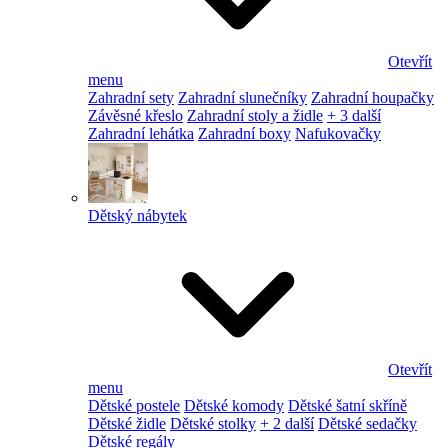
Otevřít
menu
Zahradní sety
Zahradní slunečníky
Zahradní houpačky
Závěsné křeslo
Zahradní stoly a židle
+ 3 další
Zahradní lehátka
Zahradní boxy
Nafukovačky
Dětský nábytek
Otevřít
menu
Dětské postele
Dětské komody
Dětské šatní skříně
Dětské židle
Dětské stolky
+ 2 další
Dětské sedačky
Dětské regály