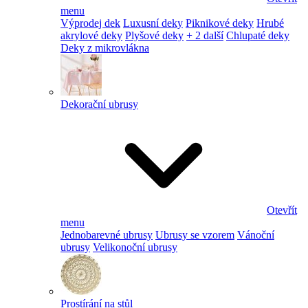
menu
Výprodej dek
Luxusní deky
Piknikové deky
Hrubé
akrylové deky
Plyšové deky
+ 2 další
Chlupaté deky
Deky z mikrovlákna
Dekorační ubrusy
Otevřít
menu
Jednobarevné ubrusy
Ubrusy se vzorem
Vánoční
ubrusy
Velikonoční ubrusy
Prostírání na stůl