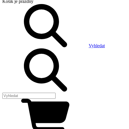
Košík
je prázdný
Vyhledat