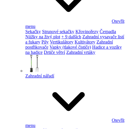
Otevřít
menu
Sekačky
Strunové sekačky
Křovinořezy
Čerpadla
Nůžky na živý plot
+ 9 dalších
Zahradní vysavače listí
a fukary
Pily
Vertikulátory
Kultivátory
Zahradní
postřikovače
Vapky (tlakové čističe)
Hadice a vozíky
na hadice
Drtiče větví
Zahradní vrtáky
Zahradní nářadí
Otevřít
menu