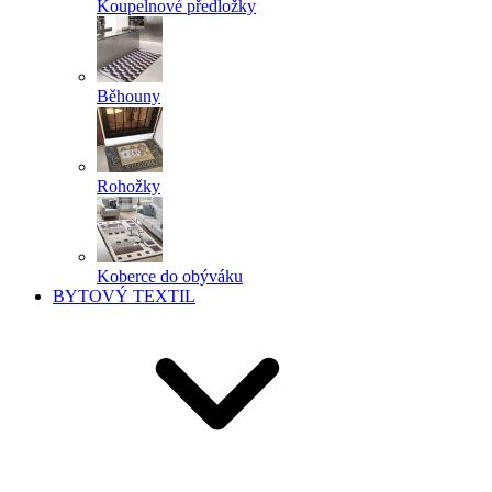
Koupelnové předložky
Běhouny
Rohožky
Koberce do obýváku
BYTOVÝ TEXTIL