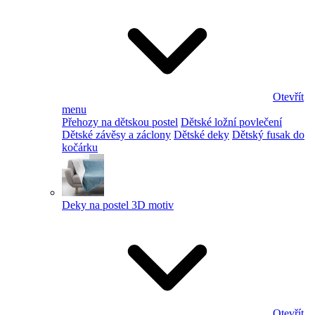
Otevřít
menu
Přehozy na dětskou postel
Dětské ložní povlečení
Dětské závěsy a záclony
Dětské deky
Dětský fusak do
kočárku
Deky na postel 3D motiv
Otevřít