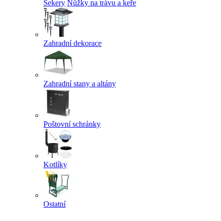
Sekery
Nůžky na trávu a keře
Zahradní dekorace
Zahradní stany a altány
Poštovní schránky
Kotlíky
Ostatní