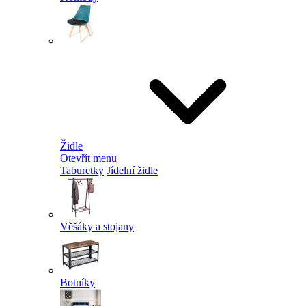
Židle
Otevřít menu
Taburetky
Jídelní židle
Věšáky a stojany
Botníky