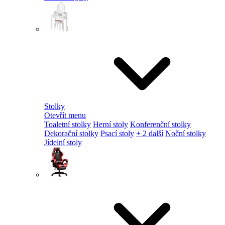
Stolky
Otevřít menu
Toaletní stolky
Herní stoly
Konferenční stolky
Dekorační stolky
Psací stoly
+ 2 další
Noční stolky
Jídelní stoly