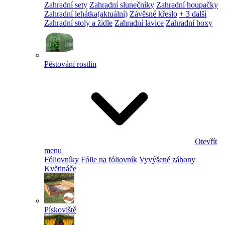
Zahradní sety
Zahradní slunečníky
Zahradní houpačky
Zahradní lehátka
(aktuální)
Závěsné křeslo
+ 3 další
Zahradní stoly a židle
Zahradní lavice
Zahradní boxy
Pěstování rostlin
Otevřít
menu
Fóliovníky
Fólie na fóliovník
Vyvýšené záhony
Květináče
Pískoviště