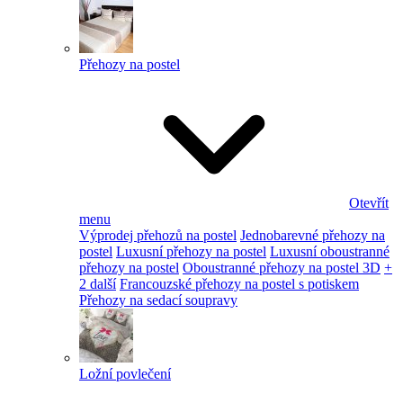
Přehozy na postel
Otevřít
menu
Výprodej přehozů na postel
Jednobarevné přehozy na
postel
Luxusní přehozy na postel
Luxusní oboustranné
přehozy na postel
Oboustranné přehozy na postel 3D
+
2 další
Francouzské přehozy na postel s potiskem
Přehozy na sedací soupravy
Ložní povlečení