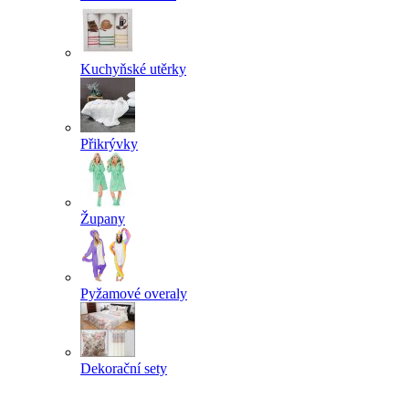
Kuchyňské utěrky
Přikrývky
Župany
Pyžamové overaly
Dekorační sety