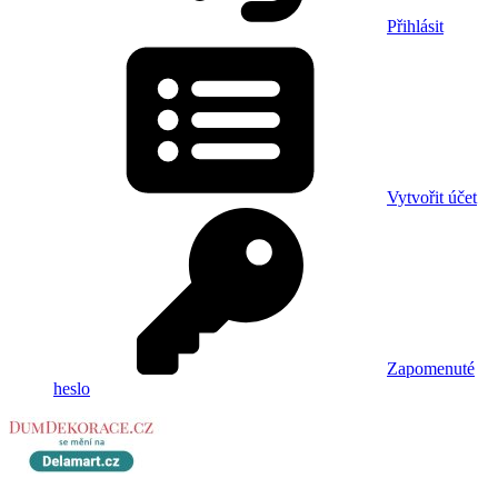
Přihlásit
Vytvořit účet
Zapomenuté
heslo