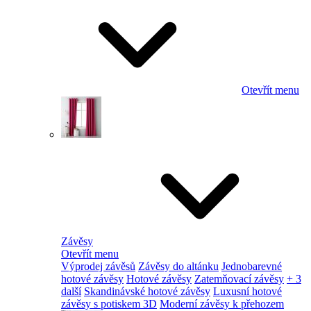
Otevřít menu
Závěsy
Otevřít menu
Výprodej závěsů
Závěsy do altánku
Jednobarevné
hotové závěsy
Hotové závěsy
Zatemňovací závěsy
+ 3
další
Skandinávské hotové závěsy
Luxusní hotové
závěsy s potiskem 3D
Moderní závěsy k přehozem