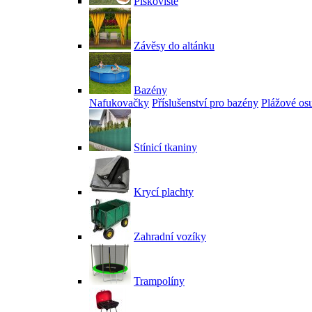
Pískoviště
Závěsy do altánku
Bazény
Nafukovačky
Příslušenství pro bazény
Plážové os
Stínicí tkaniny
Krycí plachty
Zahradní vozíky
Trampolíny