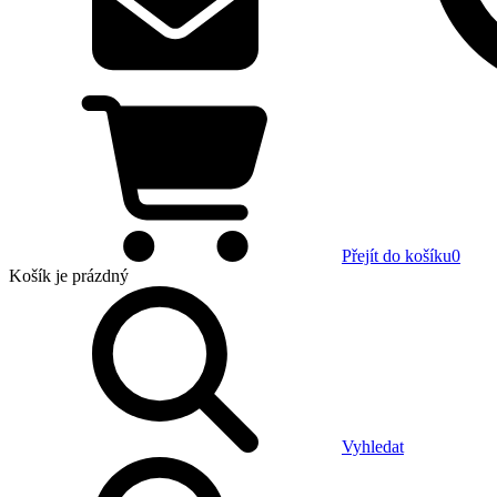
Přejít do košíku
0
Košík
je prázdný
Vyhledat