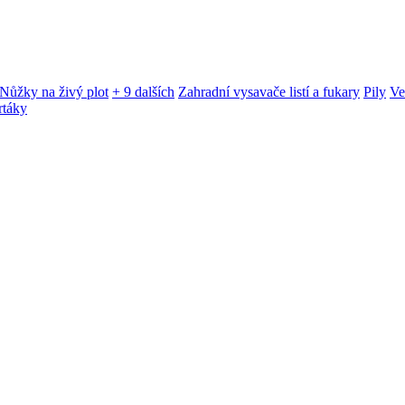
Nůžky na živý plot
+ 9 dalších
Zahradní vysavače listí a fukary
Pily
Ve
rtáky