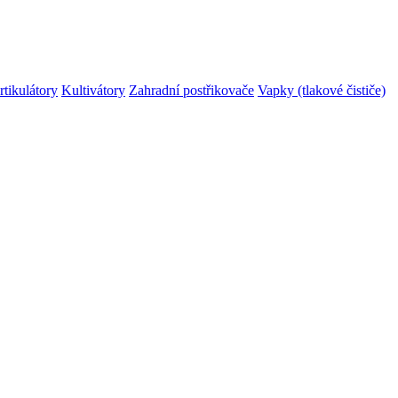
rtikulátory
Kultivátory
Zahradní postřikovače
Vapky (tlakové čističe)