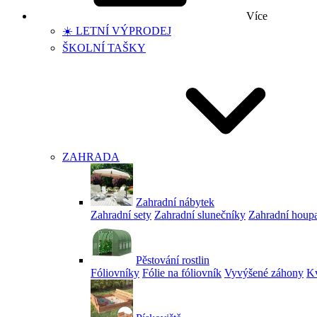
Více
☀️ LETNÍ VÝPRODEJ
ŠKOLNÍ TAŠKY
ZAHRADA
Zahradní nábytek
Zahradní sety
Zahradní slunečníky
Zahradní houp
Pěstování rostlin
Fóliovníky
Fólie na fóliovník
Vyvýšené záhony
Kv