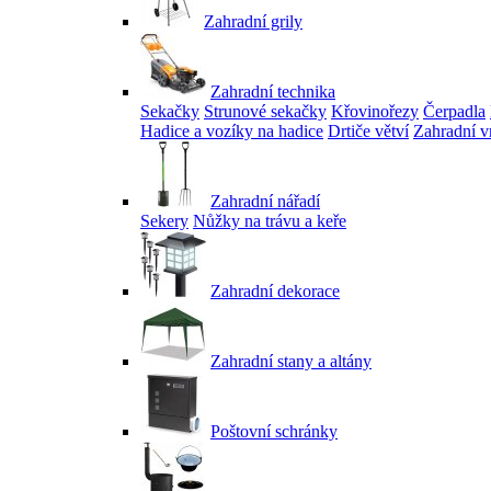
Zahradní grily
Zahradní technika
Sekačky
Strunové sekačky
Křovinořezy
Čerpadla
Hadice a vozíky na hadice
Drtiče větví
Zahradní v
Zahradní nářadí
Sekery
Nůžky na trávu a keře
Zahradní dekorace
Zahradní stany a altány
Poštovní schránky