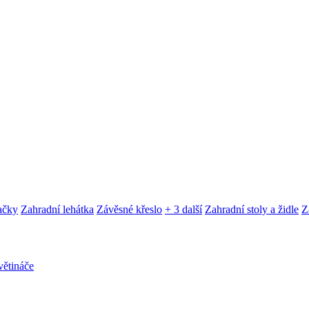
ačky
Zahradní lehátka
Závěsné křeslo
+ 3 další
Zahradní stoly a židle
Z
ětináče