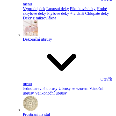
menu
Výprodej dek
Luxusní deky
Piknikové deky
Hrubé
akrylové deky
Plyšové deky
+ 2 další
Chlupaté deky
Deky z mikrovlákna
Dekorační ubrusy
Otevřít
menu
Jednobarevné ubrusy
Ubrusy se vzorem
Vánoční
ubrusy
Velikonoční ubrusy
Prostírání na stůl