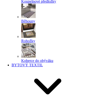
Koupelnové předložky
Běhouny
Rohožky
Koberce do obýváku
BYTOVÝ TEXTIL