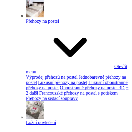
Přehozy na postel
Otevřít
menu
Výprodej přehozů na postel
Jednobarevné přehozy na
postel
Luxusní přehozy na postel
Luxusní oboustranné
přehozy na postel
Oboustranné přehozy na postel 3D
+
2 další
Francouzské přehozy na postel s potiskem
Přehozy na sedací soupravy
Ložní povlečení