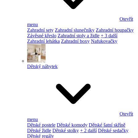
Otevřít
menu
Zahradní sety
Zahradní slunečníky
Zahradní houpačky
Závěsné křeslo
Zahradní stoly a židle
+ 3 další
Zahradní lehátka
Zahradní boxy
Nafukovačky
Dětský nábytek
Otevřít
menu
Dětské postele
Dětské komody
Dětské šatní skříně
Dětské židle
Dětské stolky
+ 2 další
Dětské sedačky
Dětské regály