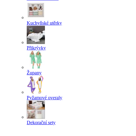
Kuchyňské utěrky
Přikrývky
Župany
Pyžamové overaly
Dekorační sety