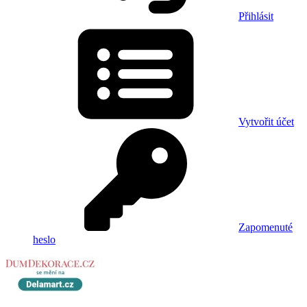
Přihlásit
Vytvořit účet
Zapomenuté
heslo