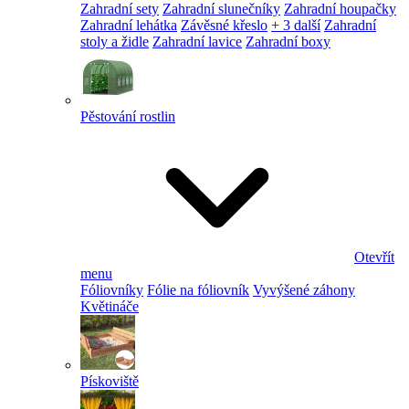
Zahradní sety
Zahradní slunečníky
Zahradní houpačky
Zahradní lehátka
Závěsné křeslo
+ 3 další
Zahradní
stoly a židle
Zahradní lavice
Zahradní boxy
Pěstování rostlin
Otevřít
menu
Fóliovníky
Fólie na fóliovník
Vyvýšené záhony
Květináče
Pískoviště