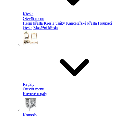
Křesla
Otevřít menu
Herní křesla
Křesla ušáky
Kancelářské křesla
Houpací
křesla
Masážní křesla
Regály
Otevřít menu
Kovové regály
Komody