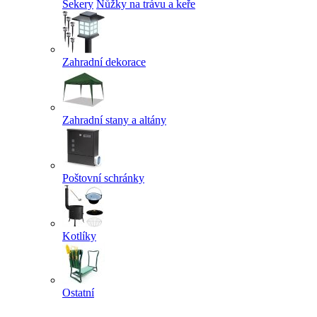
Sekery
Nůžky na trávu a keře
Zahradní dekorace
Zahradní stany a altány
Poštovní schránky
Kotlíky
Ostatní