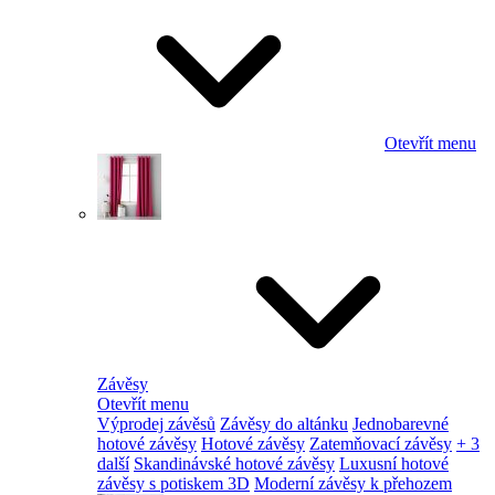
Otevřít menu
Závěsy
Otevřít menu
Výprodej závěsů
Závěsy do altánku
Jednobarevné
hotové závěsy
Hotové závěsy
Zatemňovací závěsy
+ 3
další
Skandinávské hotové závěsy
Luxusní hotové
závěsy s potiskem 3D
Moderní závěsy k přehozem