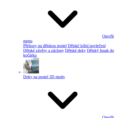
Otevřít
menu
Přehozy na dětskou postel
Dětské ložní povlečení
Dětské závěsy a záclony
Dětské deky
Dětský fusak do
kočárku
Deky na postel 3D motiv
Otevřít