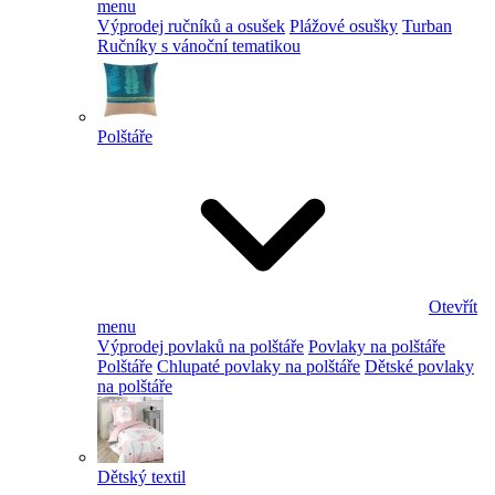
menu
Výprodej ručníků a osušek
Plážové osušky
Turban
Ručníky s vánoční tematikou
Polštáře
Otevřít
menu
Výprodej povlaků na polštáře
Povlaky na polštáře
Polštáře
Chlupaté povlaky na polštáře
Dětské povlaky
na polštáře
Dětský textil