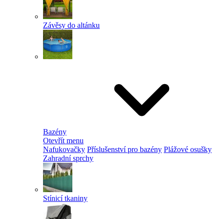
Závěsy do altánku
Bazény
Otevřít menu
Nafukovačky
Příslušenství pro bazény
Plážové osušky
Zahradní sprchy
Stínicí tkaniny