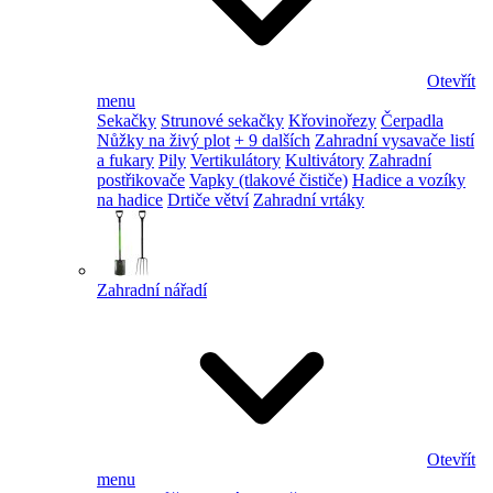
Otevřít
menu
Sekačky
Strunové sekačky
Křovinořezy
Čerpadla
Nůžky na živý plot
+ 9 dalších
Zahradní vysavače listí
a fukary
Pily
Vertikulátory
Kultivátory
Zahradní
postřikovače
Vapky (tlakové čističe)
Hadice a vozíky
na hadice
Drtiče větví
Zahradní vrtáky
Zahradní nářadí
Otevřít
menu