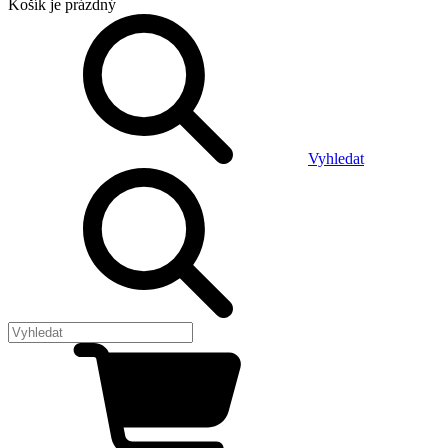
Košík
je prázdný
Vyhledat