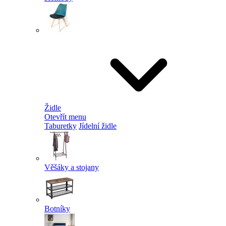
Židle
Otevřít menu
Taburetky
Jídelní židle
Věšáky a stojany
Botníky