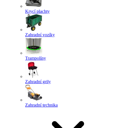
Krycí plachty
Zahradní vozíky
Trampolíny
Zahradní grily
Zahradní technika