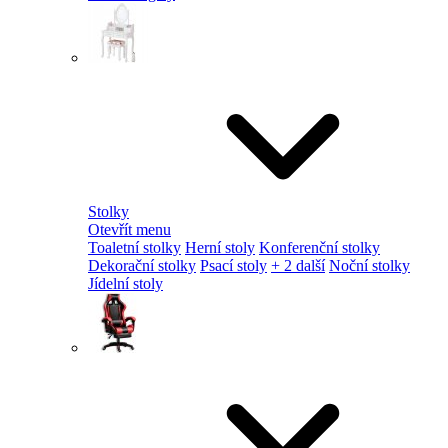
Stolky
Otevřít menu
Toaletní stolky
Herní stoly
Konferenční stolky
Dekorační stolky
Psací stoly
+ 2 další
Noční stolky
Jídelní stoly