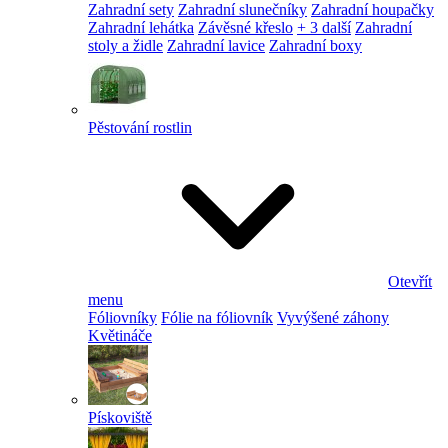
Zahradní sety
Zahradní slunečníky
Zahradní houpačky
Zahradní lehátka
Závěsné křeslo
+ 3 další
Zahradní
stoly a židle
Zahradní lavice
Zahradní boxy
Pěstování rostlin
Otevřít
menu
Fóliovníky
Fólie na fóliovník
Vyvýšené záhony
Květináče
Pískoviště