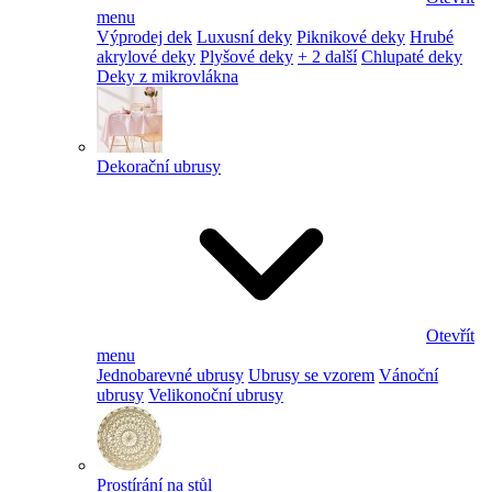
menu
Výprodej dek
Luxusní deky
Piknikové deky
Hrubé
akrylové deky
Plyšové deky
+ 2 další
Chlupaté deky
Deky z mikrovlákna
Dekorační ubrusy
Otevřít
menu
Jednobarevné ubrusy
Ubrusy se vzorem
Vánoční
ubrusy
Velikonoční ubrusy
Prostírání na stůl