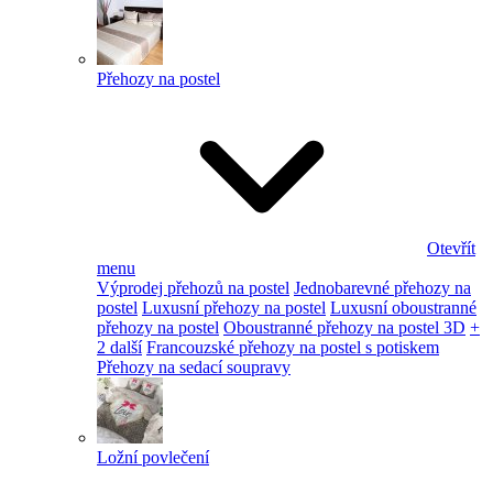
Přehozy na postel
Otevřít
menu
Výprodej přehozů na postel
Jednobarevné přehozy na
postel
Luxusní přehozy na postel
Luxusní oboustranné
přehozy na postel
Oboustranné přehozy na postel 3D
+
2 další
Francouzské přehozy na postel s potiskem
Přehozy na sedací soupravy
Ložní povlečení