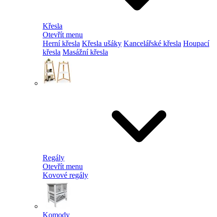
Křesla
Otevřít menu
Herní křesla
Křesla ušáky
Kancelářské křesla
Houpací
křesla
Masážní křesla
Regály
Otevřít menu
Kovové regály
Komody