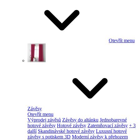
Otevřít menu
Závěsy
Otevřít menu
Výprodej závěsů
Závěsy do altánku
Jednobarevné
hotové závěsy
Hotové závěsy
Zatemňovací závěsy
+ 3
další
Skandinávské hotové závěsy
Luxusní hotové
závěsy s potiskem 3D
Moderní závěsy k přehozem