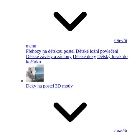
Otevřít
menu
Přehozy na dětskou postel
Dětské ložní povlečení
Dětské závěsy a záclony
Dětské deky
Dětský fusak do
kočárku
Deky na postel 3D motiv
Otevřít