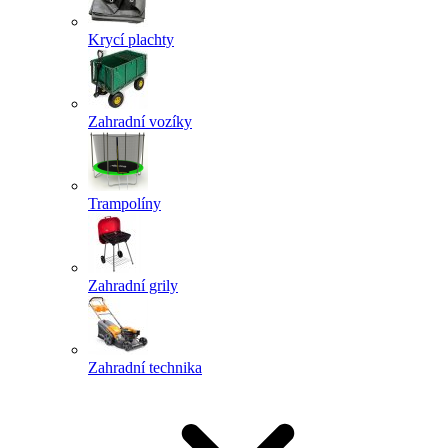
Krycí plachty
Zahradní vozíky
Trampolíny
Zahradní grily
Zahradní technika