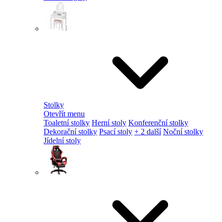
Stolky
Otevřít menu
Toaletní stolky
Herní stoly
Konferenční stolky
Dekorační stolky
Psací stoly
+ 2 další
Noční stolky
Jídelní stoly