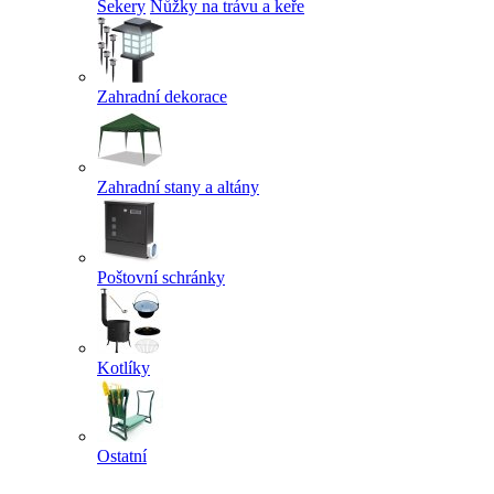
Sekery
Nůžky na trávu a keře
Zahradní dekorace
Zahradní stany a altány
Poštovní schránky
Kotlíky
Ostatní