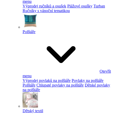
menu
Výprodej ručníků a osušek
Plážové osušky
Turban
Ručníky s vánoční tematikou
Polštáře
Otevřít
menu
Výprodej povlaků na polštáře
Povlaky na polštáře
Polštáře
Chlupaté povlaky na polštáře
Dětské povlaky
na polštáře
Dětský textil