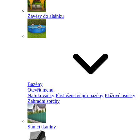
Závěsy do altánku
Bazény
Otevřít menu
Nafukovačky
Příslušenství pro bazény
Plážové osušky
Zahradní sprchy
Stínicí tkaniny