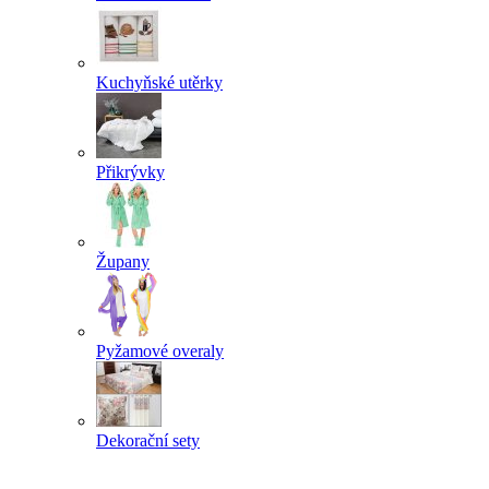
Kuchyňské utěrky
Přikrývky
Župany
Pyžamové overaly
Dekorační sety