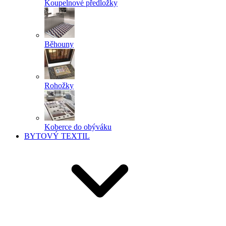
Koupelnové předložky
Běhouny
Rohožky
Koberce do obýváku
BYTOVÝ TEXTIL