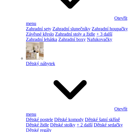
Otevřít
menu
Zahradní sety
Zahradní slunečníky
Zahradní houpačky
Závěsné křeslo
Zahradní stoly a židle
+ 3 další
Zahradní lehátka
Zahradní boxy
Nafukovačky
Dětský nábytek
Otevřít
menu
Dětské postele
Dětské komody
Dětské šatní skříně
Dětské židle
Dětské stolky
+ 2 další
Dětské sedačky
Dětské regály