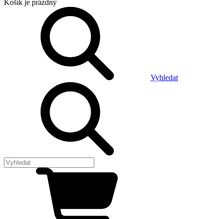
Košík
je prázdný
Vyhledat