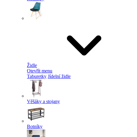
Židle
Otevřít menu
Taburetky
Jídelní židle
Věšáky a stojany
Botníky