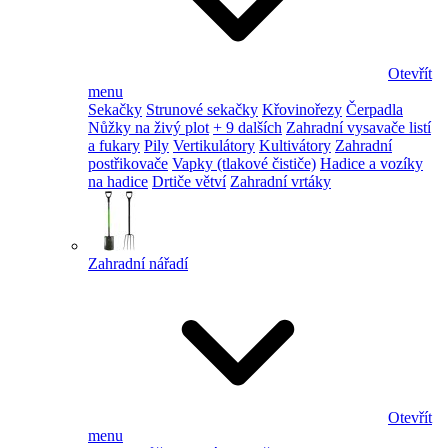
Otevřít
menu
Sekačky
Strunové sekačky
Křovinořezy
Čerpadla
Nůžky na živý plot
+ 9 dalších
Zahradní vysavače listí
a fukary
Pily
Vertikulátory
Kultivátory
Zahradní
postřikovače
Vapky (tlakové čističe)
Hadice a vozíky
na hadice
Drtiče větví
Zahradní vrtáky
Zahradní nářadí
Otevřít
menu