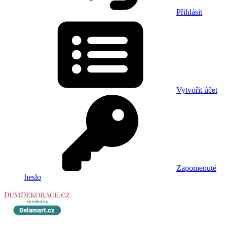
Přihlásit
Vytvořit účet
Zapomenuté
heslo