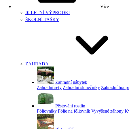
Více
☀️ LETNÍ VÝPRODEJ
ŠKOLNÍ TAŠKY
ZAHRADA
Zahradní nábytek
Zahradní sety
Zahradní slunečníky
Zahradní houp
Pěstování rostlin
Fóliovníky
Fólie na fóliovník
Vyvýšené záhony
Kv