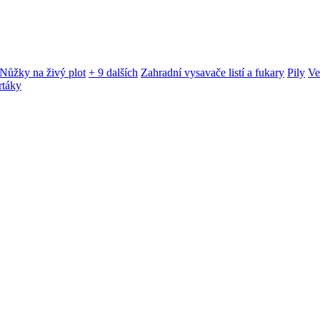
Nůžky na živý plot
+ 9 dalších
Zahradní vysavače listí a fukary
Pily
Ve
rtáky