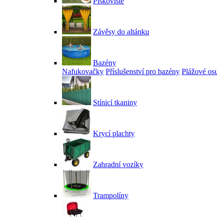
Pískoviště
Závěsy do altánku
Bazény
Nafukovačky
Příslušenství pro bazény
Plážové os
Stínicí tkaniny
Krycí plachty
Zahradní vozíky
Trampolíny