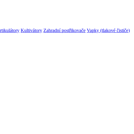
rtikulátory
Kultivátory
Zahradní postřikovače
Vapky (tlakové čističe)