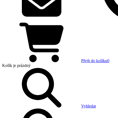
Přejít do košíku
0
Košík
je prázdný
Vyhledat