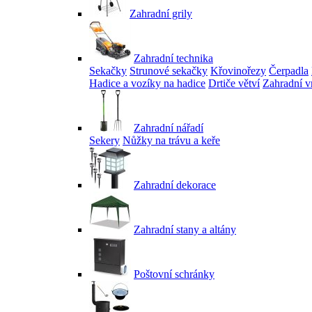
Zahradní grily
Zahradní technika
Sekačky
Strunové sekačky
Křovinořezy
Čerpadla
Hadice a vozíky na hadice
Drtiče větví
Zahradní v
Zahradní nářadí
Sekery
Nůžky na trávu a keře
Zahradní dekorace
Zahradní stany a altány
Poštovní schránky