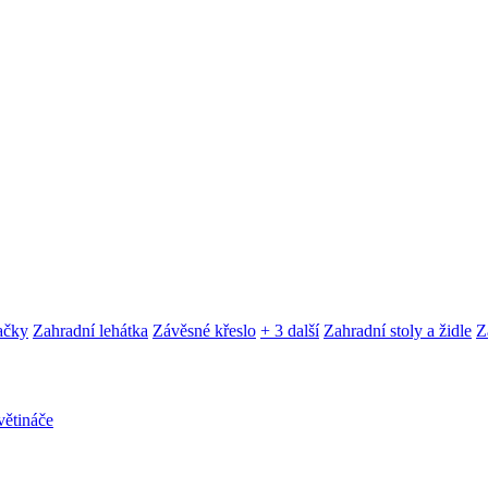
ačky
Zahradní lehátka
Závěsné křeslo
+ 3 další
Zahradní stoly a židle
Z
ětináče