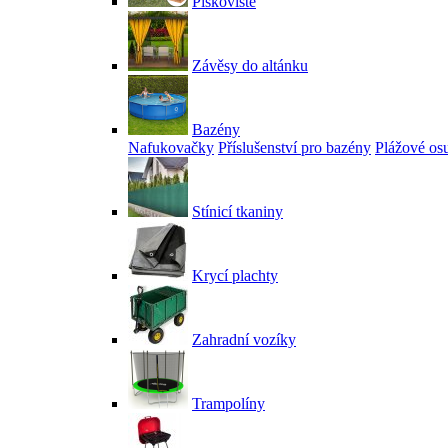
Pískoviště
Závěsy do altánku
Bazény
Nafukovačky
Příslušenství pro bazény
Plážové os
Stínicí tkaniny
Krycí plachty
Zahradní vozíky
Trampolíny