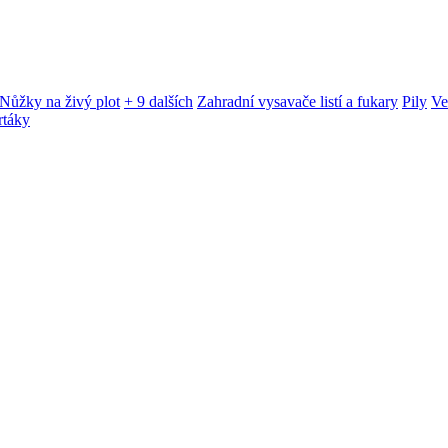
Nůžky na živý plot
+ 9 dalších
Zahradní vysavače listí a fukary
Pily
Ve
rtáky