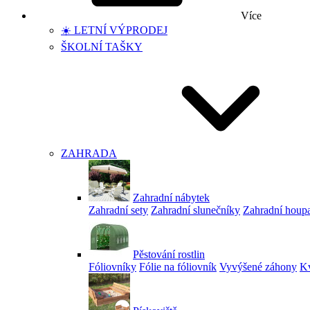
Více
☀️ LETNÍ VÝPRODEJ
ŠKOLNÍ TAŠKY
ZAHRADA
Zahradní nábytek
Zahradní sety
Zahradní slunečníky
Zahradní houp
Pěstování rostlin
Fóliovníky
Fólie na fóliovník
Vyvýšené záhony
Kv