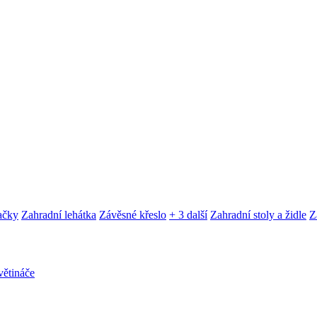
ačky
Zahradní lehátka
Závěsné křeslo
+ 3 další
Zahradní stoly a židle
Z
ětináče