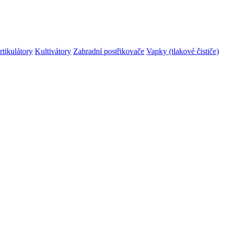
rtikulátory
Kultivátory
Zahradní postřikovače
Vapky (tlakové čističe)