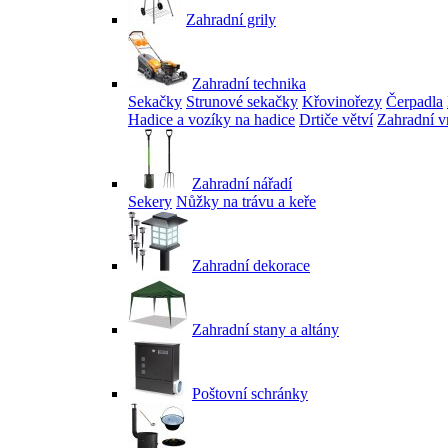
Zahradní grily
Zahradní technika
Sekačky
Strunové sekačky
Křovinořezy
Čerpadla
Hadice a vozíky na hadice
Drtiče větví
Zahradní v
Zahradní nářadí
Sekery
Nůžky na trávu a keře
Zahradní dekorace
Zahradní stany a altány
Poštovní schránky