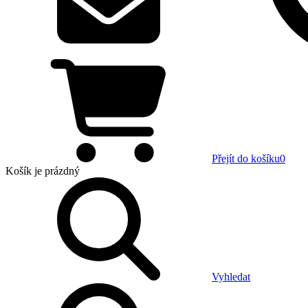
Přejít do košíku
0
Košík
je prázdný
Vyhledat