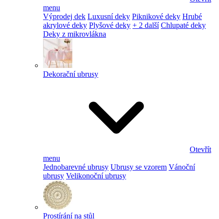
menu
Výprodej dek
Luxusní deky
Piknikové deky
Hrubé
akrylové deky
Plyšové deky
+ 2 další
Chlupaté deky
Deky z mikrovlákna
Dekorační ubrusy
Otevřít
menu
Jednobarevné ubrusy
Ubrusy se vzorem
Vánoční
ubrusy
Velikonoční ubrusy
Prostírání na stůl