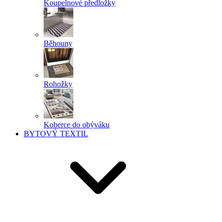
Koupelnové předložky
Běhouny
Rohožky
Koberce do obýváku
BYTOVÝ TEXTIL