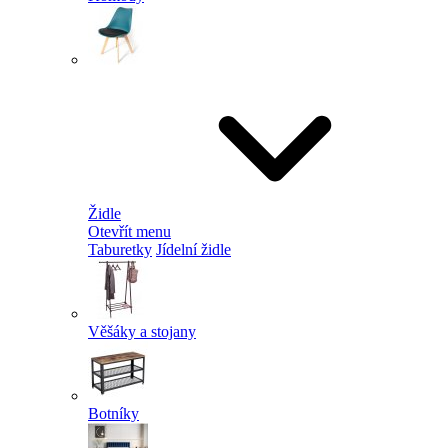
Židle
Otevřít menu
Taburetky
Jídelní židle
Věšáky a stojany
Botníky