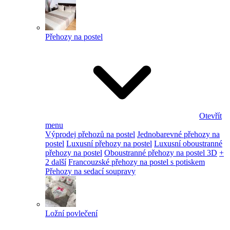
Přehozy na postel
Otevřít
menu
Výprodej přehozů na postel
Jednobarevné přehozy na
postel
Luxusní přehozy na postel
Luxusní oboustranné
přehozy na postel
Oboustranné přehozy na postel 3D
+
2 další
Francouzské přehozy na postel s potiskem
Přehozy na sedací soupravy
Ložní povlečení