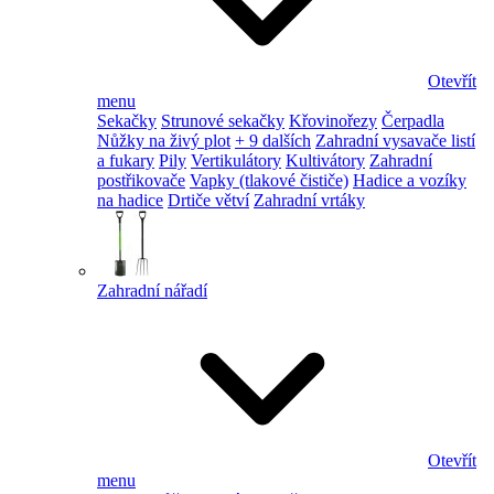
Otevřít
menu
Sekačky
Strunové sekačky
Křovinořezy
Čerpadla
Nůžky na živý plot
+ 9 dalších
Zahradní vysavače listí
a fukary
Pily
Vertikulátory
Kultivátory
Zahradní
postřikovače
Vapky (tlakové čističe)
Hadice a vozíky
na hadice
Drtiče větví
Zahradní vrtáky
Zahradní nářadí
Otevřít
menu