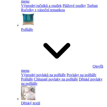
menu
Výprodej ručníků a osušek
Plážové osušky
Turban
Ručníky s vánoční tematikou
Polštáře
Otevřít
menu
Výprodej povlaků na polštáře
Povlaky na polštáře
Polštáře
Chlupaté povlaky na polštáře
Dětské povlaky
na polštáře
Dětský textil