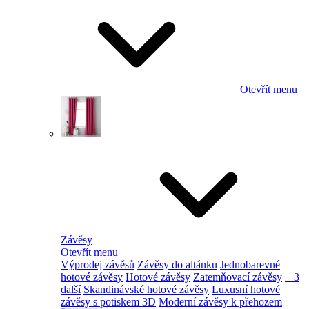
Otevřít menu
Závěsy
Otevřít menu
Výprodej závěsů
Závěsy do altánku
Jednobarevné
hotové závěsy
Hotové závěsy
Zatemňovací závěsy
+ 3
další
Skandinávské hotové závěsy
Luxusní hotové
závěsy s potiskem 3D
Moderní závěsy k přehozem