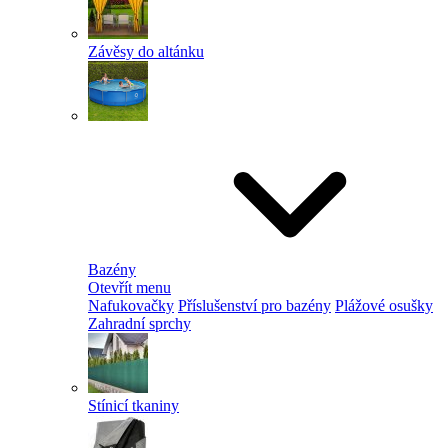
Závěsy do altánku
Bazény
Otevřít menu
Nafukovačky
Příslušenství pro bazény
Plážové osušky
Zahradní sprchy
Stínicí tkaniny