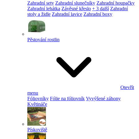
Zahradní sety
Zahradní slunečníky
Zahradní houpačky
Zahradní lehátka
Závěsné křeslo
+ 3 další
Zahradní
stoly a židle
Zahradní lavice
Zahradní boxy
Pěstování rostlin
Otevřít
menu
Fóliovníky
Fólie na fóliovník
Vyvýšené záhony
Květináče
Pískoviště