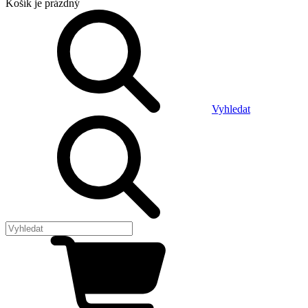
Košík
je prázdný
Vyhledat