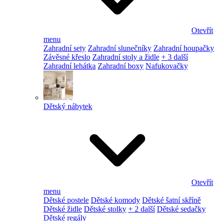
Otevřít
menu
Zahradní sety
Zahradní slunečníky
Zahradní houpačky
Závěsné křeslo
Zahradní stoly a židle
+ 3 další
Zahradní lehátka
Zahradní boxy
Nafukovačky
Dětský nábytek
Otevřít
menu
Dětské postele
Dětské komody
Dětské šatní skříně
Dětské židle
Dětské stolky
+ 2 další
Dětské sedačky
Dětské regály