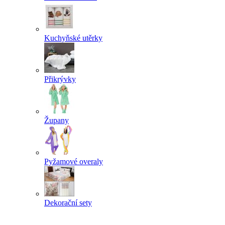
Kuchyňské utěrky
Přikrývky
Župany
Pyžamové overaly
Dekorační sety