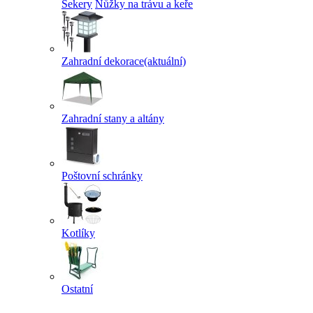
Sekery
Nůžky na trávu a keře
Zahradní dekorace
(aktuální)
Zahradní stany a altány
Poštovní schránky
Kotlíky
Ostatní