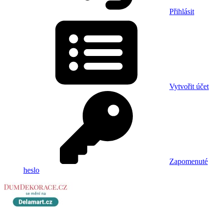
Přihlásit
Vytvořit účet
Zapomenuté
heslo