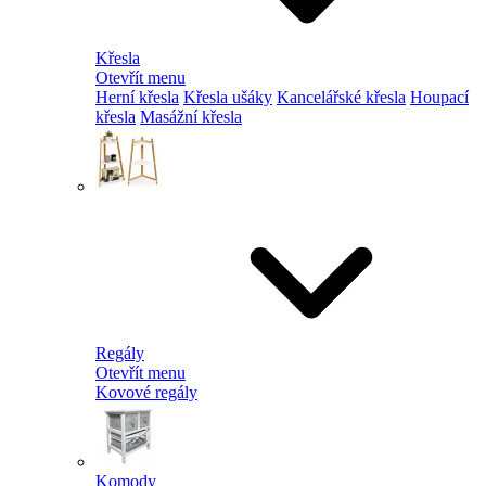
Křesla
Otevřít menu
Herní křesla
Křesla ušáky
Kancelářské křesla
Houpací
křesla
Masážní křesla
Regály
Otevřít menu
Kovové regály
Komody