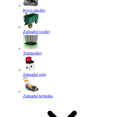
Krycí plachty
Zahradní vozíky
Trampolíny
Zahradní grily
Zahradní technika