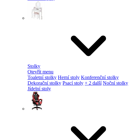
Stolky
Otevřít menu
Toaletní stolky
Herní stoly
Konferenční stolky
Dekorační stolky
Psací stoly
+ 2 další
Noční stolky
Jídelní stoly