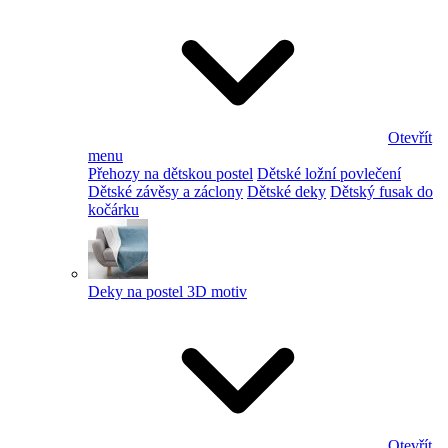
Otevřít
menu
Přehozy na dětskou postel
Dětské ložní povlečení
Dětské závěsy a záclony
Dětské deky
Dětský fusak do
kočárku
Deky na postel 3D motiv
Otevřít