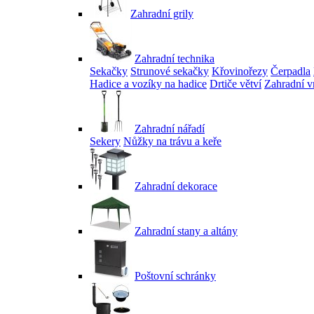
Zahradní grily
Zahradní technika
Sekačky
Strunové sekačky
Křovinořezy
Čerpadla
Hadice a vozíky na hadice
Drtiče větví
Zahradní v
Zahradní nářadí
Sekery
Nůžky na trávu a keře
Zahradní dekorace
Zahradní stany a altány
Poštovní schránky