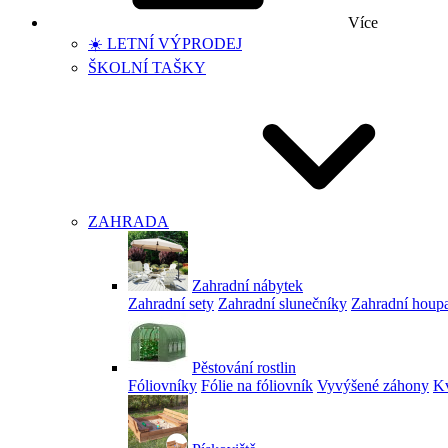
Více
☀️ LETNÍ VÝPRODEJ
ŠKOLNÍ TAŠKY
ZAHRADA
Zahradní nábytek
Zahradní sety
Zahradní slunečníky
Zahradní houp
Pěstování rostlin
Fóliovníky
Fólie na fóliovník
Vyvýšené záhony
Kv