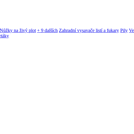
Nůžky na živý plot
+ 9 dalších
Zahradní vysavače listí a fukary
Pily
Ve
rtáky