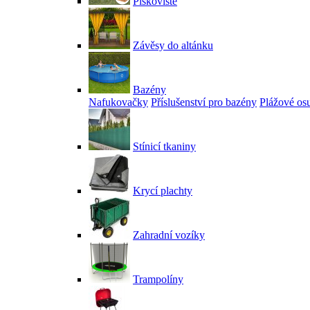
Pískoviště
Závěsy do altánku
Bazény
Nafukovačky
Příslušenství pro bazény
Plážové os
Stínicí tkaniny
Krycí plachty
Zahradní vozíky
Trampolíny