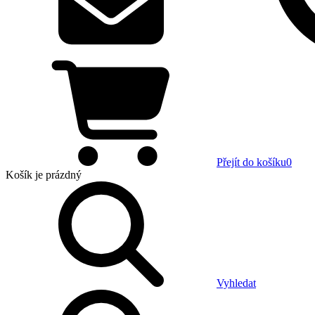
Přejít do košíku
0
Košík
je prázdný
Vyhledat