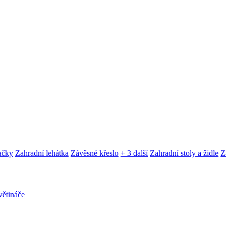
ačky
Zahradní lehátka
Závěsné křeslo
+ 3 další
Zahradní stoly a židle
Z
ětináče