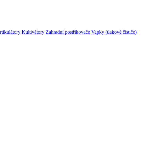
rtikulátory
Kultivátory
Zahradní postřikovače
Vapky (tlakové čističe)