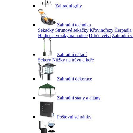
Zahradní grily
Zahradní technika
Sekačky
Strunové sekačky
Křovinořezy
Čerpadla
Hadice a vozíky na hadice
Drtiče větví
Zahradní v
Zahradní nářadí
Sekery
Nůžky na trávu a keře
Zahradní dekorace
Zahradní stany a altány
Poštovní schránky