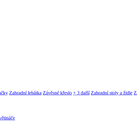
ačky
Zahradní lehátka
Závěsné křeslo
+ 3 další
Zahradní stoly a židle
Z
ětináče