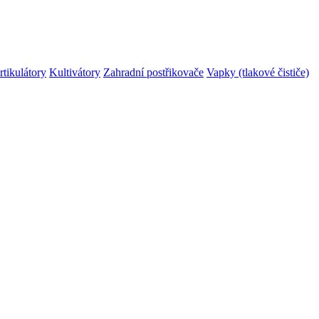
rtikulátory
Kultivátory
Zahradní postřikovače
Vapky (tlakové čističe)