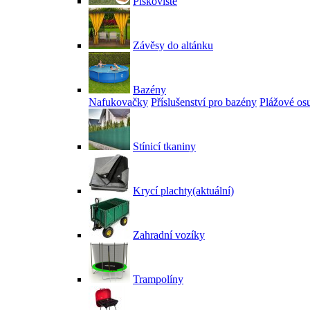
Pískoviště
Závěsy do altánku
Bazény
Nafukovačky
Příslušenství pro bazény
Plážové os
Stínicí tkaniny
Krycí plachty
(aktuální)
Zahradní vozíky
Trampolíny