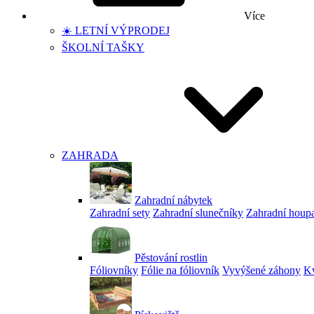
Více
☀️ LETNÍ VÝPRODEJ
ŠKOLNÍ TAŠKY
ZAHRADA
Zahradní nábytek
Zahradní sety
Zahradní slunečníky
Zahradní houp
Pěstování rostlin
Fóliovníky
Fólie na fóliovník
Vyvýšené záhony
Kv