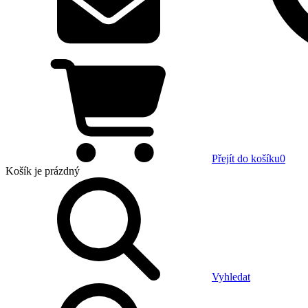
Přejít do košíku
0
Košík
je prázdný
Vyhledat