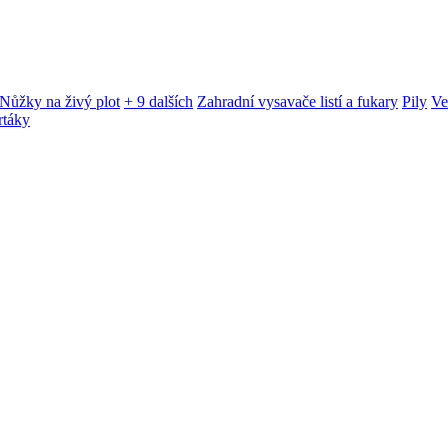
Nůžky na živý plot
+ 9 dalších
Zahradní vysavače listí a fukary
Pily
Ve
rtáky