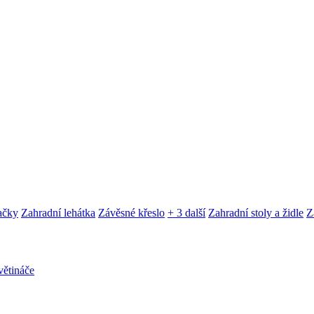
ačky
Zahradní lehátka
Závěsné křeslo
+ 3 další
Zahradní stoly a židle
Z
ětináče