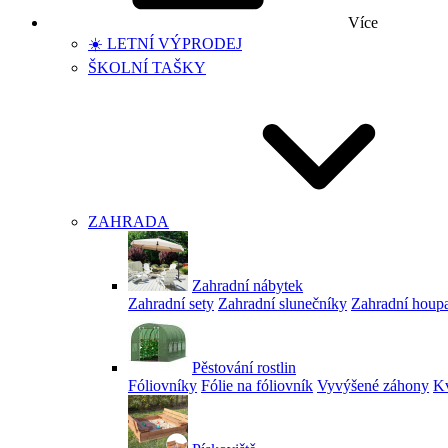
Více
☀️ LETNÍ VÝPRODEJ
ŠKOLNÍ TAŠKY
ZAHRADA
Zahradní nábytek
Zahradní sety
Zahradní slunečníky
Zahradní houp
Pěstování rostlin
Fóliovníky
Fólie na fóliovník
Vyvýšené záhony
Kv