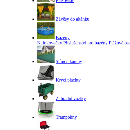
Pískoviště
Závěsy do altánku
Bazény
Nafukovačky
Příslušenství pro bazény
Plážové os
Stínicí tkaniny
Krycí plachty
Zahradní vozíky
Trampolíny