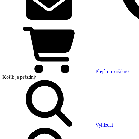
Přejít do košíku
0
Košík
je prázdný
Vyhledat