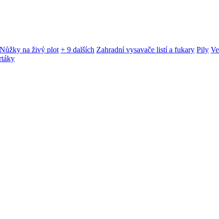
Nůžky na živý plot
+ 9 dalších
Zahradní vysavače listí a fukary
Pily
Ve
rtáky