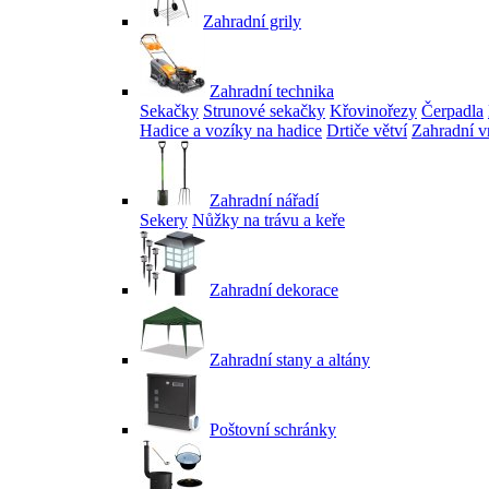
Zahradní grily
Zahradní technika
Sekačky
Strunové sekačky
Křovinořezy
Čerpadla
Hadice a vozíky na hadice
Drtiče větví
Zahradní v
Zahradní nářadí
Sekery
Nůžky na trávu a keře
Zahradní dekorace
Zahradní stany a altány
Poštovní schránky