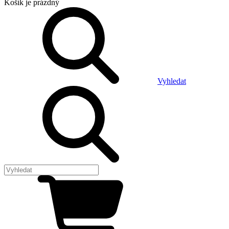
Košík
je prázdný
Vyhledat