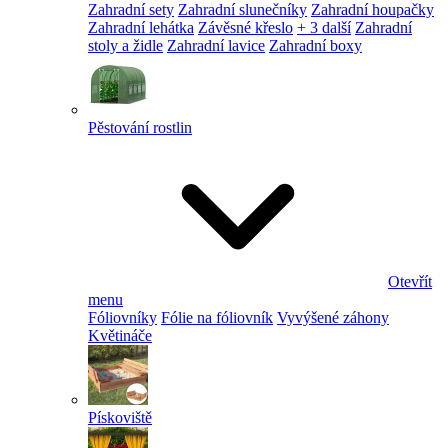
Zahradní sety
Zahradní slunečníky
Zahradní houpačky
Zahradní lehátka
Závěsné křeslo
+ 3 další
Zahradní
stoly a židle
Zahradní lavice
Zahradní boxy
Pěstování rostlin
Otevřít
menu
Fóliovníky
Fólie na fóliovník
Vyvýšené záhony
Květináče
Pískoviště