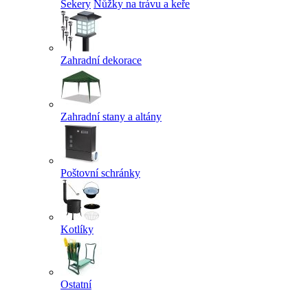
Sekery
Nůžky na trávu a keře
Zahradní dekorace
Zahradní stany a altány
Poštovní schránky
Kotlíky
Ostatní