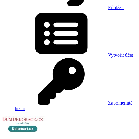
Přihlásit
Vytvořit účet
Zapomenuté
heslo