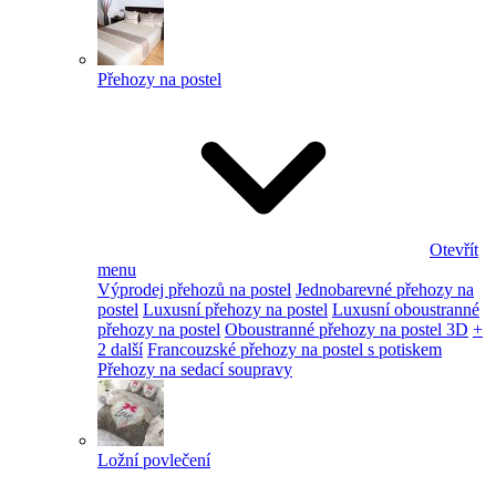
Přehozy na postel
Otevřít
menu
Výprodej přehozů na postel
Jednobarevné přehozy na
postel
Luxusní přehozy na postel
Luxusní oboustranné
přehozy na postel
Oboustranné přehozy na postel 3D
+
2 další
Francouzské přehozy na postel s potiskem
Přehozy na sedací soupravy
Ložní povlečení