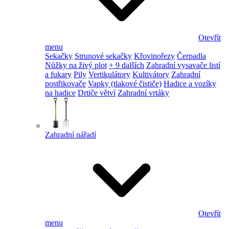
Otevřít
menu
Sekačky
Strunové sekačky
Křovinořezy
Čerpadla
Nůžky na živý plot
+ 9 dalších
Zahradní vysavače listí
a fukary
Pily
Vertikulátory
Kultivátory
Zahradní
postřikovače
Vapky (tlakové čističe)
Hadice a vozíky
na hadice
Drtiče větví
Zahradní vrtáky
Zahradní nářadí
Otevřít
menu