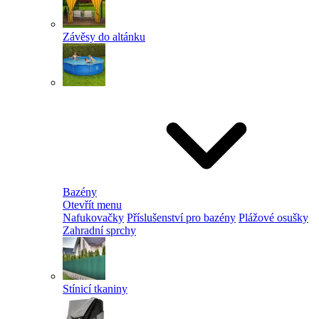
Závěsy do altánku
Bazény
Otevřít menu
Nafukovačky
Příslušenství pro bazény
Plážové osušky
Zahradní sprchy
Stínicí tkaniny