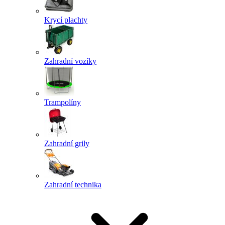
Krycí plachty
Zahradní vozíky
Trampolíny
Zahradní grily
Zahradní technika