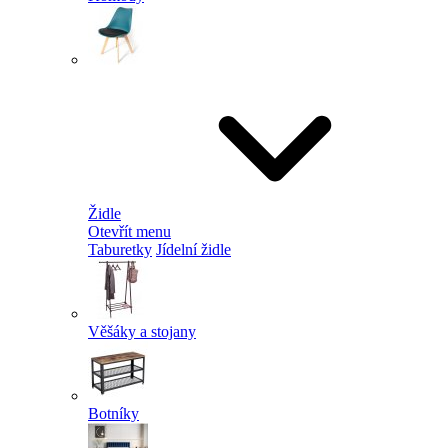
Židle
Otevřít menu
Taburetky
Jídelní židle
Věšáky a stojany
Botníky