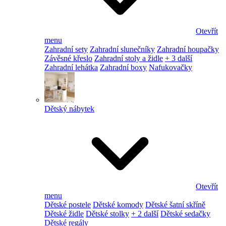
Otevřít
menu
Zahradní sety
Zahradní slunečníky
Zahradní houpačky
Závěsné křeslo
Zahradní stoly a židle
+ 3 další
Zahradní lehátka
Zahradní boxy
Nafukovačky
Dětský nábytek
Otevřít
menu
Dětské postele
Dětské komody
Dětské šatní skříně
Dětské židle
Dětské stolky
+ 2 další
Dětské sedačky
Dětské regály