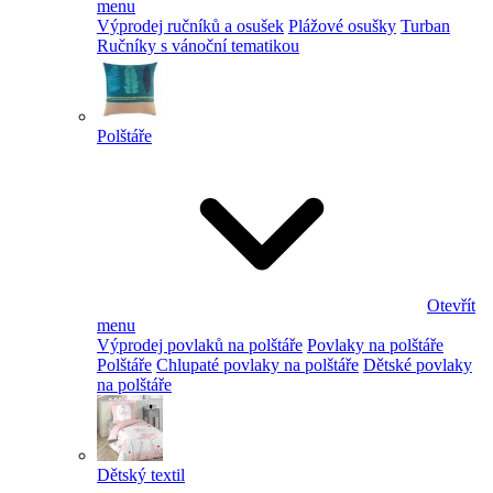
menu
Výprodej ručníků a osušek
Plážové osušky
Turban
Ručníky s vánoční tematikou
Polštáře
Otevřít
menu
Výprodej povlaků na polštáře
Povlaky na polštáře
Polštáře
Chlupaté povlaky na polštáře
Dětské povlaky
na polštáře
Dětský textil