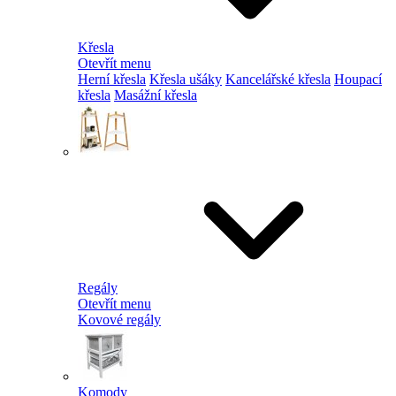
Křesla
Otevřít menu
Herní křesla
Křesla ušáky
Kancelářské křesla
Houpací
křesla
Masážní křesla
Regály
Otevřít menu
Kovové regály
Komody