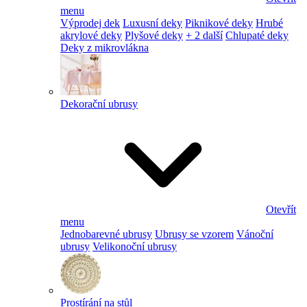
menu
Výprodej dek
Luxusní deky
Piknikové deky
Hrubé
akrylové deky
Plyšové deky
+ 2 další
Chlupaté deky
Deky z mikrovlákna
Dekorační ubrusy
Otevřít
menu
Jednobarevné ubrusy
Ubrusy se vzorem
Vánoční
ubrusy
Velikonoční ubrusy
Prostírání na stůl