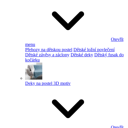
Otevřít
menu
Přehozy na dětskou postel
Dětské ložní povlečení
Dětské závěsy a záclony
Dětské deky
Dětský fusak do
kočárku
Deky na postel 3D motiv
Otevřít