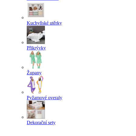
Kuchyňské utěrky
Přikrývky
Župany
Pyžamové overaly
Dekorační sety