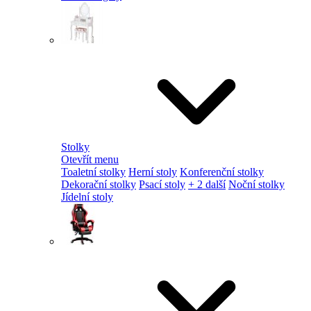
Stolky
Otevřít menu
Toaletní stolky
Herní stoly
Konferenční stolky
Dekorační stolky
Psací stoly
+ 2 další
Noční stolky
Jídelní stoly