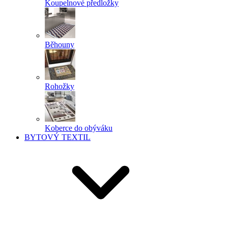
Koupelnové předložky
Běhouny
Rohožky
Koberce do obýváku
BYTOVÝ TEXTIL