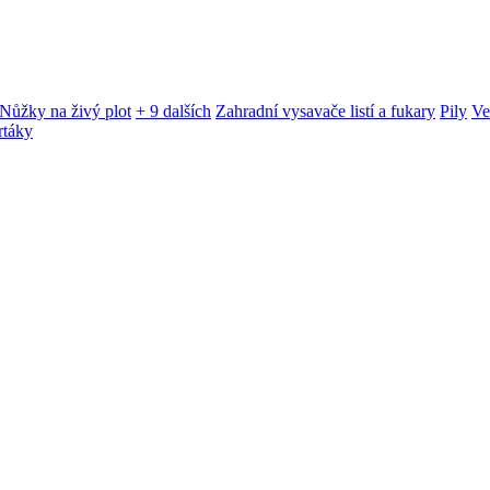
Nůžky na živý plot
+ 9 dalších
Zahradní vysavače listí a fukary
Pily
Ve
rtáky