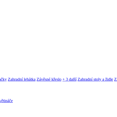
ačky
Zahradní lehátka
Závěsné křeslo
+ 3 další
Zahradní stoly a židle
Z
ětináče