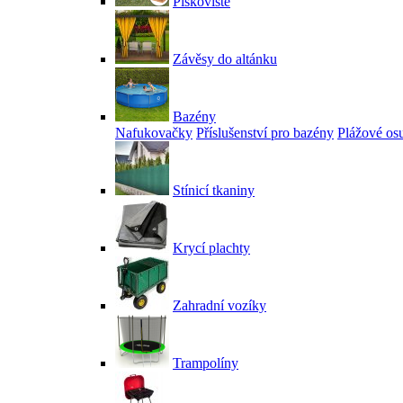
Pískoviště
Závěsy do altánku
Bazény
Nafukovačky
Příslušenství pro bazény
Plážové os
Stínicí tkaniny
Krycí plachty
Zahradní vozíky
Trampolíny