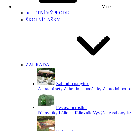
Více
☀️ LETNÍ VÝPRODEJ
ŠKOLNÍ TAŠKY
ZAHRADA
Zahradní nábytek
Zahradní sety
Zahradní slunečníky
Zahradní houp
Pěstování rostlin
Fóliovníky
Fólie na fóliovník
Vyvýšené záhony
Kv