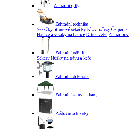
Zahradní grily
Zahradní technika
Sekačky
Strunové sekačky
Křovinořezy
Čerpadla
Hadice a vozíky na hadice
Drtiče větví
Zahradní v
Zahradní nářadí
Sekery
Nůžky na trávu a keře
Zahradní dekorace
Zahradní stany a altány
Poštovní schránky