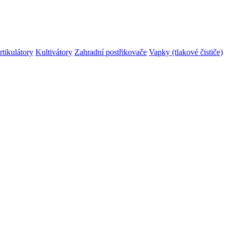
rtikulátory
Kultivátory
Zahradní postřikovače
Vapky (tlakové čističe)