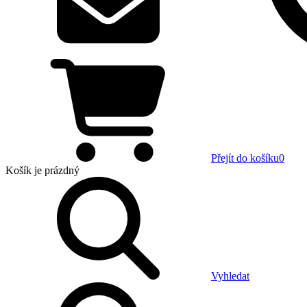
Přejít do košíku
0
Košík
je prázdný
Vyhledat