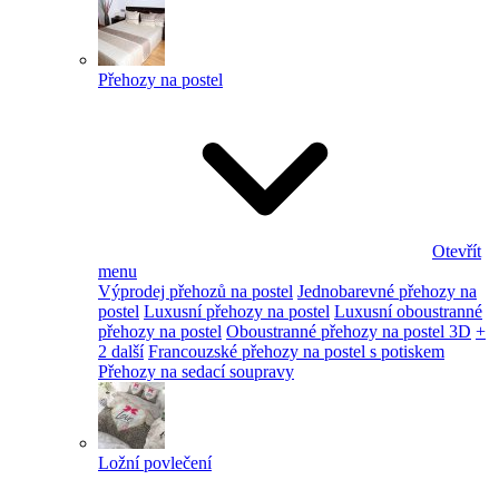
Přehozy na postel
Otevřít
menu
Výprodej přehozů na postel
Jednobarevné přehozy na
postel
Luxusní přehozy na postel
Luxusní oboustranné
přehozy na postel
Oboustranné přehozy na postel 3D
+
2 další
Francouzské přehozy na postel s potiskem
Přehozy na sedací soupravy
Ložní povlečení