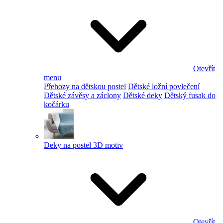
Otevřít
menu
Přehozy na dětskou postel
Dětské ložní povlečení
Dětské závěsy a záclony
Dětské deky
Dětský fusak do
kočárku
Deky na postel 3D motiv
Otevřít