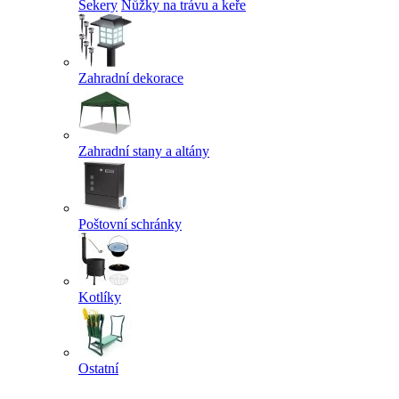
Sekery
Nůžky na trávu a keře
Zahradní dekorace
Zahradní stany a altány
Poštovní schránky
Kotlíky
Ostatní