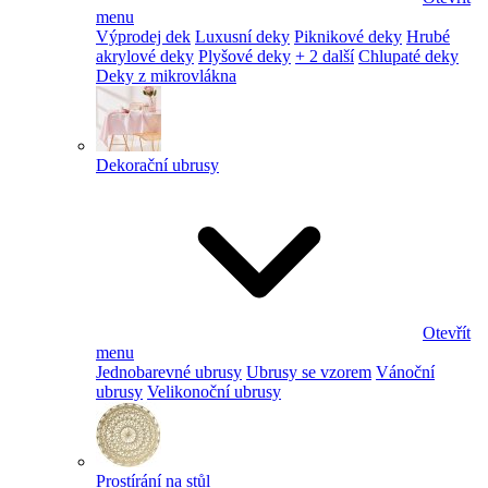
menu
Výprodej dek
Luxusní deky
Piknikové deky
Hrubé
akrylové deky
Plyšové deky
+ 2 další
Chlupaté deky
Deky z mikrovlákna
Dekorační ubrusy
Otevřít
menu
Jednobarevné ubrusy
Ubrusy se vzorem
Vánoční
ubrusy
Velikonoční ubrusy
Prostírání na stůl