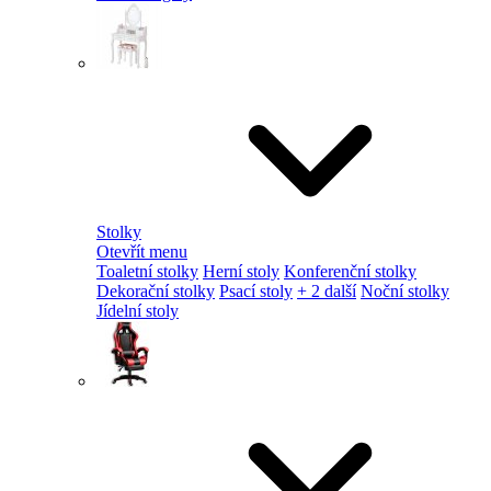
Stolky
Otevřít menu
Toaletní stolky
Herní stoly
Konferenční stolky
Dekorační stolky
Psací stoly
+ 2 další
Noční stolky
Jídelní stoly