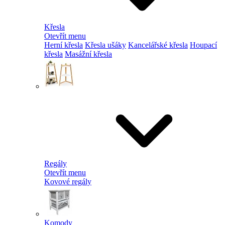
Křesla
Otevřít menu
Herní křesla
Křesla ušáky
Kancelářské křesla
Houpací
křesla
Masážní křesla
Regály
Otevřít menu
Kovové regály
Komody