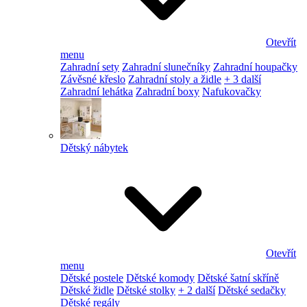
Otevřít
menu
Zahradní sety
Zahradní slunečníky
Zahradní houpačky
Závěsné křeslo
Zahradní stoly a židle
+ 3 další
Zahradní lehátka
Zahradní boxy
Nafukovačky
Dětský nábytek
Otevřít
menu
Dětské postele
Dětské komody
Dětské šatní skříně
Dětské židle
Dětské stolky
+ 2 další
Dětské sedačky
Dětské regály