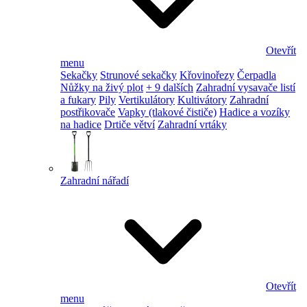
Otevřít
menu
Sekačky
Strunové sekačky
Křovinořezy
Čerpadla
Nůžky na živý plot
+ 9 dalších
Zahradní vysavače listí
a fukary
Pily
Vertikulátory
Kultivátory
Zahradní
postřikovače
Vapky (tlakové čističe)
Hadice a vozíky
na hadice
Drtiče větví
Zahradní vrtáky
Zahradní nářadí
Otevřít
menu