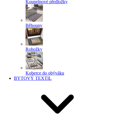
Koupelnové předložky
Běhouny
Rohožky
Koberce do obýváku
BYTOVÝ TEXTIL