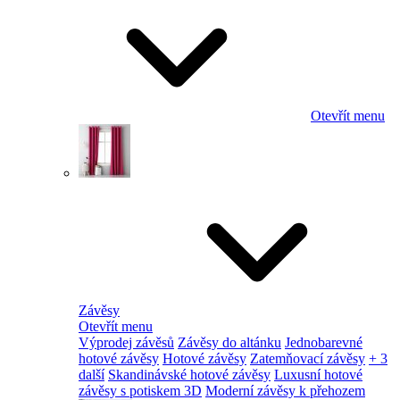
Otevřít menu
Závěsy
Otevřít menu
Výprodej závěsů
Závěsy do altánku
Jednobarevné
hotové závěsy
Hotové závěsy
Zatemňovací závěsy
+ 3
další
Skandinávské hotové závěsy
Luxusní hotové
závěsy s potiskem 3D
Moderní závěsy k přehozem