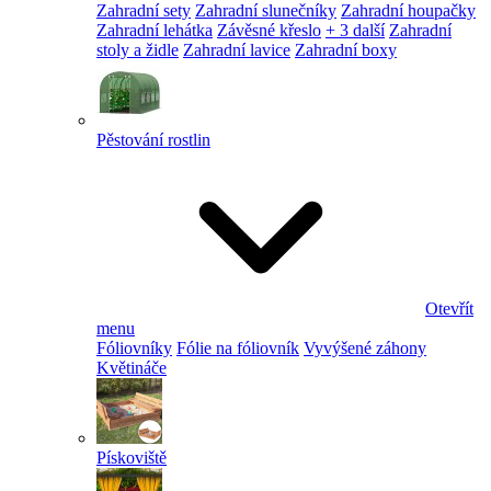
Zahradní sety
Zahradní slunečníky
Zahradní houpačky
Zahradní lehátka
Závěsné křeslo
+ 3 další
Zahradní
stoly a židle
Zahradní lavice
Zahradní boxy
Pěstování rostlin
Otevřít
menu
Fóliovníky
Fólie na fóliovník
Vyvýšené záhony
Květináče
Pískoviště