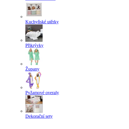
Kuchyňské utěrky
Přikrývky
Župany
Pyžamové overaly
Dekorační sety