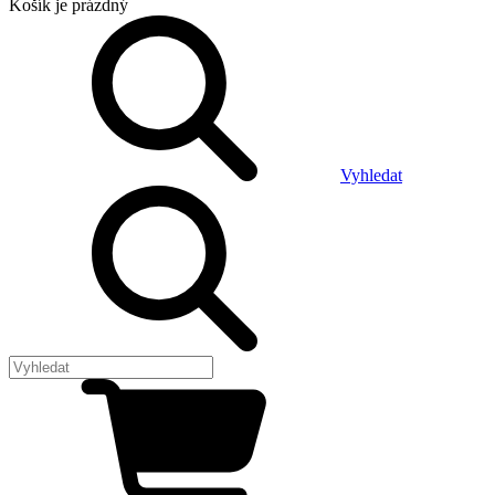
Košík
je prázdný
Vyhledat