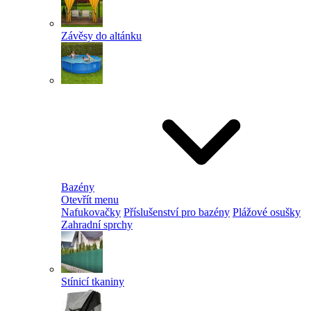
Závěsy do altánku
Bazény
Otevřít menu
Nafukovačky
Příslušenství pro bazény
Plážové osušky
Zahradní sprchy
Stínicí tkaniny