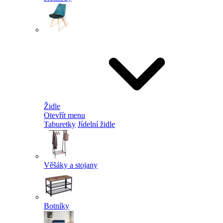
Židle
Otevřít menu
Taburetky
Jídelní židle
Věšáky a stojany
Botníky