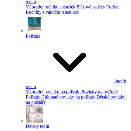
menu
Výprodej ručníků a osušek
Plážové osušky
Turban
Ručníky s vánoční tematikou
Polštáře
Otevřít
menu
Výprodej povlaků na polštáře
Povlaky na polštáře
Polštáře
Chlupaté povlaky na polštáře
Dětské povlaky
na polštáře
Dětský textil