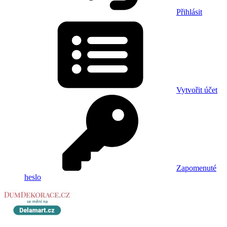
Přihlásit
Vytvořit účet
Zapomenuté
heslo