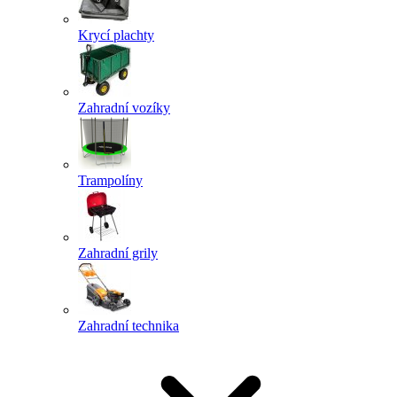
Krycí plachty
Zahradní vozíky
Trampolíny
Zahradní grily
Zahradní technika