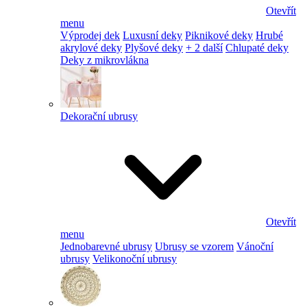
Otevřít
menu
Výprodej dek
Luxusní deky
Piknikové deky
Hrubé
akrylové deky
Plyšové deky
+ 2 další
Chlupaté deky
Deky z mikrovlákna
Dekorační ubrusy
Otevřít
menu
Jednobarevné ubrusy
Ubrusy se vzorem
Vánoční
ubrusy
Velikonoční ubrusy