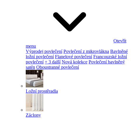
Otevřít
menu
Výprodej povlečení
Povlečení z mikrovlákna
Bavlněné
ložní povlečení
Flanelové povlečení
Francouzské ložní
povlečení
+ 3 další
Nová kolekce
Povlečení bavlněný
satén
Oboustranné povlečení
Ložní prostěradla
Záclony