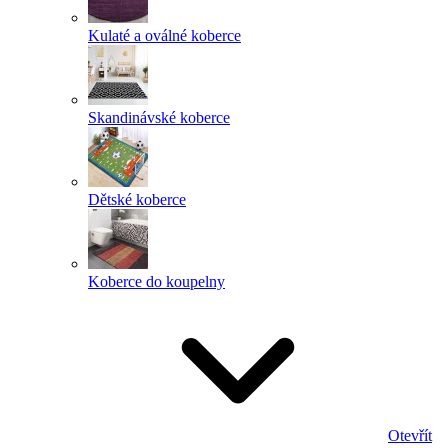
Kulaté a oválné koberce
Skandinávské koberce
Dětské koberce
Koberce do koupelny
Otevřít