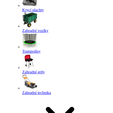
Krycí plachty
Zahradní vozíky
Trampolíny
Zahradní grily
Zahradní technika