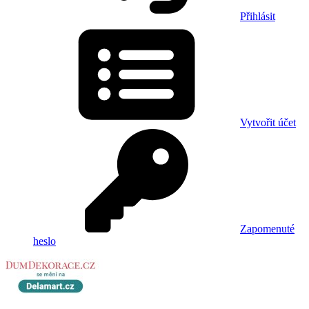
Přihlásit
Vytvořit účet
Zapomenuté
heslo