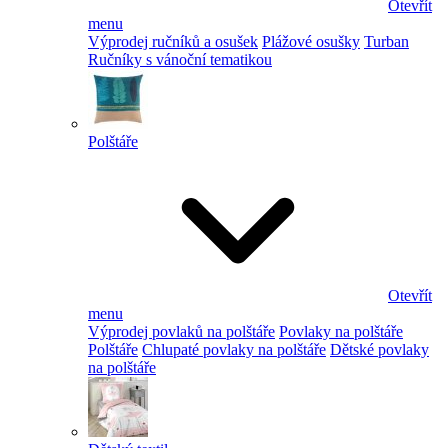
Otevřít
menu
Výprodej ručníků a osušek
Plážové osušky
Turban
Ručníky s vánoční tematikou
Polštáře
Otevřít
menu
Výprodej povlaků na polštáře
Povlaky na polštáře
Polštáře
Chlupaté povlaky na polštáře
Dětské povlaky
na polštáře