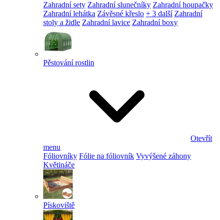
Zahradní sety
Zahradní slunečníky
Zahradní houpačky
Zahradní lehátka
Závěsné křeslo
+ 3 další
Zahradní
stoly a židle
Zahradní lavice
Zahradní boxy
Pěstování rostlin
Otevřít
menu
Fóliovníky
Fólie na fóliovník
Vyvýšené záhony
Květináče
Pískoviště