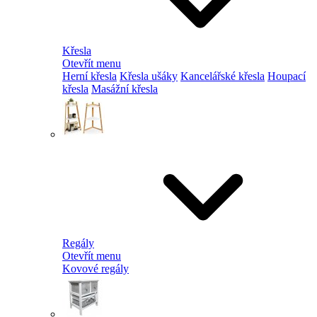
Křesla
Otevřít menu
Herní křesla
Křesla ušáky
Kancelářské křesla
Houpací
křesla
Masážní křesla
Regály
Otevřít menu
Kovové regály