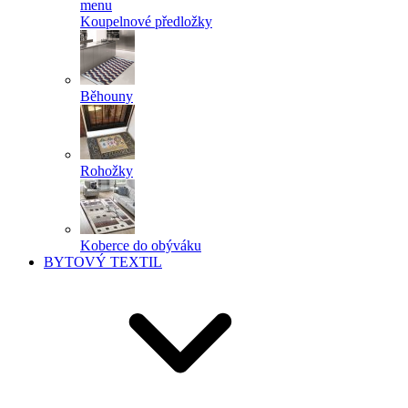
menu
Koupelnové předložky
Běhouny
Rohožky
Koberce do obýváku
BYTOVÝ TEXTIL