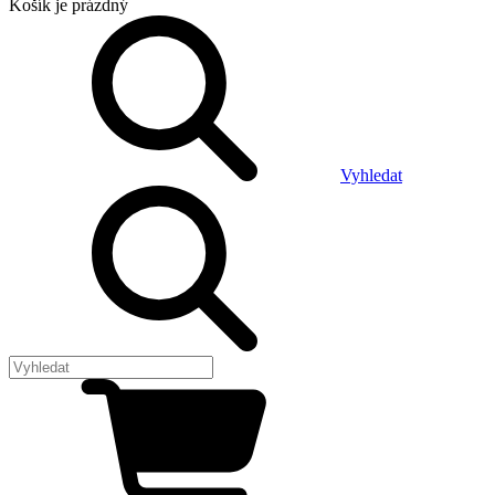
Košík
je prázdný
Vyhledat