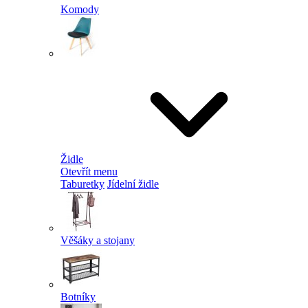
Komody
Židle
Otevřít menu
Taburetky
Jídelní židle
Věšáky a stojany
Botníky