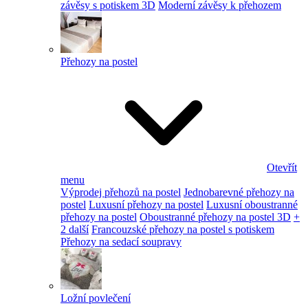
závěsy s potiskem 3D
Moderní závěsy k přehozem
Přehozy na postel
Otevřít
menu
Výprodej přehozů na postel
Jednobarevné přehozy na
postel
Luxusní přehozy na postel
Luxusní oboustranné
přehozy na postel
Oboustranné přehozy na postel 3D
+
2 další
Francouzské přehozy na postel s potiskem
Přehozy na sedací soupravy
Ložní povlečení