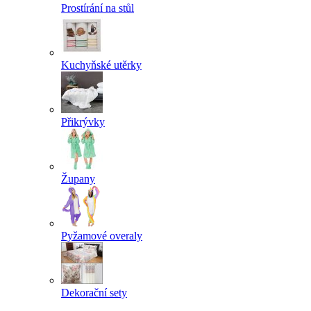
Prostírání na stůl
Kuchyňské utěrky
Přikrývky
Župany
Pyžamové overaly
Dekorační sety