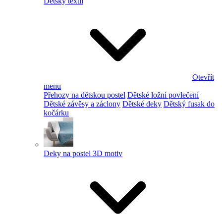
Dětský textil
Otevřít
menu
Přehozy na dětskou postel
Dětské ložní povlečení
Dětské závěsy a záclony
Dětské deky
Dětský fusak do
kočárku
Deky na postel 3D motiv