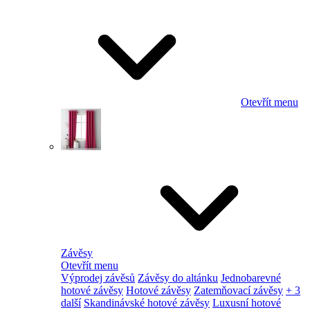
Otevřít menu
Závěsy
Otevřít menu
Výprodej závěsů
Závěsy do altánku
Jednobarevné
hotové závěsy
Hotové závěsy
Zatemňovací závěsy
+ 3
další
Skandinávské hotové závěsy
Luxusní hotové