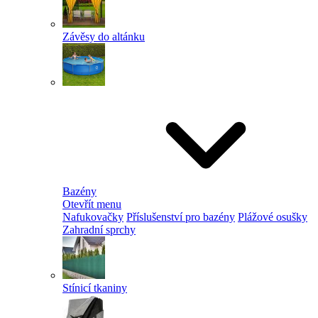
Závěsy do altánku
Bazény
Otevřít menu
Nafukovačky
Příslušenství pro bazény
Plážové osušky
Zahradní sprchy
Stínicí tkaniny