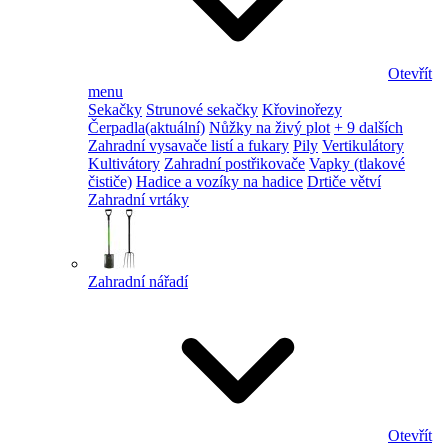
Otevřít
menu
Sekačky
Strunové sekačky
Křovinořezy
Čerpadla
(aktuální)
Nůžky na živý plot
+ 9 dalších
Zahradní vysavače listí a fukary
Pily
Vertikulátory
Kultivátory
Zahradní postřikovače
Vapky (tlakové
čističe)
Hadice a vozíky na hadice
Drtiče větví
Zahradní vrtáky
Zahradní nářadí
Otevřít