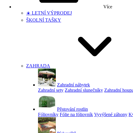
Více
☀️ LETNÍ VÝPRODEJ
ŠKOLNÍ TAŠKY
ZAHRADA
Zahradní nábytek
Zahradní sety
Zahradní slunečníky
Zahradní houp
Pěstování rostlin
Fóliovníky
Fólie na fóliovník
Vyvýšené záhony
Kv