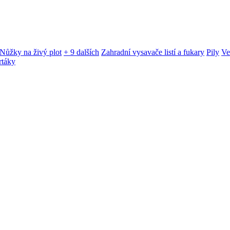
Nůžky na živý plot
+ 9 dalších
Zahradní vysavače listí a fukary
Pily
Ve
rtáky