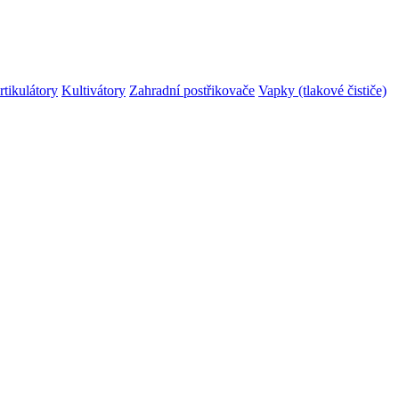
rtikulátory
Kultivátory
Zahradní postřikovače
Vapky (tlakové čističe)