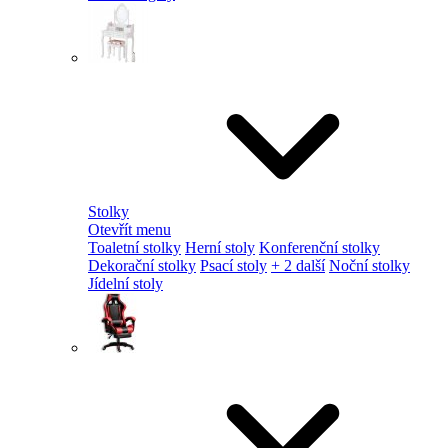
Stolky
Otevřít menu
Toaletní stolky
Herní stoly
Konferenční stolky
Dekorační stolky
Psací stoly
+ 2 další
Noční stolky
Jídelní stoly