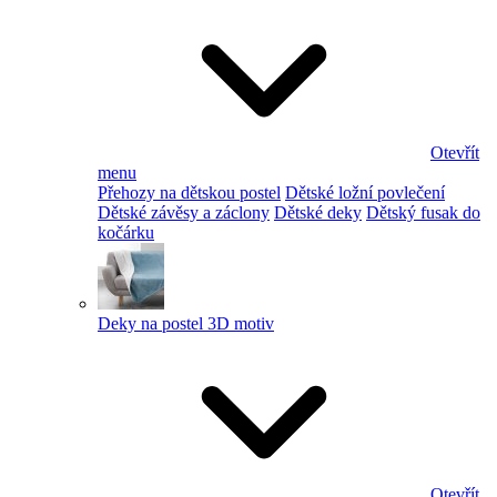
Otevřít
menu
Přehozy na dětskou postel
Dětské ložní povlečení
Dětské závěsy a záclony
Dětské deky
Dětský fusak do
kočárku
Deky na postel 3D motiv
Otevřít