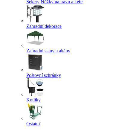
Sekery
Nůžky na trávu a keře
Zahradní dekorace
Zahradní stany a altány
Poštovní schránky
Kotlíky
Ostatní