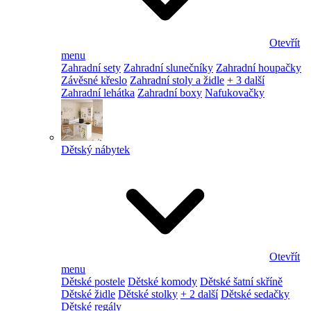
Otevřít
menu
Zahradní sety
Zahradní slunečníky
Zahradní houpačky
Závěsné křeslo
Zahradní stoly a židle
+ 3 další
Zahradní lehátka
Zahradní boxy
Nafukovačky
Dětský nábytek
Otevřít
menu
Dětské postele
Dětské komody
Dětské šatní skříně
Dětské židle
Dětské stolky
+ 2 další
Dětské sedačky
Dětské regály