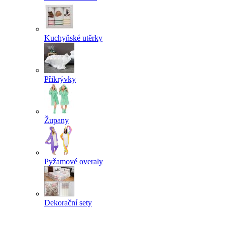
Kuchyňské utěrky
Přikrývky
Župany
Pyžamové overaly
Dekorační sety