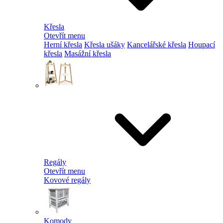
Křesla
Otevřít menu
Herní křesla
Křesla ušáky
Kancelářské křesla
Houpací
křesla
Masážní křesla
Regály
Otevřít menu
Kovové regály
Komody