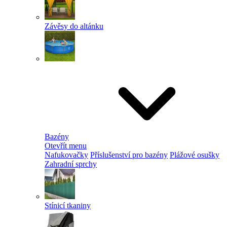
Závěsy do altánku
Bazény
Otevřít menu
Nafukovačky
Příslušenství pro bazény
Plážové osušky
Zahradní sprchy
Stínicí tkaniny