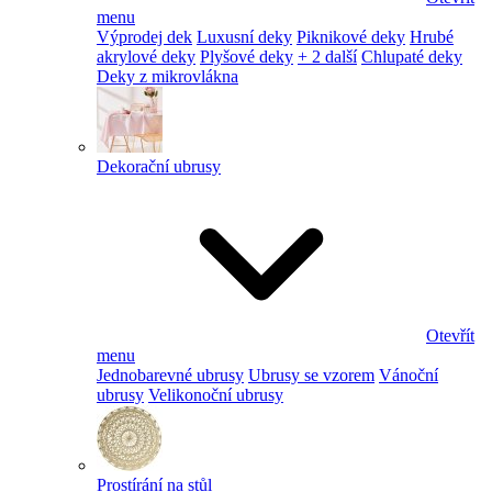
menu
Výprodej dek
Luxusní deky
Piknikové deky
Hrubé
akrylové deky
Plyšové deky
+ 2 další
Chlupaté deky
Deky z mikrovlákna
Dekorační ubrusy
Otevřít
menu
Jednobarevné ubrusy
Ubrusy se vzorem
Vánoční
ubrusy
Velikonoční ubrusy
Prostírání na stůl