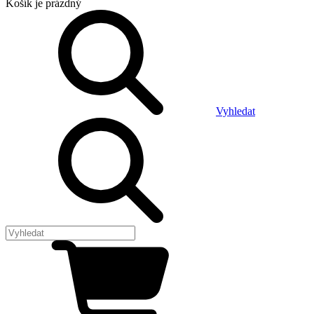
Košík
je prázdný
Vyhledat