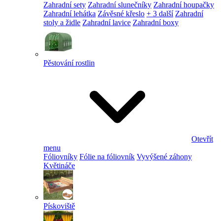
Zahradní sety
Zahradní slunečníky
Zahradní houpačky
Zahradní lehátka
Závěsné křeslo
+ 3 další
Zahradní
stoly a židle
Zahradní lavice
Zahradní boxy
Pěstování rostlin
Otevřít
menu
Fóliovníky
Fólie na fóliovník
Vyvýšené záhony
Květináče
Pískoviště