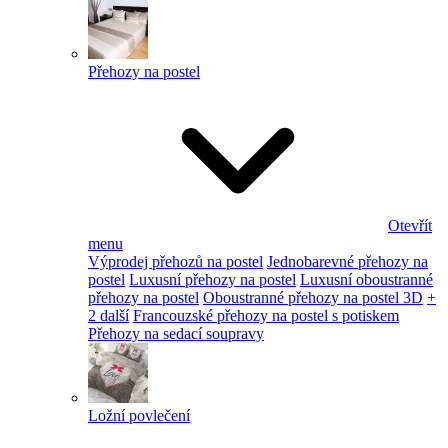
Přehozy na postel
Otevřít
menu
Výprodej přehozů na postel
Jednobarevné přehozy na
postel
Luxusní přehozy na postel
Luxusní oboustranné
přehozy na postel
Oboustranné přehozy na postel 3D
+
2 další
Francouzské přehozy na postel s potiskem
Přehozy na sedací soupravy
Ložní povlečení