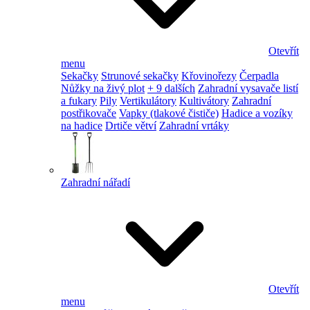
Otevřít
menu
Sekačky
Strunové sekačky
Křovinořezy
Čerpadla
Nůžky na živý plot
+ 9 dalších
Zahradní vysavače listí
a fukary
Pily
Vertikulátory
Kultivátory
Zahradní
postřikovače
Vapky (tlakové čističe)
Hadice a vozíky
na hadice
Drtiče větví
Zahradní vrtáky
Zahradní nářadí
Otevřít
menu