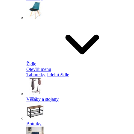
Židle
Otevřít menu
Taburetky
Jídelní židle
Věšáky a stojany
Botníky