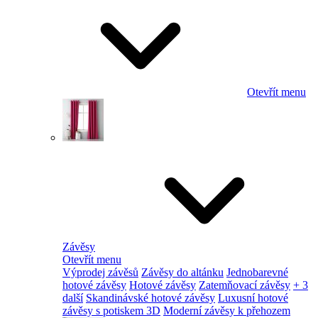
Otevřít menu
Závěsy
Otevřít menu
Výprodej závěsů
Závěsy do altánku
Jednobarevné
hotové závěsy
Hotové závěsy
Zatemňovací závěsy
+ 3
další
Skandinávské hotové závěsy
Luxusní hotové
závěsy s potiskem 3D
Moderní závěsy k přehozem