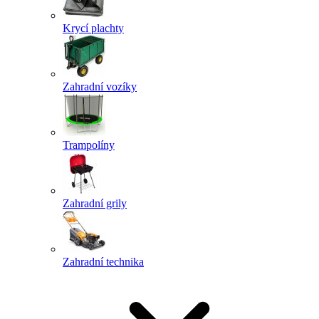
Krycí plachty
Zahradní vozíky
Trampolíny
Zahradní grily
Zahradní technika