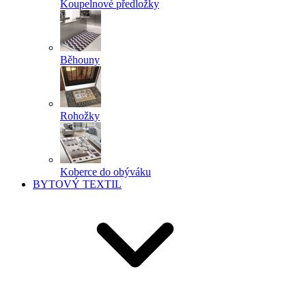
Koupelnové předložky
Běhouny
Rohožky
Koberce do obýváku
BYTOVÝ TEXTIL