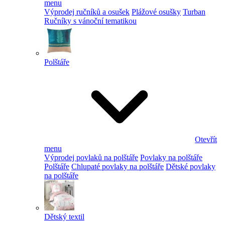
menu
Výprodej ručníků a osušek
Plážové osušky
Turban
Ručníky s vánoční tematikou
Polštáře
Otevřít
menu
Výprodej povlaků na polštáře
Povlaky na polštáře
Polštáře
Chlupaté povlaky na polštáře
Dětské povlaky
na polštáře
Dětský textil