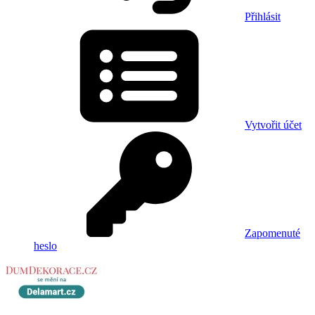
Přihlásit
Vytvořit účet
Zapomenuté
heslo