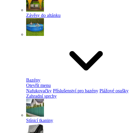
Závěsy do altánku
Bazény
Otevřít menu
Nafukovačky
Příslušenství pro bazény
Plážové osušky
Zahradní sprchy
Stínicí tkaniny