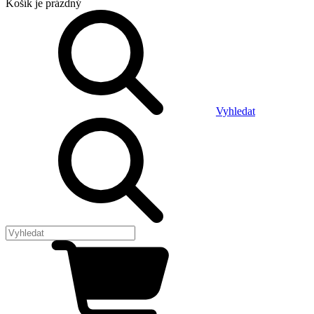
Košík
je prázdný
Vyhledat