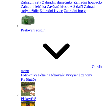
Zahradní sety
Zahradní slunečníky
Zahradní houpačky
Zahradní lehátka
Závěsné křeslo
+ 3 další
Zahradní
stoly a židle
Zahradní lavice
Zahradní boxy
Pěstování rostlin
Otevřít
menu
Fóliovníky
Fólie na fóliovník
Vyvýšené záhony
Květináče
Pískoviště