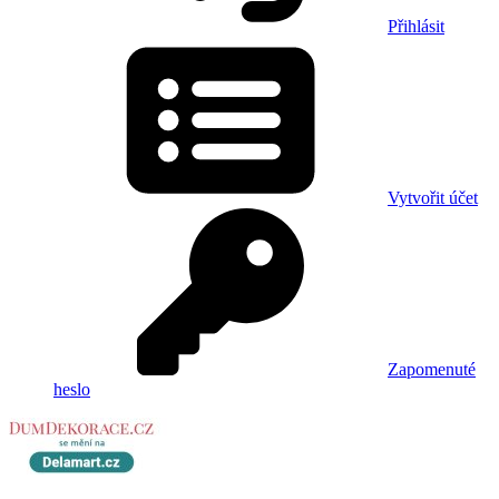
Přihlásit
Vytvořit účet
Zapomenuté
heslo