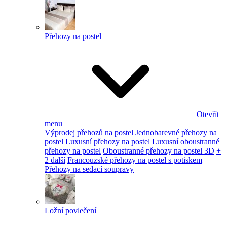
Přehozy na postel
Otevřít
menu
Výprodej přehozů na postel
Jednobarevné přehozy na
postel
Luxusní přehozy na postel
Luxusní oboustranné
přehozy na postel
Oboustranné přehozy na postel 3D
+
2 další
Francouzské přehozy na postel s potiskem
Přehozy na sedací soupravy
Ložní povlečení