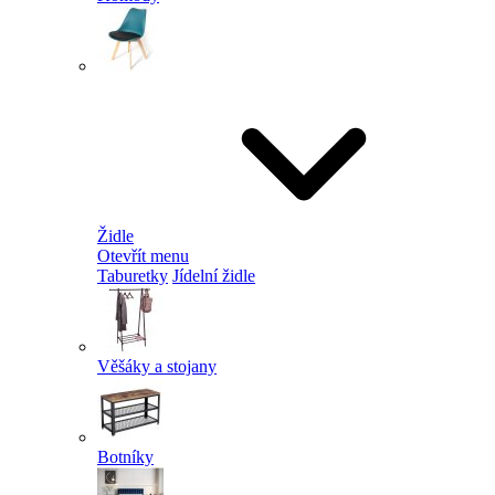
Židle
Otevřít menu
Taburetky
Jídelní židle
Věšáky a stojany
Botníky