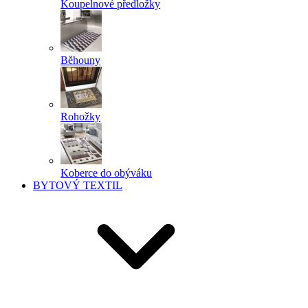
Koupelnové předložky
Běhouny
Rohožky
Koberce do obýváku
BYTOVÝ TEXTIL