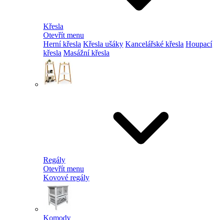
Křesla
Otevřít menu
Herní křesla
Křesla ušáky
Kancelářské křesla
Houpací
křesla
Masážní křesla
Regály
Otevřít menu
Kovové regály
Komody