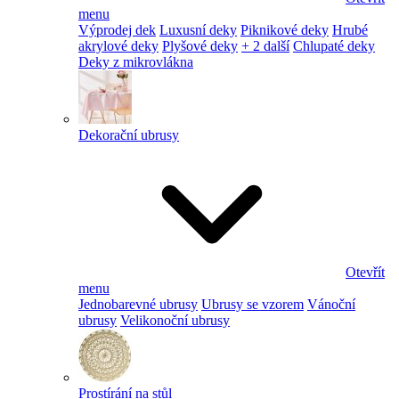
menu
Výprodej dek
Luxusní deky
Piknikové deky
Hrubé
akrylové deky
Plyšové deky
+ 2 další
Chlupaté deky
Deky z mikrovlákna
Dekorační ubrusy
Otevřít
menu
Jednobarevné ubrusy
Ubrusy se vzorem
Vánoční
ubrusy
Velikonoční ubrusy
Prostírání na stůl