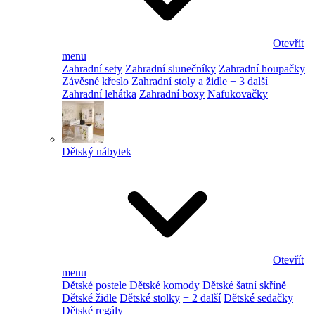
Otevřít
menu
Zahradní sety
Zahradní slunečníky
Zahradní houpačky
Závěsné křeslo
Zahradní stoly a židle
+ 3 další
Zahradní lehátka
Zahradní boxy
Nafukovačky
Dětský nábytek
Otevřít
menu
Dětské postele
Dětské komody
Dětské šatní skříně
Dětské židle
Dětské stolky
+ 2 další
Dětské sedačky
Dětské regály