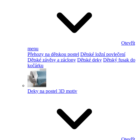
Otevřít
menu
Přehozy na dětskou postel
Dětské ložní povlečení
Dětské závěsy a záclony
Dětské deky
Dětský fusak do
kočárku
Deky na postel 3D motiv
Otevřít