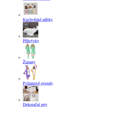
Kuchyňské utěrky
Přikrývky
Župany
Pyžamové overaly
Dekorační sety