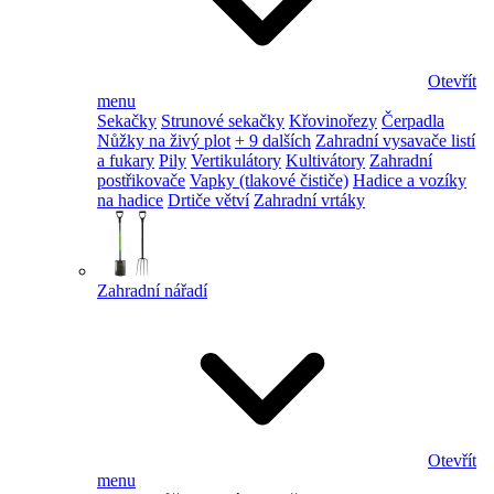
Otevřít
menu
Sekačky
Strunové sekačky
Křovinořezy
Čerpadla
Nůžky na živý plot
+ 9 dalších
Zahradní vysavače listí
a fukary
Pily
Vertikulátory
Kultivátory
Zahradní
postřikovače
Vapky (tlakové čističe)
Hadice a vozíky
na hadice
Drtiče větví
Zahradní vrtáky
Zahradní nářadí
Otevřít
menu