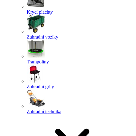
Krycí plachty
Zahradní vozíky
Trampolíny
Zahradní grily
Zahradní technika