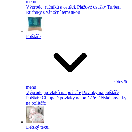
menu
Výprodej ručníků a osušek
Plážové osušky
Turban
Ručníky s vánoční tematikou
Polštáře
Otevřít
menu
Výprodej povlaků na polštáře
Povlaky na polštáře
Polštáře
Chlupaté povlaky na polštáře
Dětské povlaky
na polštáře
Dětský textil