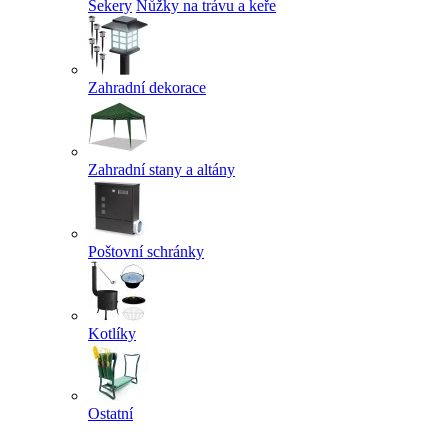
Sekery
Nůžky na trávu a keře
Zahradní dekorace
Zahradní stany a altány
Poštovní schránky
Kotlíky
Ostatní