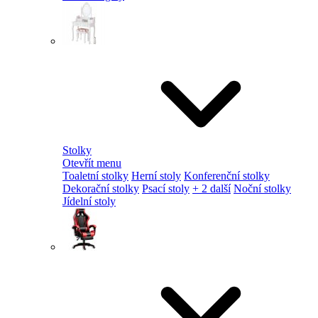
Stolky
Otevřít menu
Toaletní stolky
Herní stoly
Konferenční stolky
Dekorační stolky
Psací stoly
+ 2 další
Noční stolky
Jídelní stoly