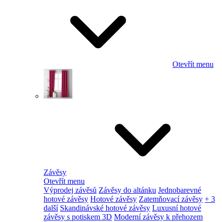
Otevřít menu
Závěsy
Otevřít menu
Výprodej závěsů
Závěsy do altánku
Jednobarevné
hotové závěsy
Hotové závěsy
Zatemňovací závěsy
+ 3
další
Skandinávské hotové závěsy
Luxusní hotové
závěsy s potiskem 3D
Moderní závěsy k přehozem