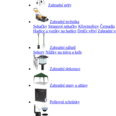
Zahradní grily
Zahradní technika
Sekačky
Strunové sekačky
Křovinořezy
Čerpadla
Hadice a vozíky na hadice
Drtiče větví
Zahradní v
Zahradní nářadí
Sekery
Nůžky na trávu a keře
Zahradní dekorace
Zahradní stany a altány
Poštovní schránky