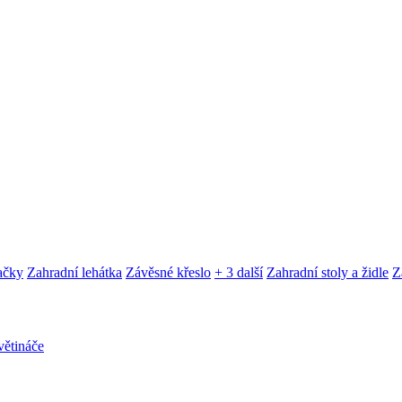
ačky
Zahradní lehátka
Závěsné křeslo
+ 3 další
Zahradní stoly a židle
Z
ětináče