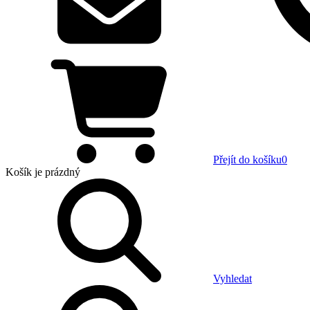
Přejít do košíku
0
Košík
je prázdný
Vyhledat