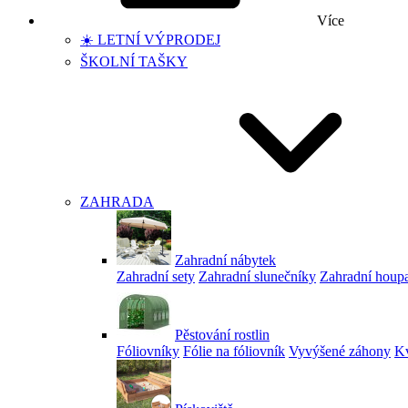
Více
☀️ LETNÍ VÝPRODEJ
ŠKOLNÍ TAŠKY
ZAHRADA
Zahradní nábytek
Zahradní sety
Zahradní slunečníky
Zahradní houp
Pěstování rostlin
Fóliovníky
Fólie na fóliovník
Vyvýšené záhony
Kv