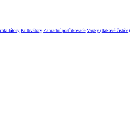
rtikulátory
Kultivátory
Zahradní postřikovače
Vapky (tlakové čističe)