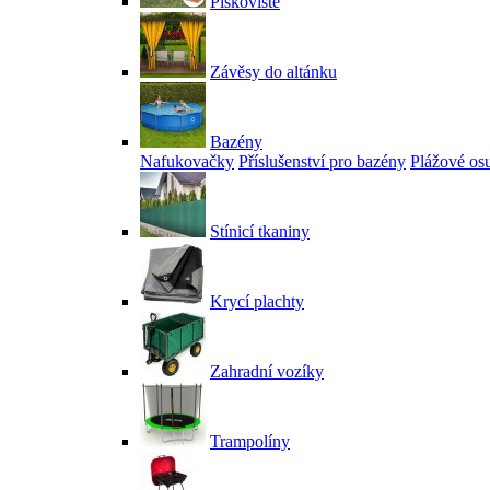
Pískoviště
Závěsy do altánku
Bazény
Nafukovačky
Příslušenství pro bazény
Plážové os
Stínicí tkaniny
Krycí plachty
Zahradní vozíky
Trampolíny