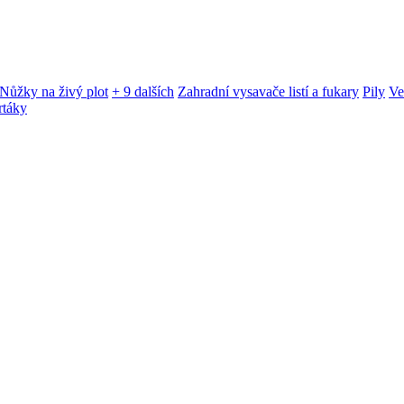
Nůžky na živý plot
+ 9 dalších
Zahradní vysavače listí a fukary
Pily
Ve
rtáky