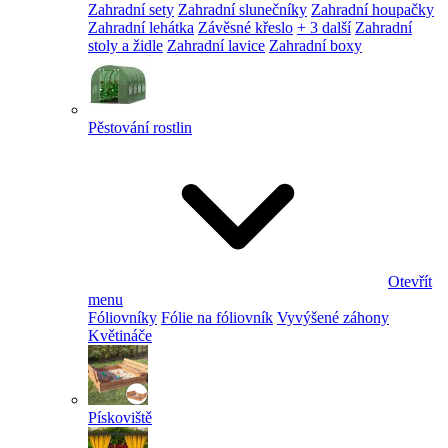
Zahradní sety
Zahradní slunečníky
Zahradní houpačky
Zahradní lehátka
Závěsné křeslo
+ 3 další
Zahradní
stoly a židle
Zahradní lavice
Zahradní boxy
Pěstování rostlin
Otevřít
menu
Fóliovníky
Fólie na fóliovník
Vyvýšené záhony
Květináče
Pískoviště