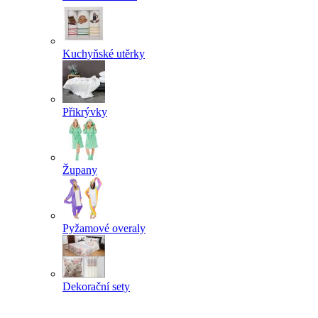
Kuchyňské utěrky
Přikrývky
Župany
Pyžamové overaly
Dekorační sety