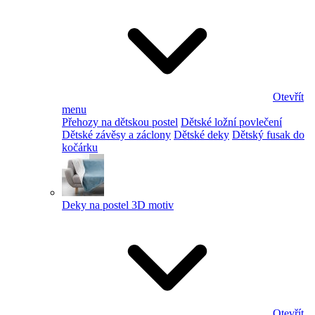
Otevřít
menu
Přehozy na dětskou postel
Dětské ložní povlečení
Dětské závěsy a záclony
Dětské deky
Dětský fusak do
kočárku
Deky na postel 3D motiv
Otevřít