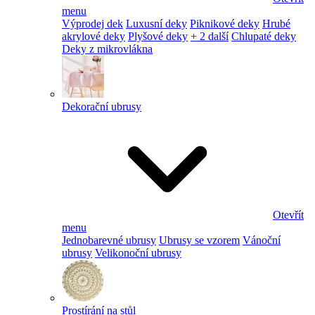
menu
Výprodej dek
Luxusní deky
Piknikové deky
Hrubé
akrylové deky
Plyšové deky
+ 2 další
Chlupaté deky
Deky z mikrovlákna
Dekorační ubrusy
Otevřít
menu
Jednobarevné ubrusy
Ubrusy se vzorem
Vánoční
ubrusy
Velikonoční ubrusy
Prostírání na stůl