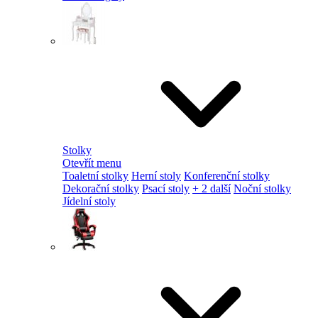
Stolky
Otevřít menu
Toaletní stolky
Herní stoly
Konferenční stolky
Dekorační stolky
Psací stoly
+ 2 další
Noční stolky
Jídelní stoly