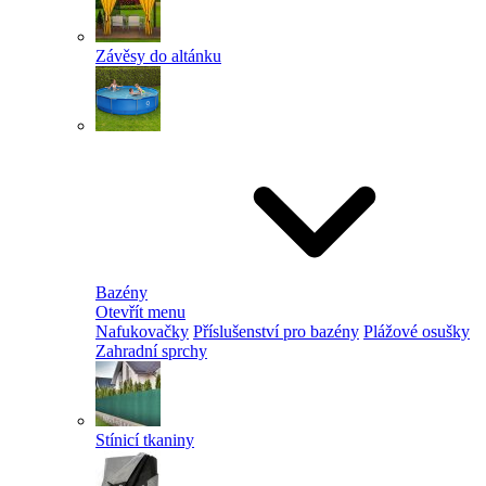
Závěsy do altánku
Bazény
Otevřít menu
Nafukovačky
Příslušenství pro bazény
Plážové osušky
Zahradní sprchy
Stínicí tkaniny