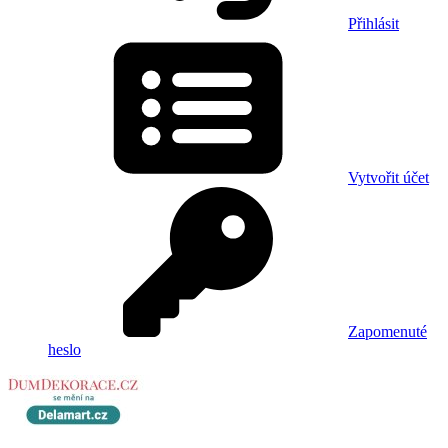
Přihlásit
Vytvořit účet
Zapomenuté
heslo