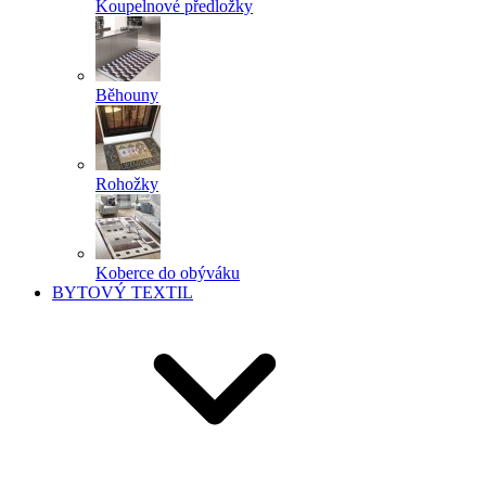
Koupelnové předložky
Běhouny
Rohožky
Koberce do obýváku
BYTOVÝ TEXTIL