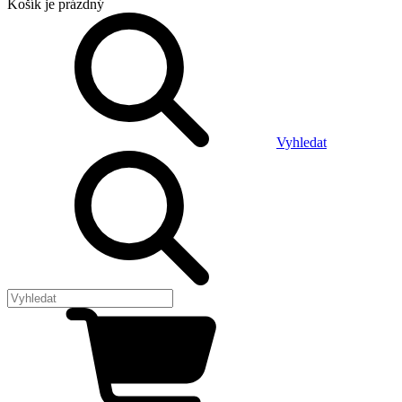
Košík
je prázdný
Vyhledat