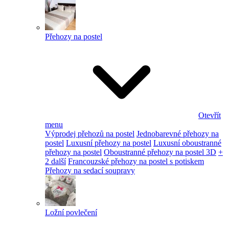
Přehozy na postel
Otevřít
menu
Výprodej přehozů na postel
Jednobarevné přehozy na
postel
Luxusní přehozy na postel
Luxusní oboustranné
přehozy na postel
Oboustranné přehozy na postel 3D
+
2 další
Francouzské přehozy na postel s potiskem
Přehozy na sedací soupravy
Ložní povlečení