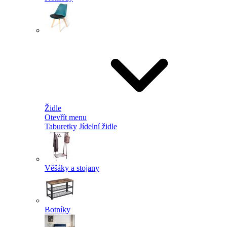
Židle
Otevřít menu
Taburetky
Jídelní židle
Věšáky a stojany
Botníky