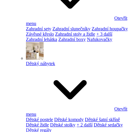
Otevřít
menu
Zahradní sety
Zahradní slunečníky
Zahradní houpačky
Závěsné křeslo
Zahradní stoly a židle
+ 3 další
Zahradní lehátka
Zahradní boxy
Nafukovačky
Dětský nábytek
Otevřít
menu
Dětské postele
Dětské komody
Dětské šatní skříně
Dětské židle
Dětské stolky
+ 2 další
Dětské sedačky
Dětské regály