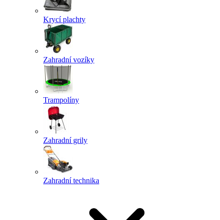
Krycí plachty
Zahradní vozíky
Trampolíny
Zahradní grily
Zahradní technika