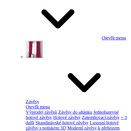
Otevřít menu
Závěsy
Otevřít menu
Výprodej závěsů
Závěsy do altánku
Jednobarevné
hotové závěsy
Hotové závěsy
Zatemňovací závěsy
+ 3
další
Skandinávské hotové závěsy
Luxusní hotové
závěsy s potiskem 3D
Moderní závěsy k přehozem