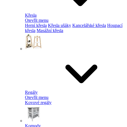
Křesla
Otevřít menu
Herní křesla
Křesla ušáky
Kancelářské křesla
Houpací
křesla
Masážní křesla
Regály
Otevřít menu
Kovové regály
Komody