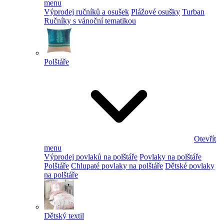
menu
Výprodej ručníků a osušek
Plážové osušky
Turban
Ručníky s vánoční tematikou
Polštáře
Otevřít
menu
Výprodej povlaků na polštáře
Povlaky na polštáře
Polštáře
Chlupaté povlaky na polštáře
Dětské povlaky
na polštáře
Dětský textil