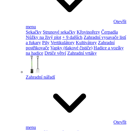
Otevřít
menu
Sekačky
Strunové sekačky
Křovinořezy
Čerpadla
Nůžky na živý plot
+ 9 dalších
Zahradní vysavače listí
a fukary
Pily
Vertikulátory
Kultivátory
Zahradní
postřikovače
Vapky (tlakové čističe)
Hadice a vozíky
na hadice
Drtiče větví
Zahradní vrtáky
Zahradní nářadí
Otevřít
menu