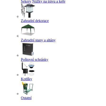
Sekery
Nůžky na trávu a keře
Zahradní dekorace
Zahradní stany a altány
Poštovní schránky
Kotlíky
Ostatní