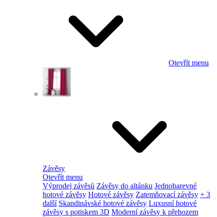
Otevřít menu
Závěsy
Otevřít menu
Výprodej závěsů
Závěsy do altánku
Jednobarevné
hotové závěsy
Hotové závěsy
Zatemňovací závěsy
+ 3
další
Skandinávské hotové závěsy
Luxusní hotové
závěsy s potiskem 3D
Moderní závěsy k přehozem