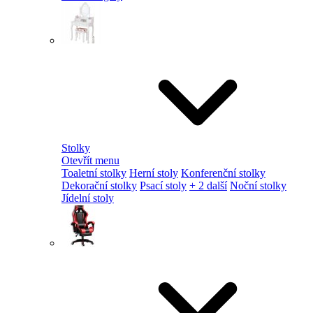
Stolky
Otevřít menu
Toaletní stolky
Herní stoly
Konferenční stolky
Dekorační stolky
Psací stoly
+ 2 další
Noční stolky
Jídelní stoly