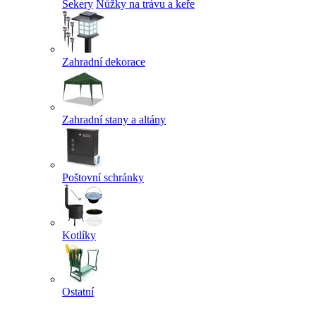
Sekery
Nůžky na trávu a keře
Zahradní dekorace
Zahradní stany a altány
Poštovní schránky
Kotlíky
Ostatní