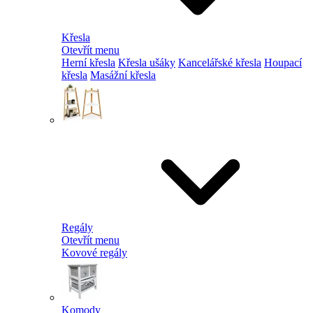
Křesla
Otevřít menu
Herní křesla
Křesla ušáky
Kancelářské křesla
Houpací
křesla
Masážní křesla
Regály
Otevřít menu
Kovové regály
Komody