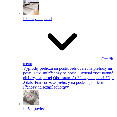
Přehozy na postel
Otevřít
menu
Výprodej přehozů na postel
Jednobarevné přehozy na
postel
Luxusní přehozy na postel
Luxusní oboustranné
přehozy na postel
Oboustranné přehozy na postel 3D
+
2 další
Francouzské přehozy na postel s potiskem
Přehozy na sedací soupravy
Ložní povlečení