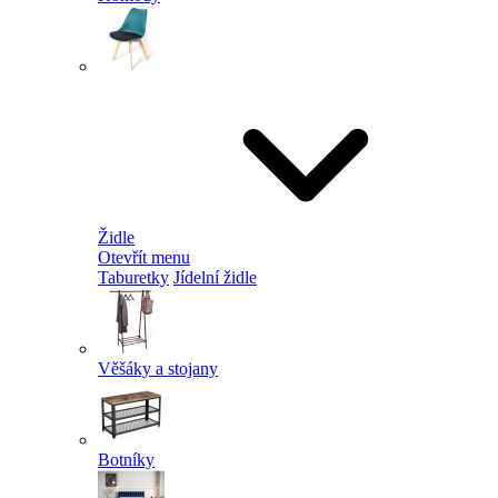
Židle
Otevřít menu
Taburetky
Jídelní židle
Věšáky a stojany
Botníky