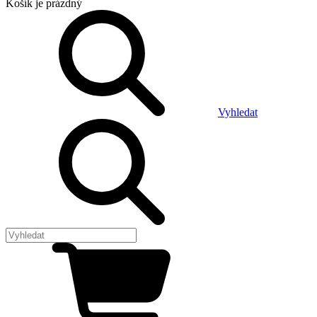
Košík
je prázdný
Vyhledat