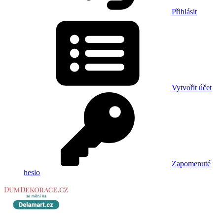
Přihlásit
Vytvořit účet
Zapomenuté
heslo