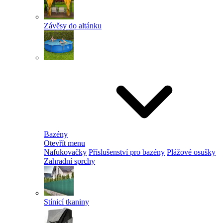
Závěsy do altánku
Bazény
Otevřít menu
Nafukovačky
Příslušenství pro bazény
Plážové osušky
Zahradní sprchy
Stínicí tkaniny