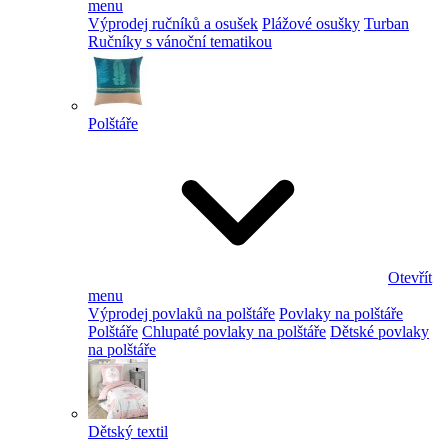
menu
Výprodej ručníků a osušek
Plážové osušky
Turban
Ručníky s vánoční tematikou
Polštáře
Otevřít
menu
Výprodej povlaků na polštáře
Povlaky na polštáře
Polštáře
Chlupaté povlaky na polštáře
Dětské povlaky
na polštáře
Dětský textil