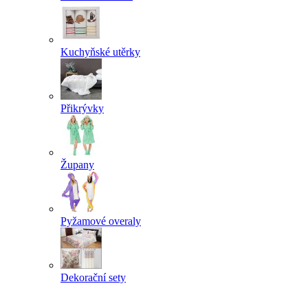
Kuchyňské utěrky
Přikrývky
Župany
Pyžamové overaly
Dekorační sety