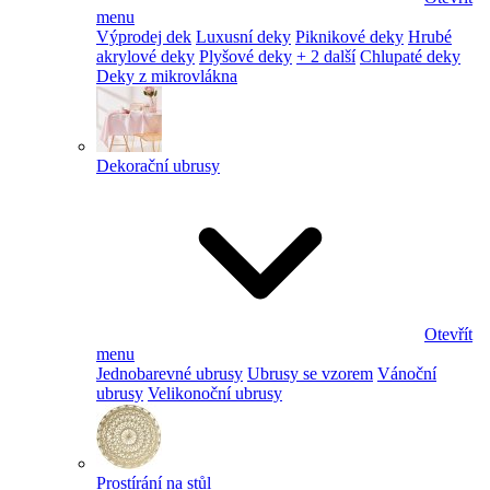
menu
Výprodej dek
Luxusní deky
Piknikové deky
Hrubé
akrylové deky
Plyšové deky
+ 2 další
Chlupaté deky
Deky z mikrovlákna
Dekorační ubrusy
Otevřít
menu
Jednobarevné ubrusy
Ubrusy se vzorem
Vánoční
ubrusy
Velikonoční ubrusy
Prostírání na stůl