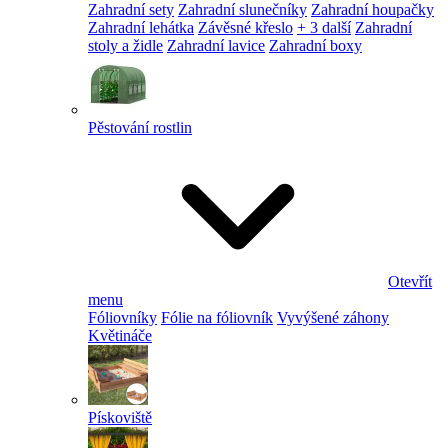
Zahradní sety
Zahradní slunečníky
Zahradní houpačky
Zahradní lehátka
Závěsné křeslo
+ 3 další
Zahradní
stoly a židle
Zahradní lavice
Zahradní boxy
Pěstování rostlin
Otevřít
menu
Fóliovníky
Fólie na fóliovník
Vyvýšené záhony
Květináče
Pískoviště