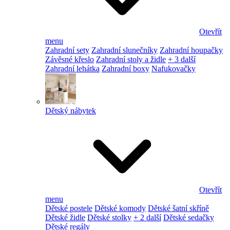
Otevřít
menu
Zahradní sety
Zahradní slunečníky
Zahradní houpačky
Závěsné křeslo
Zahradní stoly a židle
+ 3 další
Zahradní lehátka
Zahradní boxy
Nafukovačky
Dětský nábytek
Otevřít
menu
Dětské postele
Dětské komody
Dětské šatní skříně
Dětské židle
Dětské stolky
+ 2 další
Dětské sedačky
Dětské regály