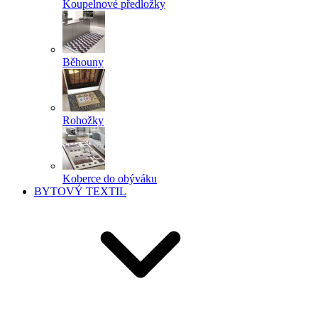
Koupelnové předložky
Běhouny
Rohožky
Koberce do obýváku
BYTOVÝ TEXTIL