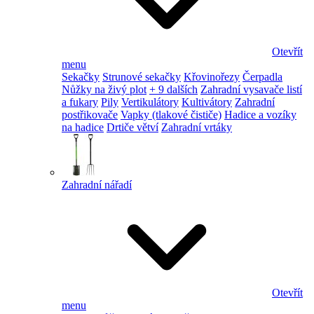
Otevřít
menu
Sekačky
Strunové sekačky
Křovinořezy
Čerpadla
Nůžky na živý plot
+ 9 dalších
Zahradní vysavače listí
a fukary
Pily
Vertikulátory
Kultivátory
Zahradní
postřikovače
Vapky (tlakové čističe)
Hadice a vozíky
na hadice
Drtiče větví
Zahradní vrtáky
Zahradní nářadí
Otevřít
menu