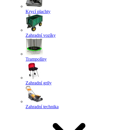
Krycí plachty
Zahradní vozíky
Trampolíny
Zahradní grily
Zahradní technika