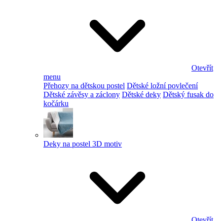
Otevřít
menu
Přehozy na dětskou postel
Dětské ložní povlečení
Dětské závěsy a záclony
Dětské deky
Dětský fusak do
kočárku
Deky na postel 3D motiv
Otevřít