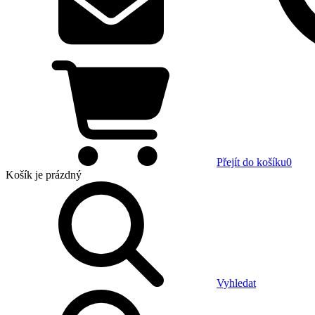
Přejít do košíku
0
Košík
je prázdný
Vyhledat