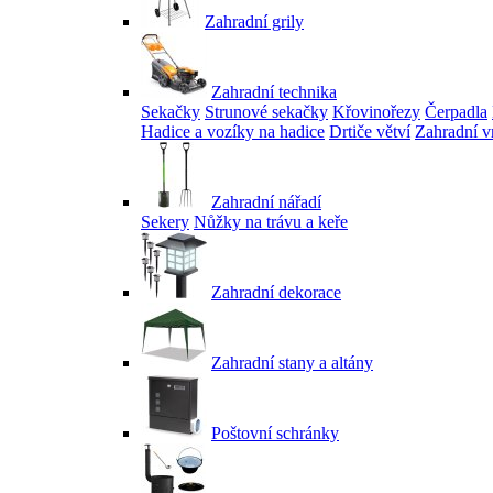
Zahradní grily
Zahradní technika
Sekačky
Strunové sekačky
Křovinořezy
Čerpadla
Hadice a vozíky na hadice
Drtiče větví
Zahradní v
Zahradní nářadí
Sekery
Nůžky na trávu a keře
Zahradní dekorace
Zahradní stany a altány
Poštovní schránky