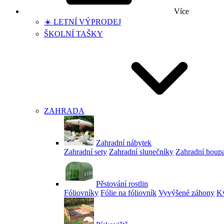
Více
☀️ LETNÍ VÝPRODEJ
ŠKOLNÍ TAŠKY
ZAHRADA
Zahradní nábytek
Zahradní sety
Zahradní slunečníky
Zahradní houp
Pěstování rostlin
Fóliovníky
Fólie na fóliovník
Vyvýšené záhony
Kv