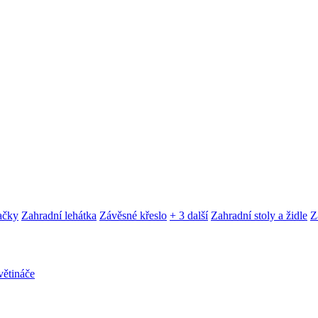
ačky
Zahradní lehátka
Závěsné křeslo
+ 3 další
Zahradní stoly a židle
Z
ětináče