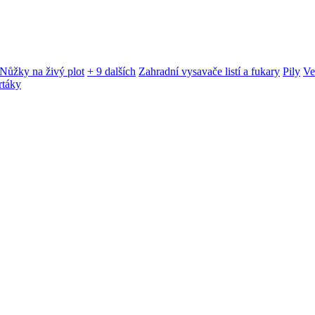
Nůžky na živý plot
+ 9 dalších
Zahradní vysavače listí a fukary
Pily
Ve
rtáky