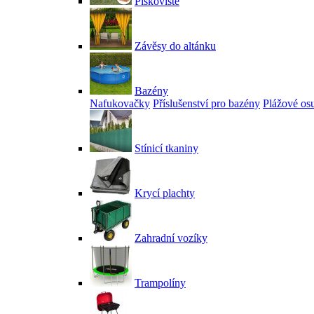
Pískoviště
Závěsy do altánku
Bazény
Nafukovačky
Příslušenství pro bazény
Plážové os
Stínicí tkaniny
Krycí plachty
Zahradní vozíky
Trampolíny