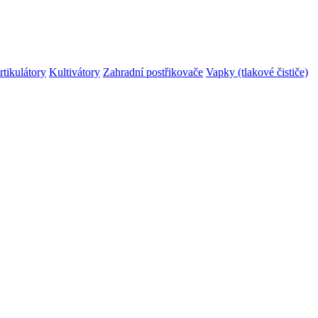
rtikulátory
Kultivátory
Zahradní postřikovače
Vapky (tlakové čističe)