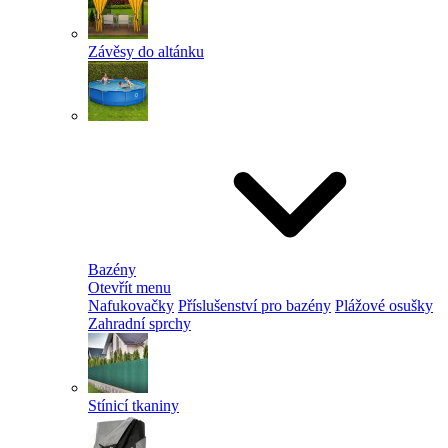
Závěsy do altánku
Bazény
Otevřít menu
Nafukovačky
Příslušenství pro bazény
Plážové osušky
Zahradní sprchy
Stínicí tkaniny