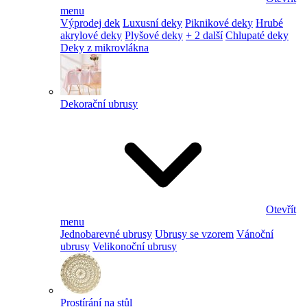
menu
Výprodej dek
Luxusní deky
Piknikové deky
Hrubé
akrylové deky
Plyšové deky
+ 2 další
Chlupaté deky
Deky z mikrovlákna
Dekorační ubrusy
Otevřít
menu
Jednobarevné ubrusy
Ubrusy se vzorem
Vánoční
ubrusy
Velikonoční ubrusy
Prostírání na stůl