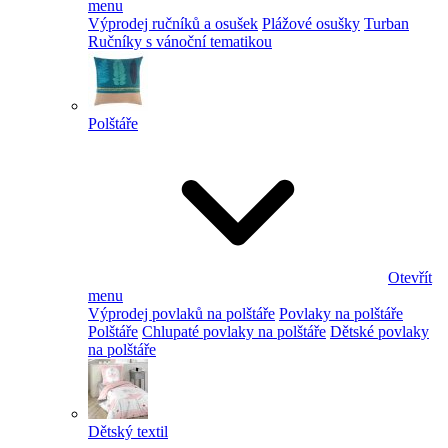
menu
Výprodej ručníků a osušek
Plážové osušky
Turban
Ručníky s vánoční tematikou
Polštáře
Otevřít
menu
Výprodej povlaků na polštáře
Povlaky na polštáře
Polštáře
Chlupaté povlaky na polštáře
Dětské povlaky
na polštáře
Dětský textil