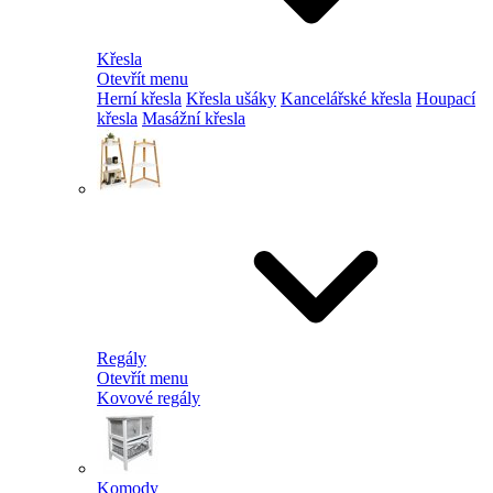
Křesla
Otevřít menu
Herní křesla
Křesla ušáky
Kancelářské křesla
Houpací
křesla
Masážní křesla
Regály
Otevřít menu
Kovové regály
Komody