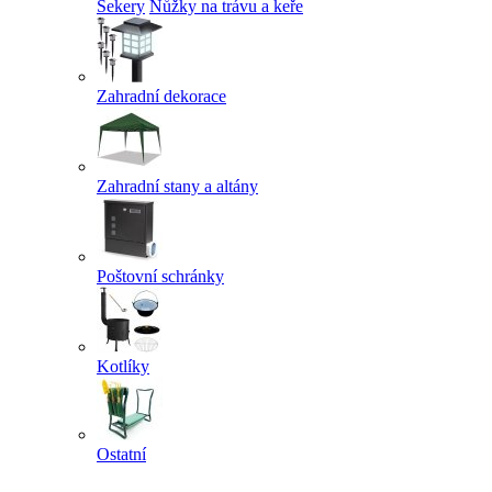
Sekery
Nůžky na trávu a keře
Zahradní dekorace
Zahradní stany a altány
Poštovní schránky
Kotlíky
Ostatní