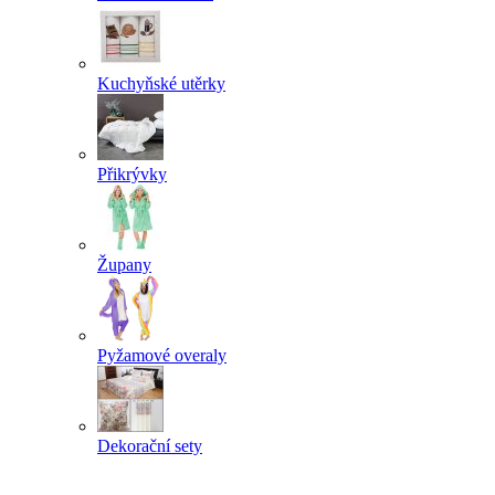
Kuchyňské utěrky
Přikrývky
Župany
Pyžamové overaly
Dekorační sety