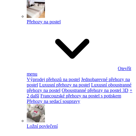
Přehozy na postel
Otevřít
menu
Výprodej přehozů na postel
Jednobarevné přehozy na
postel
Luxusní přehozy na postel
Luxusní oboustranné
přehozy na postel
Oboustranné přehozy na postel 3D
+
2 další
Francouzské přehozy na postel s potiskem
Přehozy na sedací soupravy
Ložní povlečení