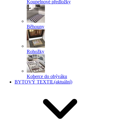
Koupelnové předložky
Běhouny
Rohožky
Koberce do obýváku
BYTOVÝ TEXTIL
(aktuální)