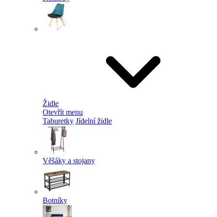
Židle
Otevřít menu
Taburetky
Jídelní židle
Věšáky a stojany
Botníky