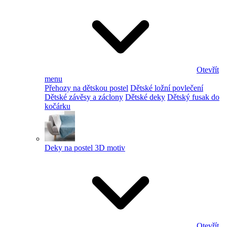
Otevřít
menu
Přehozy na dětskou postel
Dětské ložní povlečení
Dětské závěsy a záclony
Dětské deky
Dětský fusak do
kočárku
Deky na postel 3D motiv
Otevřít