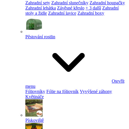
Zahradní sety
Zahradní slunečníky
Zahradní houpačky
Zahradní lehátka
Závěsné křeslo
+ 3 další
Zahradní
stoly a židle
Zahradní lavice
Zahradní boxy
Pěstování rostlin
Otevřít
menu
Fóliovníky
Fólie na fóliovník
Vyvýšené záhony
Květináče
Pískoviště