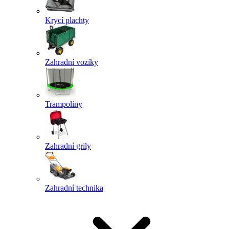
Krycí plachty
Zahradní vozíky
Trampolíny
Zahradní grily
Zahradní technika