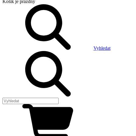
Košík
je prázdný
Vyhledat