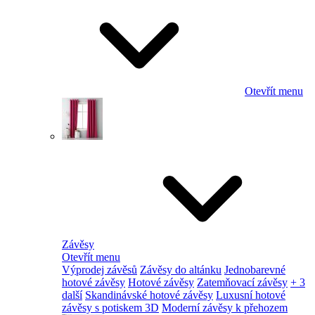
Otevřít menu
Závěsy
Otevřít menu
Výprodej závěsů
Závěsy do altánku
Jednobarevné
hotové závěsy
Hotové závěsy
Zatemňovací závěsy
+ 3
další
Skandinávské hotové závěsy
Luxusní hotové
závěsy s potiskem 3D
Moderní závěsy k přehozem