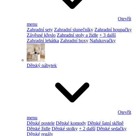
Otevřít
menu
Zahradní sety
Zahradní slunečníky
Zahradní houpačky
Závěsné křeslo
Zahradní stoly a židle
+ 3 další
Zahradní lehátka
Zahradní boxy
Nafukovačky
Dětský nábytek
Otevřít
menu
Dětské postele
Dětské komody
Dětské šatní skříně
Dětské židle
Dětské stolky
+ 2 další
Dětské sedačky
Dětské regály