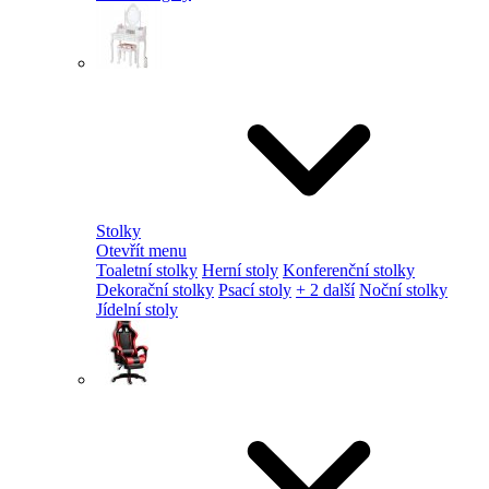
Stolky
Otevřít menu
Toaletní stolky
Herní stoly
Konferenční stolky
Dekorační stolky
Psací stoly
+ 2 další
Noční stolky
Jídelní stoly