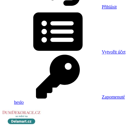
Přihlásit
Vytvořit účet
Zapomenuté
heslo