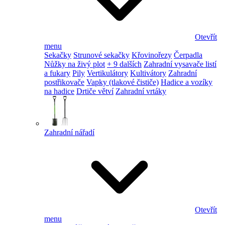
Otevřít
menu
Sekačky
Strunové sekačky
Křovinořezy
Čerpadla
Nůžky na živý plot
+ 9 dalších
Zahradní vysavače listí
a fukary
Pily
Vertikulátory
Kultivátory
Zahradní
postřikovače
Vapky (tlakové čističe)
Hadice a vozíky
na hadice
Drtiče větví
Zahradní vrtáky
Zahradní nářadí
Otevřít
menu