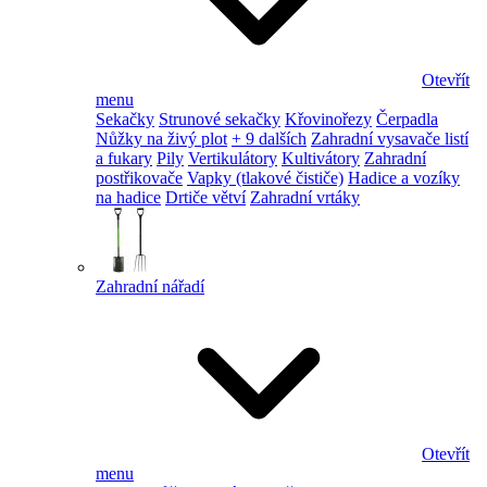
Otevřít
menu
Sekačky
Strunové sekačky
Křovinořezy
Čerpadla
Nůžky na živý plot
+ 9 dalších
Zahradní vysavače listí
a fukary
Pily
Vertikulátory
Kultivátory
Zahradní
postřikovače
Vapky (tlakové čističe)
Hadice a vozíky
na hadice
Drtiče větví
Zahradní vrtáky
Zahradní nářadí
Otevřít
menu