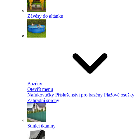
Závěsy do altánku
Bazény
Otevřít menu
Nafukovačky
Příslušenství pro bazény
Plážové osušky
Zahradní sprchy
Stínicí tkaniny