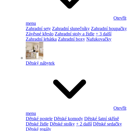
Otevřít
menu
Zahradní sety
Zahradní slunečníky
Zahradní houpačky
Závěsné křeslo
Zahradní stoly a židle
+ 3 další
Zahradní lehátka
Zahradní boxy
Nafukovačky
Dětský nábytek
Otevřít
menu
Dětské postele
Dětské komody
Dětské šatní skříně
Dětské židle
Dětské stolky
+ 2 další
Dětské sedačky
Dětské regály