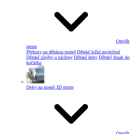
Otevřít
menu
Přehozy na dětskou postel
Dětské ložní povlečení
Dětské závěsy a záclony
Dětské deky
Dětský fusak do
kočárku
Deky na postel 3D motiv
Otevřít