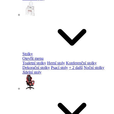
Stolky
Otevřít menu
Toaletní stolky
Herní stoly
Konferenční stolky
Dekorační stolky
Psací stoly
+ 2 další
Noční stolky
Jídelní stoly