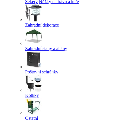
Sekery
Nůžky na trávu a keře
Zahradní dekorace
Zahradní stany a altány
Poštovní schránky
Kotlíky
Ostatní