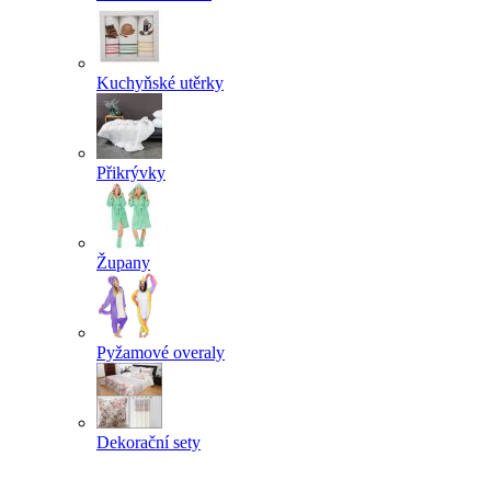
Kuchyňské utěrky
Přikrývky
Župany
Pyžamové overaly
Dekorační sety