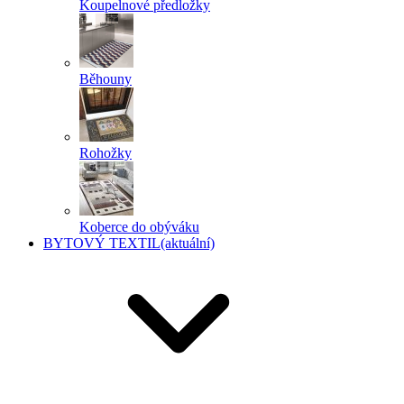
Koupelnové předložky
Běhouny
Rohožky
Koberce do obýváku
BYTOVÝ TEXTIL
(aktuální)