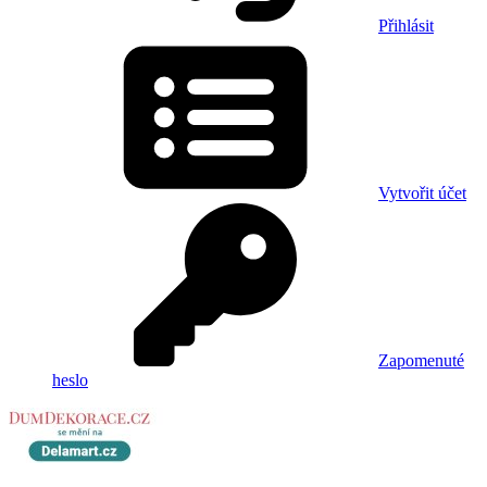
Přihlásit
Vytvořit účet
Zapomenuté
heslo