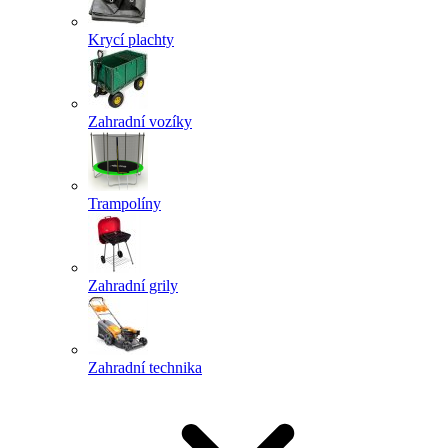
Krycí plachty
Zahradní vozíky
Trampolíny
Zahradní grily
Zahradní technika