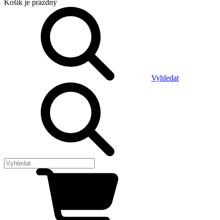
Košík
je prázdný
Vyhledat