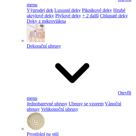
menu
Výprodej dek
Luxusní deky
Piknikové deky
Hrubé
akrylové deky
Plyšové deky
+ 2 další
Chlupaté deky
Deky z mikrovlákna
Dekorační ubrusy
Otevřít
menu
Jednobarevné ubrusy
Ubrusy se vzorem
Vánoční
ubrusy
Velikonoční ubrusy
Prostírání na stůl