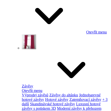
Otevřít menu
Závěsy
Otevřít menu
Výprodej závěsů
Závěsy do altánku
Jednobarevné
hotové závěsy
Hotové závěsy
Zatemňovací závěsy
+ 3
další
Skandinávské hotové závěsy
Luxusní hotové
závěsy s potiskem 3D
Moderní závěsy k přehozem