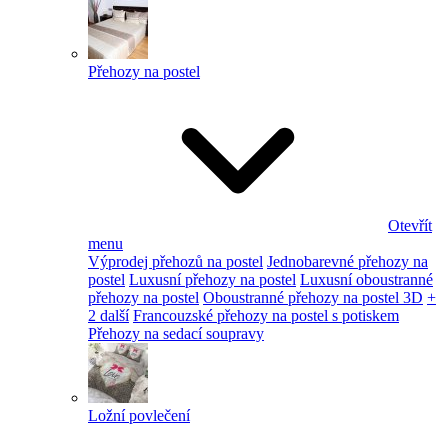
Přehozy na postel
Otevřít
menu
Výprodej přehozů na postel
Jednobarevné přehozy na
postel
Luxusní přehozy na postel
Luxusní oboustranné
přehozy na postel
Oboustranné přehozy na postel 3D
+
2 další
Francouzské přehozy na postel s potiskem
Přehozy na sedací soupravy
Ložní povlečení