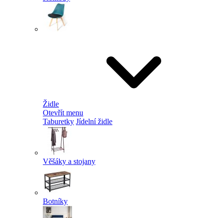
Židle
Otevřít menu
Taburetky
Jídelní židle
Věšáky a stojany
Botníky