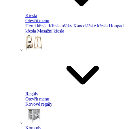
Křesla
Otevřít menu
Herní křesla
Křesla ušáky
Kancelářské křesla
Houpací
křesla
Masážní křesla
Regály
Otevřít menu
Kovové regály
Komody