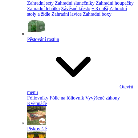
Zahradní sety
Zahradní slunečníky
Zahradní houpačky
Zahradní lehátka
Závěsné křeslo
+ 3 další
Zahradní
stoly a židle
Zahradní lavice
Zahradní boxy
Pěstování rostlin
Otevřít
menu
Fóliovníky
Fólie na fóliovník
Vyvýšené záhony
Květináče
Pískoviště