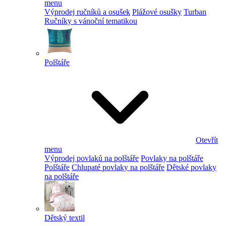
menu
Výprodej ručníků a osušek
Plážové osušky
Turban
Ručníky s vánoční tematikou
Polštáře
Otevřít
menu
Výprodej povlaků na polštáře
Povlaky na polštáře
Polštáře
Chlupaté povlaky na polštáře
Dětské povlaky
na polštáře
Dětský textil