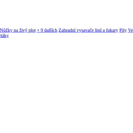
Nůžky na živý plot
+ 9 dalších
Zahradní vysavače listí a fukary
Pily
Ve
rtáky