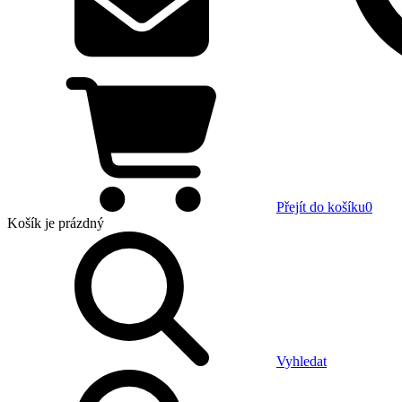
Přejít do košíku
0
Košík
je prázdný
Vyhledat