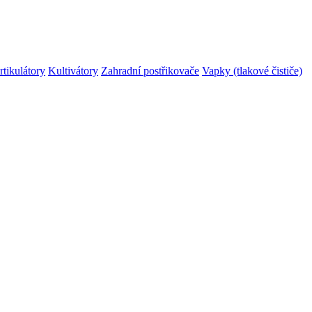
rtikulátory
Kultivátory
Zahradní postřikovače
Vapky (tlakové čističe)