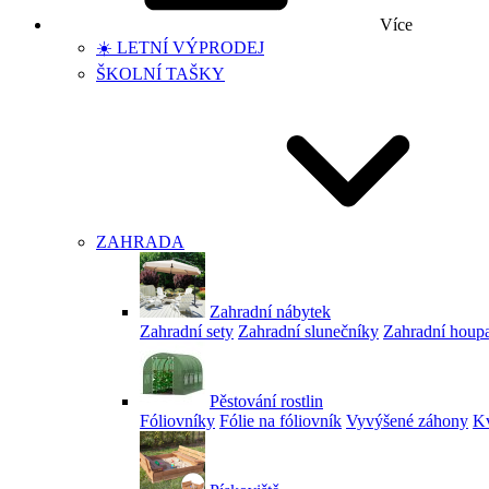
Více
☀️ LETNÍ VÝPRODEJ
ŠKOLNÍ TAŠKY
ZAHRADA
Zahradní nábytek
Zahradní sety
Zahradní slunečníky
Zahradní houp
Pěstování rostlin
Fóliovníky
Fólie na fóliovník
Vyvýšené záhony
Kv