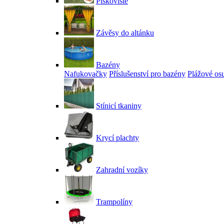
Pískoviště
Závěsy do altánku
Bazény
Nafukovačky
Příslušenství pro bazény
Plážové os
Stínicí tkaniny
Krycí plachty
Zahradní vozíky
Trampolíny