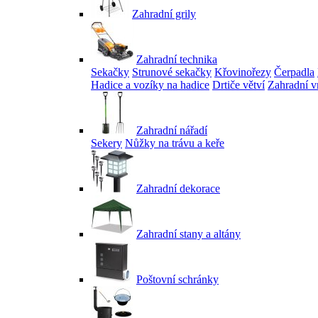
Zahradní grily
Zahradní technika
Sekačky
Strunové sekačky
Křovinořezy
Čerpadla
Hadice a vozíky na hadice
Drtiče větví
Zahradní v
Zahradní nářadí
Sekery
Nůžky na trávu a keře
Zahradní dekorace
Zahradní stany a altány
Poštovní schránky