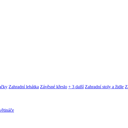
ačky
Zahradní lehátka
Závěsné křeslo
+ 3 další
Zahradní stoly a židle
Z
ětináče