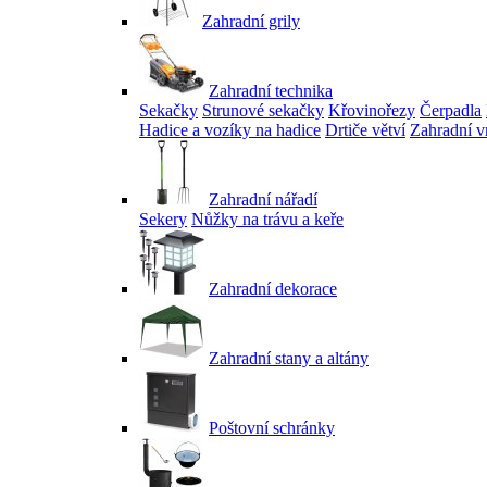
Zahradní grily
Zahradní technika
Sekačky
Strunové sekačky
Křovinořezy
Čerpadla
Hadice a vozíky na hadice
Drtiče větví
Zahradní v
Zahradní nářadí
Sekery
Nůžky na trávu a keře
Zahradní dekorace
Zahradní stany a altány
Poštovní schránky