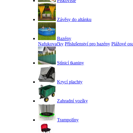
Pískoviště
Závěsy do altánku
Bazény
Nafukovačky
Příslušenství pro bazény
Plážové os
Stínicí tkaniny
Krycí plachty
Zahradní vozíky
Trampolíny