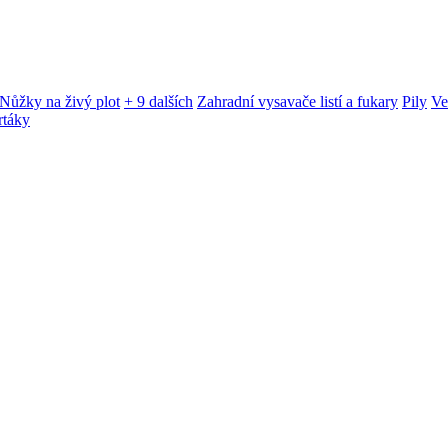
Nůžky na živý plot
+ 9 dalších
Zahradní vysavače listí a fukary
Pily
Ve
rtáky