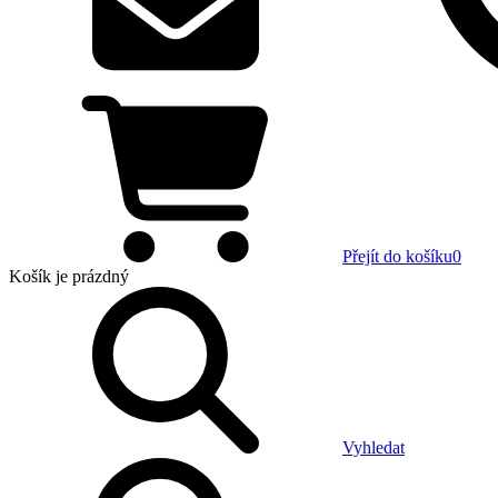
Přejít do košíku
0
Košík
je prázdný
Vyhledat