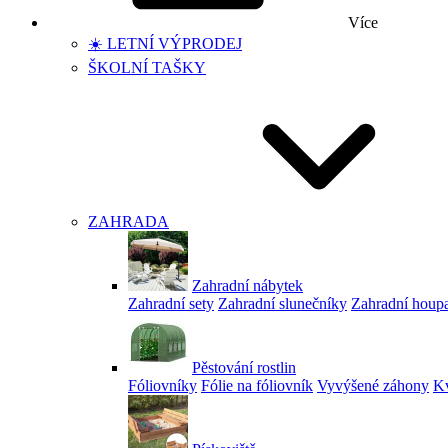
Více
☀️ LETNÍ VÝPRODEJ
ŠKOLNÍ TAŠKY
ZAHRADA
Zahradní nábytek
Zahradní sety
Zahradní slunečníky
Zahradní houp
Pěstování rostlin
Fóliovníky
Fólie na fóliovník
Vyvýšené záhony
Kv