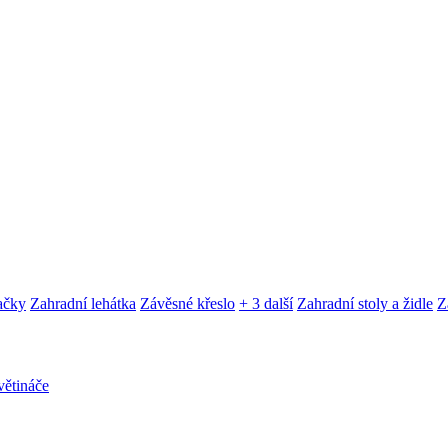
ačky
Zahradní lehátka
Závěsné křeslo
+ 3 další
Zahradní stoly a židle
Z
ětináče