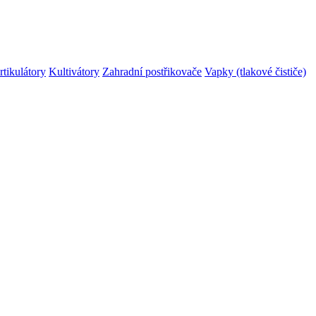
rtikulátory
Kultivátory
Zahradní postřikovače
Vapky (tlakové čističe)