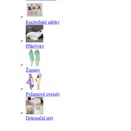
Kuchyňské utěrky
Přikrývky
Župany
Pyžamové overaly
Dekorační sety