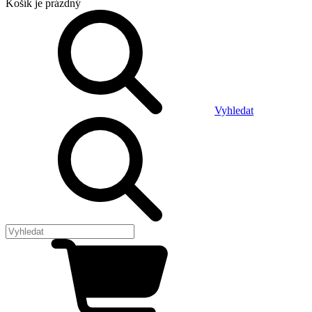
Košík
je prázdný
Vyhledat