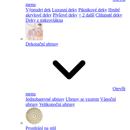
menu
Výprodej dek
Luxusní deky
Piknikové deky
Hrubé
akrylové deky
Plyšové deky
+ 2 další
Chlupaté deky
Deky z mikrovlákna
Dekorační ubrusy
Otevřít
menu
Jednobarevné ubrusy
Ubrusy se vzorem
Vánoční
ubrusy
Velikonoční ubrusy
Prostírání na stůl