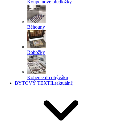
Koupelnové předložky
Běhouny
Rohožky
Koberce do obýváku
BYTOVÝ TEXTIL
(aktuální)