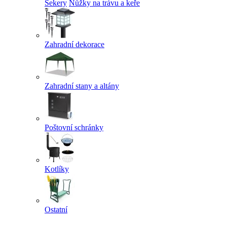
Sekery
Nůžky na trávu a keře
Zahradní dekorace
Zahradní stany a altány
Poštovní schránky
Kotlíky
Ostatní