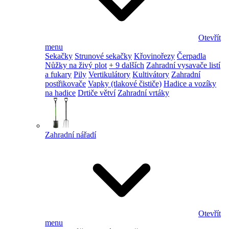
Otevřít
menu
Sekačky
Strunové sekačky
Křovinořezy
Čerpadla
Nůžky na živý plot
+ 9 dalších
Zahradní vysavače listí
a fukary
Pily
Vertikulátory
Kultivátory
Zahradní
postřikovače
Vapky (tlakové čističe)
Hadice a vozíky
na hadice
Drtiče větví
Zahradní vrtáky
Zahradní nářadí
Otevřít
menu