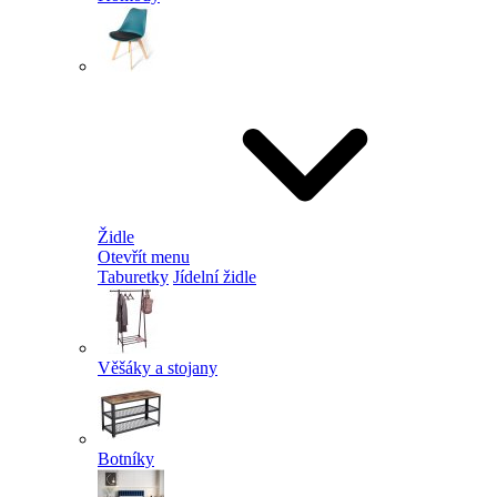
Židle
Otevřít menu
Taburetky
Jídelní židle
Věšáky a stojany
Botníky