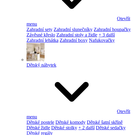
Otevřít
menu
Zahradní sety
Zahradní slunečníky
Zahradní houpačky
Závěsné křeslo
Zahradní stoly a židle
+ 3 další
Zahradní lehátka
Zahradní boxy
Nafukovačky
Dětský nábytek
Otevřít
menu
Dětské postele
Dětské komody
Dětské šatní skříně
Dětské židle
Dětské stolky
+ 2 další
Dětské sedačky
Dětské regály