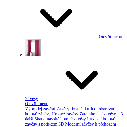
Otevřít menu
Závěsy
Otevřít menu
Výprodej závěsů
Závěsy do altánku
Jednobarevné
hotové závěsy
Hotové závěsy
Zatemňovací závěsy
+ 3
další
Skandinávské hotové závěsy
Luxusní hotové
závěsy s potiskem 3D
Moderní závěsy k přehozem