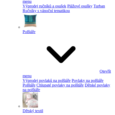
menu
Výprodej ručníků a osušek
Plážové osušky
Turban
Ručníky s vánoční tematikou
Polštáře
Otevřít
menu
Výprodej povlaků na polštáře
Povlaky na polštáře
Polštáře
Chlupaté povlaky na polštáře
Dětské povlaky
na polštáře
Dětský textil