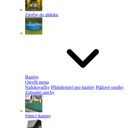
Závěsy do altánku
Bazény
Otevřít menu
Nafukovačky
Příslušenství pro bazény
Plážové osušky
Zahradní sprchy
Stínicí tkaniny