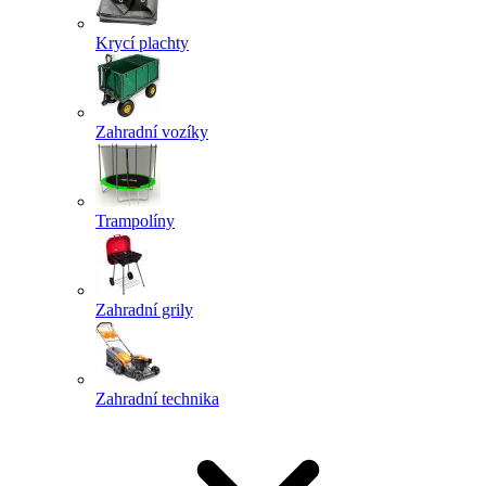
Krycí plachty
Zahradní vozíky
Trampolíny
Zahradní grily
Zahradní technika