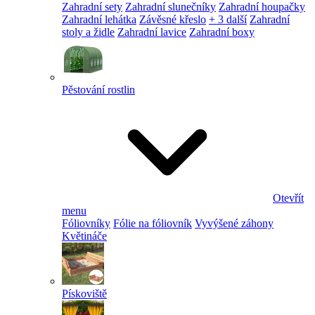
Zahradní sety
Zahradní slunečníky
Zahradní houpačky
Zahradní lehátka
Závěsné křeslo
+ 3 další
Zahradní
stoly a židle
Zahradní lavice
Zahradní boxy
Pěstování rostlin
Otevřít
menu
Fóliovníky
Fólie na fóliovník
Vyvýšené záhony
Květináče
Pískoviště