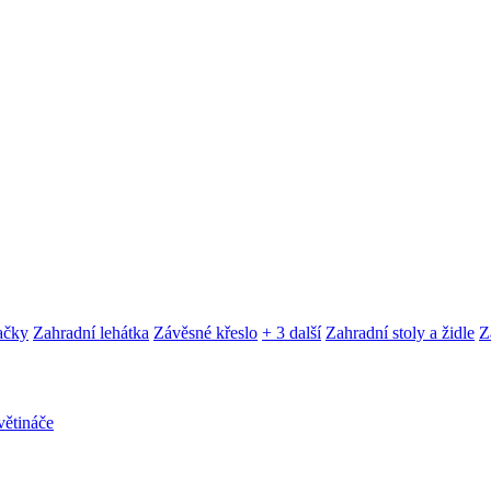
ačky
Zahradní lehátka
Závěsné křeslo
+ 3 další
Zahradní stoly a židle
Z
ětináče