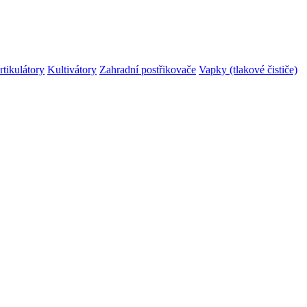
rtikulátory
Kultivátory
Zahradní postřikovače
Vapky (tlakové čističe)