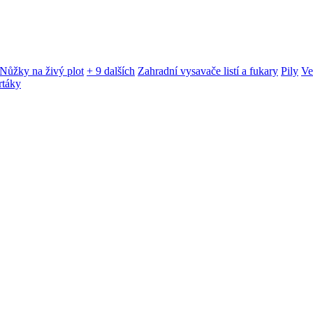
Nůžky na živý plot
+ 9 dalších
Zahradní vysavače listí a fukary
Pily
Ve
rtáky