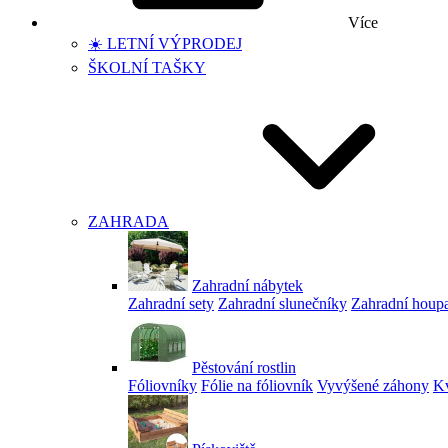
Více
☀️ LETNÍ VÝPRODEJ
ŠKOLNÍ TAŠKY
ZAHRADA
Zahradní nábytek
Zahradní sety
Zahradní slunečníky
Zahradní houp
Pěstování rostlin
Fóliovníky
Fólie na fóliovník
Vyvýšené záhony
Kv