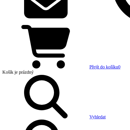
Přejít do košíku
0
Košík
je prázdný
Vyhledat