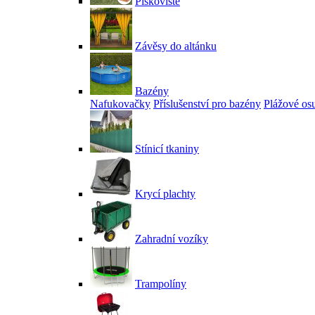
Pískoviště
Závěsy do altánku
Bazény
Nafukovačky
Příslušenství pro bazény
Plážové os
Stínicí tkaniny
Krycí plachty
Zahradní vozíky
Trampolíny