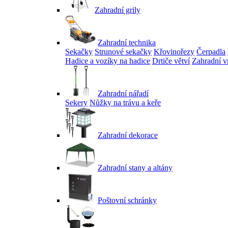
Zahradní grily
Zahradní technika
Sekačky
Strunové sekačky
Křovinořezy
Čerpadla
Hadice a vozíky na hadice
Drtiče větví
Zahradní v
Zahradní nářadí
Sekery
Nůžky na trávu a keře
Zahradní dekorace
Zahradní stany a altány
Poštovní schránky