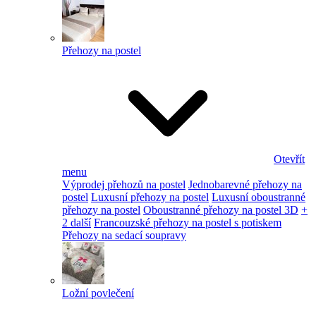
Přehozy na postel
Otevřít
menu
Výprodej přehozů na postel
Jednobarevné přehozy na
postel
Luxusní přehozy na postel
Luxusní oboustranné
přehozy na postel
Oboustranné přehozy na postel 3D
+
2 další
Francouzské přehozy na postel s potiskem
Přehozy na sedací soupravy
Ložní povlečení