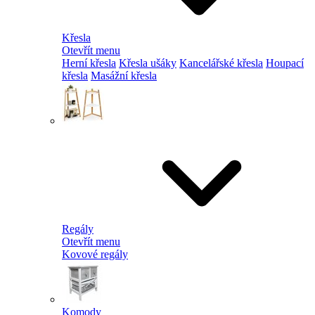
Křesla
Otevřít menu
Herní křesla
Křesla ušáky
Kancelářské křesla
Houpací
křesla
Masážní křesla
Regály
Otevřít menu
Kovové regály
Komody