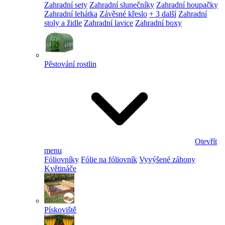
Zahradní sety
Zahradní slunečníky
Zahradní houpačky
Zahradní lehátka
Závěsné křeslo
+ 3 další
Zahradní
stoly a židle
Zahradní lavice
Zahradní boxy
Pěstování rostlin
Otevřít
menu
Fóliovníky
Fólie na fóliovník
Vyvýšené záhony
Květináče
Pískoviště