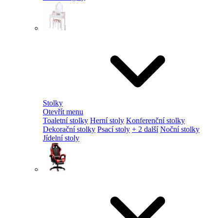
Stolky
Otevřít menu
Toaletní stolky
Herní stoly
Konferenční stolky
Dekorační stolky
Psací stoly
+ 2 další
Noční stolky
Jídelní stoly