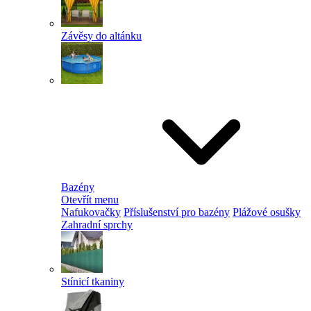
Závěsy do altánku
Bazény
Otevřít menu
Nafukovačky
Příslušenství pro bazény
Plážové osušky
Zahradní sprchy
Stínicí tkaniny