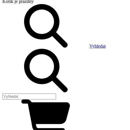
Košík
je prázdný
Vyhledat