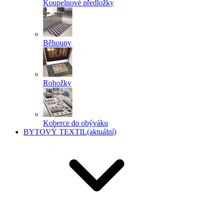
Koupelnové předložky
Běhouny
Rohožky
Koberce do obýváku
BYTOVÝ TEXTIL
(aktuální)