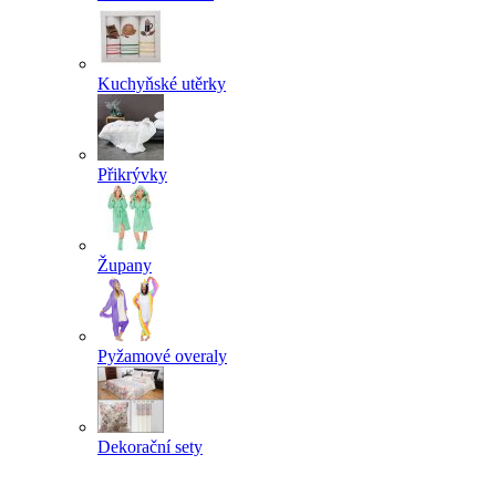
Kuchyňské utěrky
Přikrývky
Župany
Pyžamové overaly
Dekorační sety