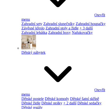
Otevřít
menu
Zahradní sety
Zahradní slunečníky
Zahradní houpačky
Závěsné křeslo
Zahradní stoly a židle
+ 3 další
Zahradní lehátka
Zahradní boxy
Nafukovačky
Dětský nábytek
Otevřít
menu
Dětské postele
Dětské komody
Dětské šatní skříně
Dětské židle
Dětské stolky
+ 2 další
Dětské sedačky
Dětské regály