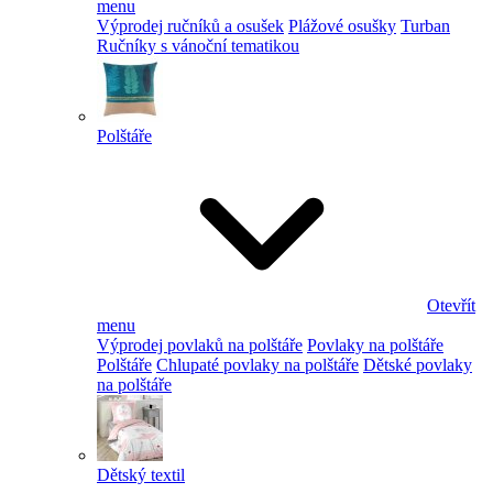
menu
Výprodej ručníků a osušek
Plážové osušky
Turban
Ručníky s vánoční tematikou
Polštáře
Otevřít
menu
Výprodej povlaků na polštáře
Povlaky na polštáře
Polštáře
Chlupaté povlaky na polštáře
Dětské povlaky
na polštáře
Dětský textil