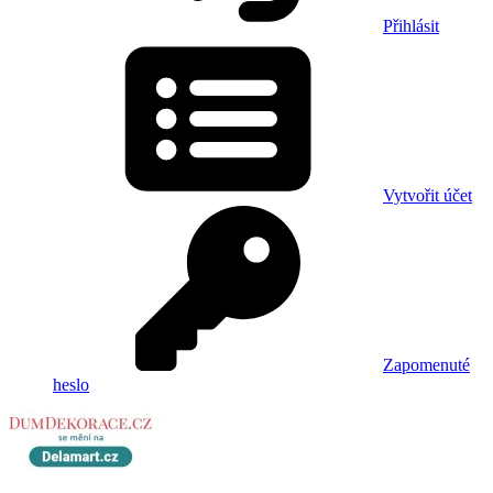
Přihlásit
Vytvořit účet
Zapomenuté
heslo