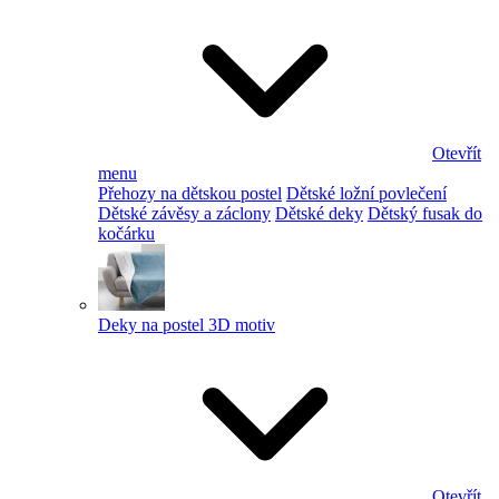
Otevřít
menu
Přehozy na dětskou postel
Dětské ložní povlečení
Dětské závěsy a záclony
Dětské deky
Dětský fusak do
kočárku
Deky na postel 3D motiv
Otevřít