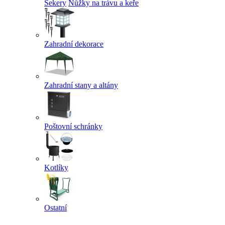
Sekery
Nůžky na trávu a keře
Zahradní dekorace
Zahradní stany a altány
Poštovní schránky
Kotlíky
Ostatní