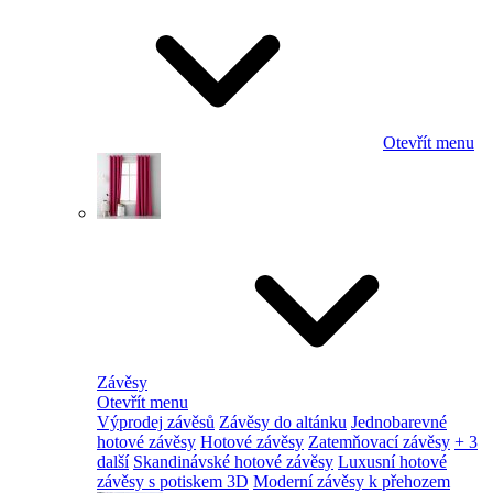
Otevřít menu
Závěsy
Otevřít menu
Výprodej závěsů
Závěsy do altánku
Jednobarevné
hotové závěsy
Hotové závěsy
Zatemňovací závěsy
+ 3
další
Skandinávské hotové závěsy
Luxusní hotové
závěsy s potiskem 3D
Moderní závěsy k přehozem