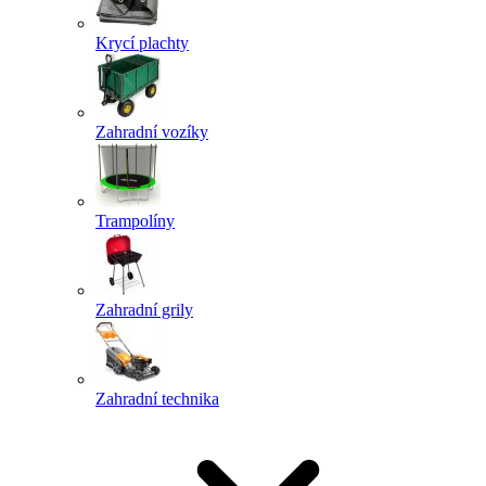
Krycí plachty
Zahradní vozíky
Trampolíny
Zahradní grily
Zahradní technika