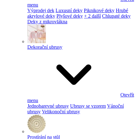
menu
Výprodej dek
Luxusní deky
Piknikové deky
Hrubé
akrylové deky
Plyšové deky
+ 2 další
Chlupaté deky
Deky z mikrovlákna
Dekorační ubrusy
Otevřít
menu
Jednobarevné ubrusy
Ubrusy se vzorem
Vánoční
ubrusy
Velikonoční ubrusy
Prostírání na stůl