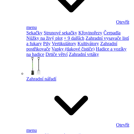
Otevřít
menu
Sekačky
Strunové sekačky
Křovinořezy
Čerpadla
Nůžky na živý plot
+ 9 dalších
Zahradní vysavače listí
a fukary
Pily
Vertikulátory
Kultivátory
Zahradní
postřikovače
Vapky (tlakové čističe)
Hadice a vozíky
na hadice
Drtiče větví
Zahradní vrtáky
Zahradní nářadí
Otevřít
menu