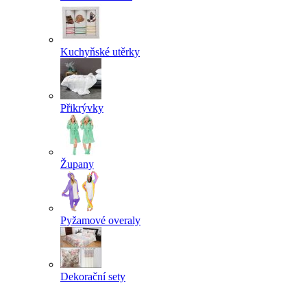
Kuchyňské utěrky
Přikrývky
Župany
Pyžamové overaly
Dekorační sety