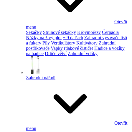
Otevřít
menu
Sekačky
Strunové sekačky
Křovinořezy
Čerpadla
Nůžky na živý plot
+ 9 dalších
Zahradní vysavače listí
a fukary
Pily
Vertikulátory
Kultivátory
Zahradní
postřikovače
Vapky (tlakové čističe)
Hadice a vozíky
na hadice
Drtiče větví
Zahradní vrtáky
Zahradní nářadí
Otevřít
menu