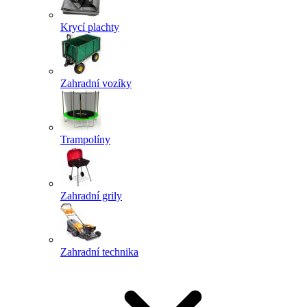
Krycí plachty
Zahradní vozíky
Trampolíny
Zahradní grily
Zahradní technika