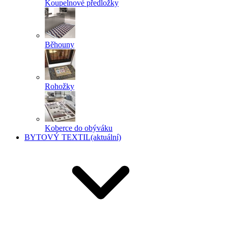
Koupelnové předložky
Běhouny
Rohožky
Koberce do obýváku
BYTOVÝ TEXTIL
(aktuální)