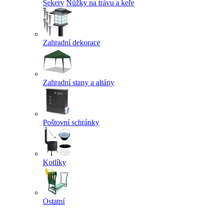
Sekery
Nůžky na trávu a keře
Zahradní dekorace
Zahradní stany a altány
Poštovní schránky
Kotlíky
Ostatní