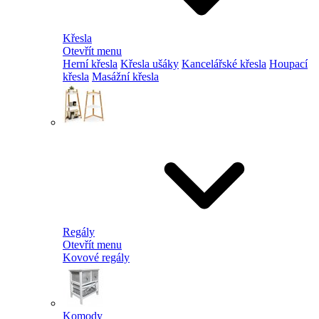
Křesla
Otevřít menu
Herní křesla
Křesla ušáky
Kancelářské křesla
Houpací
křesla
Masážní křesla
Regály
Otevřít menu
Kovové regály
Komody