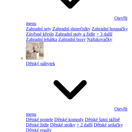
Otevřít
menu
Zahradní sety
Zahradní slunečníky
Zahradní houpačky
Závěsné křeslo
Zahradní stoly a židle
+ 3 další
Zahradní lehátka
Zahradní boxy
Nafukovačky
Dětský nábytek
Otevřít
menu
Dětské postele
Dětské komody
Dětské šatní skříně
Dětské židle
Dětské stolky
+ 2 další
Dětské sedačky
Dětské regály