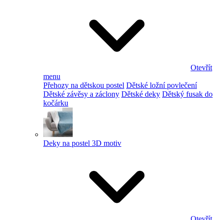
Otevřít
menu
Přehozy na dětskou postel
Dětské ložní povlečení
Dětské závěsy a záclony
Dětské deky
Dětský fusak do
kočárku
Deky na postel 3D motiv
Otevřít