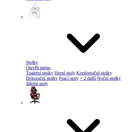
Stolky
Otevřít menu
Toaletní stolky
Herní stoly
Konferenční stolky
Dekorační stolky
Psací stoly
+ 2 další
Noční stolky
Jídelní stoly