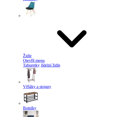
Židle
Otevřít menu
Taburetky
Jídelní židle
Věšáky a stojany
Botníky