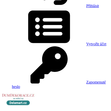
Přihlásit
Vytvořit účet
Zapomenuté
heslo