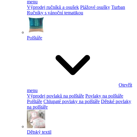
menu
Výprodej ručníků a osušek
Plážové osušky
Turban
Ručníky s vánoční tematikou
Polštáře
Otevřít
menu
Výprodej povlaků na polštáře
Povlaky na polštáře
Polštáře
Chlupaté povlaky na polštáře
Dětské povlaky
na polštáře
Dětský textil