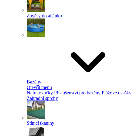
Závěsy do altánku
Bazény
Otevřít menu
Nafukovačky
Příslušenství pro bazény
Plážové osušky
Zahradní sprchy
Stínicí tkaniny