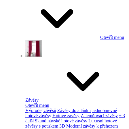
Otevřít menu
Závěsy
Otevřít menu
Výprodej závěsů
Závěsy do altánku
Jednobarevné
hotové závěsy
Hotové závěsy
Zatemňovací závěsy
+ 3
další
Skandinávské hotové závěsy
Luxusní hotové
závěsy s potiskem 3D
Moderní závěsy k přehozem