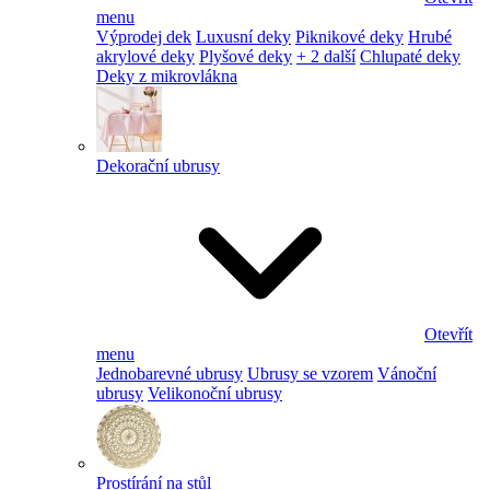
menu
Výprodej dek
Luxusní deky
Piknikové deky
Hrubé
akrylové deky
Plyšové deky
+ 2 další
Chlupaté deky
Deky z mikrovlákna
Dekorační ubrusy
Otevřít
menu
Jednobarevné ubrusy
Ubrusy se vzorem
Vánoční
ubrusy
Velikonoční ubrusy
Prostírání na stůl