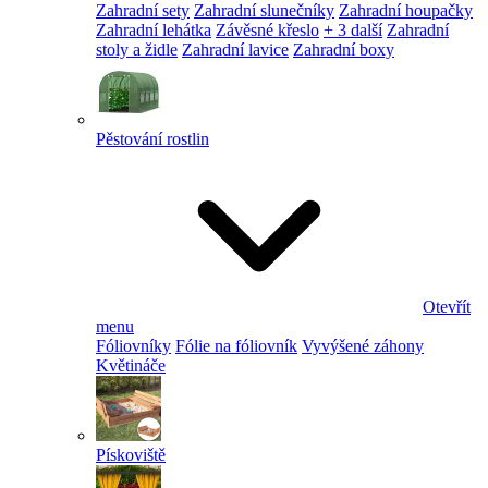
Zahradní sety
Zahradní slunečníky
Zahradní houpačky
Zahradní lehátka
Závěsné křeslo
+ 3 další
Zahradní
stoly a židle
Zahradní lavice
Zahradní boxy
Pěstování rostlin
Otevřít
menu
Fóliovníky
Fólie na fóliovník
Vyvýšené záhony
Květináče
Pískoviště