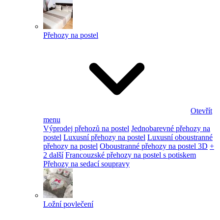
Přehozy na postel
Otevřít
menu
Výprodej přehozů na postel
Jednobarevné přehozy na
postel
Luxusní přehozy na postel
Luxusní oboustranné
přehozy na postel
Oboustranné přehozy na postel 3D
+
2 další
Francouzské přehozy na postel s potiskem
Přehozy na sedací soupravy
Ložní povlečení