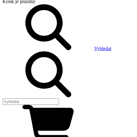
Košík
je prázdný
Vyhledat