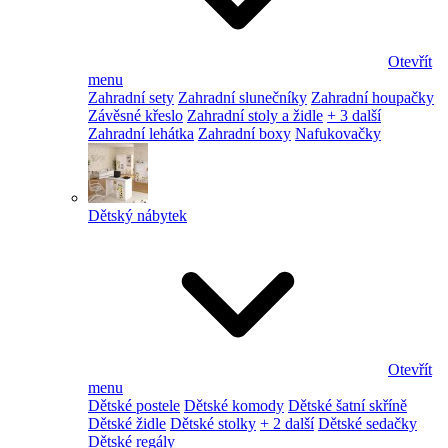
Otevřít
menu
Zahradní sety
Zahradní slunečníky
Zahradní houpačky
Závěsné křeslo
Zahradní stoly a židle
+ 3 další
Zahradní lehátka
Zahradní boxy
Nafukovačky
Dětský nábytek
Otevřít
menu
Dětské postele
Dětské komody
Dětské šatní skříně
Dětské židle
Dětské stolky
+ 2 další
Dětské sedačky
Dětské regály