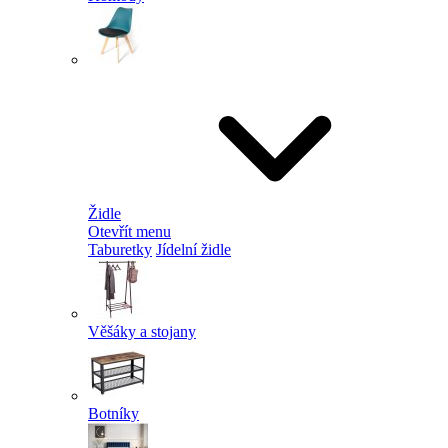
Židle
Otevřít menu
Taburetky
Jídelní židle
Věšáky a stojany
Botníky