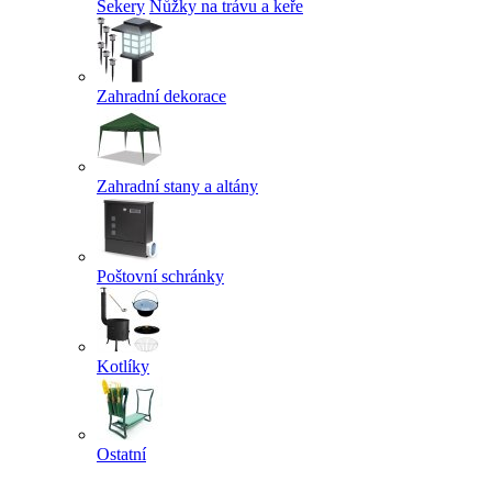
Sekery
Nůžky na trávu a keře
Zahradní dekorace
Zahradní stany a altány
Poštovní schránky
Kotlíky
Ostatní