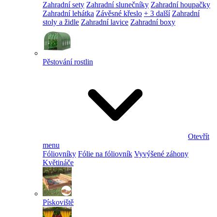
Zahradní sety
Zahradní slunečníky
Zahradní houpačky
Zahradní lehátka
Závěsné křeslo
+ 3 další
Zahradní
stoly a židle
Zahradní lavice
Zahradní boxy
Pěstování rostlin
Otevřít
menu
Fóliovníky
Fólie na fóliovník
Vyvýšené záhony
Květináče
Pískoviště