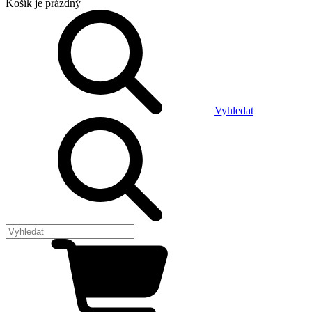
Košík
je prázdný
Vyhledat