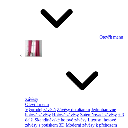
Otevřít menu
Závěsy
Otevřít menu
Výprodej závěsů
Závěsy do altánku
Jednobarevné
hotové závěsy
Hotové závěsy
Zatemňovací závěsy
+ 3
další
Skandinávské hotové závěsy
Luxusní hotové
závěsy s potiskem 3D
Moderní závěsy k přehozem