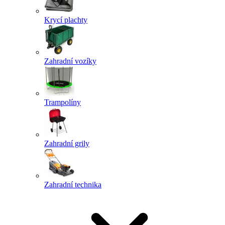
Krycí plachty
Zahradní vozíky
Trampolíny
Zahradní grily
Zahradní technika