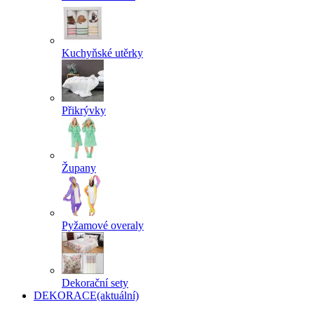
Kuchyňské utěrky
Přikrývky
Župany
Pyžamové overaly
Dekorační sety
DEKORACE
(aktuální)