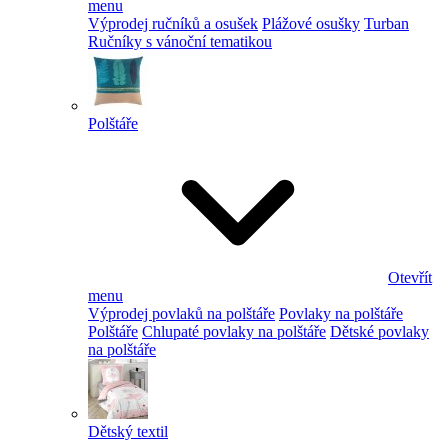
menu
Výprodej ručníků a osušek
Plážové osušky
Turban
Ručníky s vánoční tematikou
Polštáře
Otevřít
menu
Výprodej povlaků na polštáře
Povlaky na polštáře
Polštáře
Chlupaté povlaky na polštáře
Dětské povlaky
na polštáře
Dětský textil