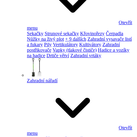
Otevřít
menu
Sekačky
Strunové sekačky
Křovinořezy
Čerpadla
Nůžky na živý plot
+ 9 dalších
Zahradní vysavače listí
a fukary
Pily
Vertikulátory
Kultivátory
Zahradní
postřikovače
Vapky (tlakové čističe)
Hadice a vozíky
na hadice
Drtiče větví
Zahradní vrtáky
Zahradní nářadí
Otevřít
menu