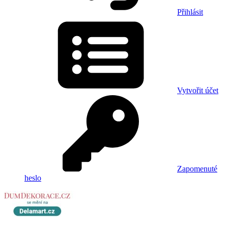
Přihlásit
Vytvořit účet
Zapomenuté
heslo