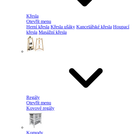
Křesla
Otevřít menu
Herní křesla
Křesla ušáky
Kancelářské křesla
Houpací
křesla
Masážní křesla
Regály
Otevřít menu
Kovové regály
Komody