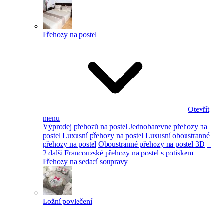
Přehozy na postel
Otevřít
menu
Výprodej přehozů na postel
Jednobarevné přehozy na
postel
Luxusní přehozy na postel
Luxusní oboustranné
přehozy na postel
Oboustranné přehozy na postel 3D
+
2 další
Francouzské přehozy na postel s potiskem
Přehozy na sedací soupravy
Ložní povlečení