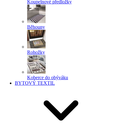
Koupelnové předložky
Běhouny
Rohožky
Koberce do obýváku
BYTOVÝ TEXTIL