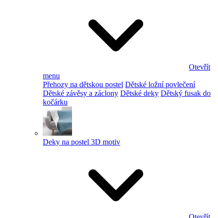
Otevřít
menu
Přehozy na dětskou postel
Dětské ložní povlečení
Dětské závěsy a záclony
Dětské deky
Dětský fusak do
kočárku
Deky na postel 3D motiv
Otevřít