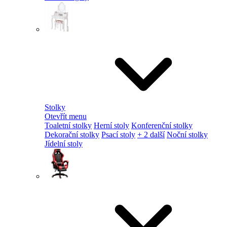
Stolky
Otevřít menu
Toaletní stolky
Herní stoly
Konferenční stolky
Dekorační stolky
Psací stoly
+ 2 další
Noční stolky
Jídelní stoly