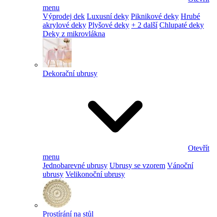
menu
Výprodej dek
Luxusní deky
Piknikové deky
Hrubé
akrylové deky
Plyšové deky
+ 2 další
Chlupaté deky
Deky z mikrovlákna
Dekorační ubrusy
Otevřít
menu
Jednobarevné ubrusy
Ubrusy se vzorem
Vánoční
ubrusy
Velikonoční ubrusy
Prostírání na stůl