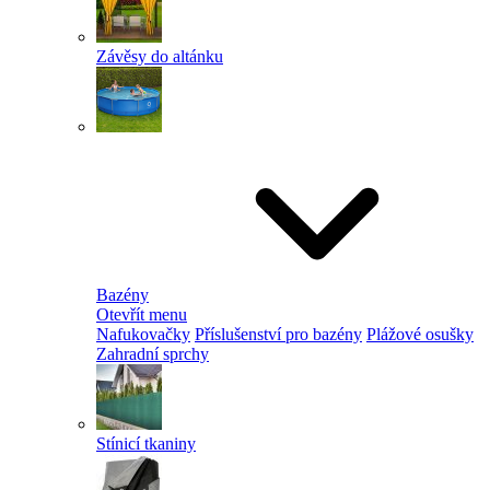
Závěsy do altánku
Bazény
Otevřít menu
Nafukovačky
Příslušenství pro bazény
Plážové osušky
Zahradní sprchy
Stínicí tkaniny