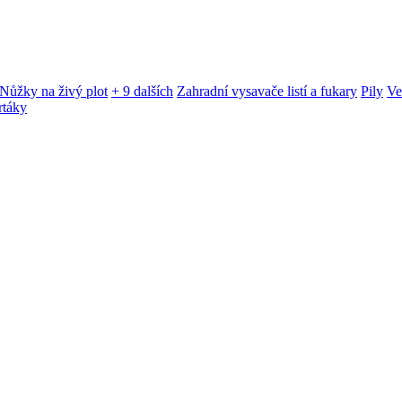
Nůžky na živý plot
+ 9 dalších
Zahradní vysavače listí a fukary
Pily
Ve
rtáky