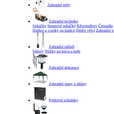
Zahradní grily
Zahradní technika
Sekačky
Strunové sekačky
Křovinořezy
Čerpadla
Hadice a vozíky na hadice
Drtiče větví
Zahradní v
Zahradní nářadí
Sekery
Nůžky na trávu a keře
Zahradní dekorace
Zahradní stany a altány
Poštovní schránky