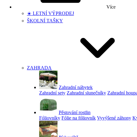
Více
☀️ LETNÍ VÝPRODEJ
ŠKOLNÍ TAŠKY
ZAHRADA
Zahradní nábytek
Zahradní sety
Zahradní slunečníky
Zahradní houp
Pěstování rostlin
Fóliovníky
Fólie na fóliovník
Vyvýšené záhony
Kv