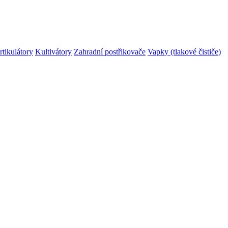
rtikulátory
Kultivátory
Zahradní postřikovače
Vapky (tlakové čističe)