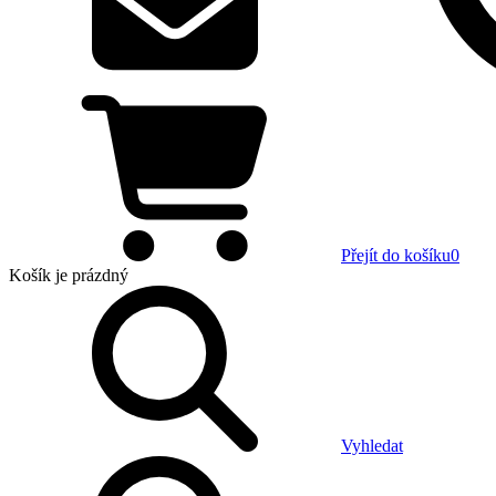
Přejít do košíku
0
Košík
je prázdný
Vyhledat