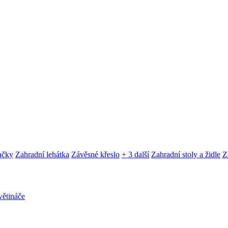
ačky
Zahradní lehátka
Závěsné křeslo
+ 3 další
Zahradní stoly a židle
Z
ětináče