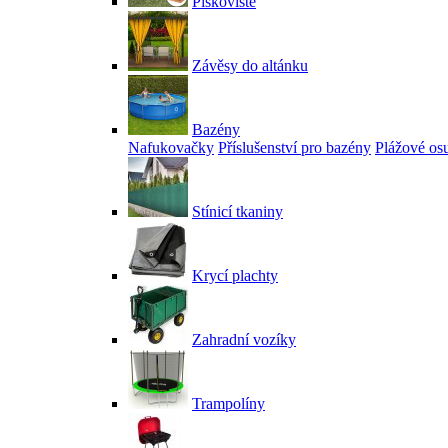
Pískoviště
Závěsy do altánku
Bazény
Nafukovačky
Příslušenství pro bazény
Plážové os
Stínicí tkaniny
Krycí plachty
Zahradní vozíky
Trampolíny