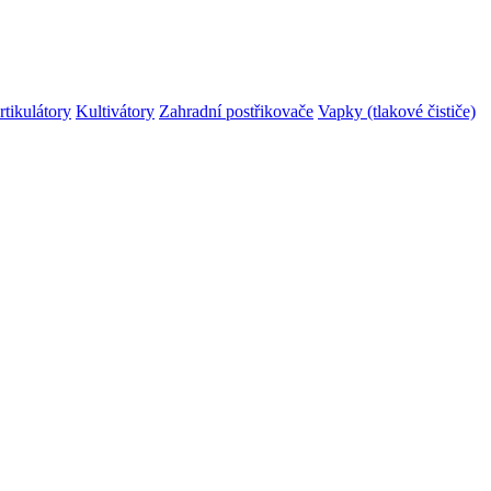
rtikulátory
Kultivátory
Zahradní postřikovače
Vapky (tlakové čističe)