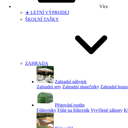
Více
☀️ LETNÍ VÝPRODEJ
ŠKOLNÍ TAŠKY
ZAHRADA
Zahradní nábytek
Zahradní sety
Zahradní slunečníky
Zahradní houp
Pěstování rostlin
Fóliovníky
Fólie na fóliovník
Vyvýšené záhony
Kv