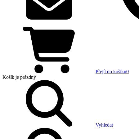
Přejít do košíku
0
Košík
je prázdný
Vyhledat