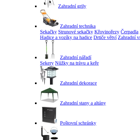
Zahradní grily
Zahradní technika
Sekačky
Strunové sekačky
Křovinořezy
Čerpadla
Hadice a vozíky na hadice
Drtiče větví
Zahradní v
Zahradní nářadí
Sekery
Nůžky na trávu a keře
Zahradní dekorace
Zahradní stany a altány
Poštovní schránky