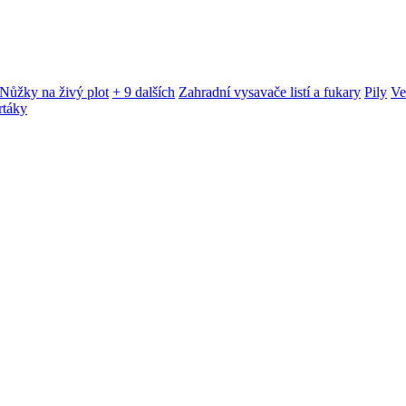
Nůžky na živý plot
+ 9 dalších
Zahradní vysavače listí a fukary
Pily
Ve
rtáky