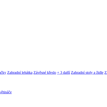
ačky
Zahradní lehátka
Závěsné křeslo
+ 3 další
Zahradní stoly a židle
Z
ětináče