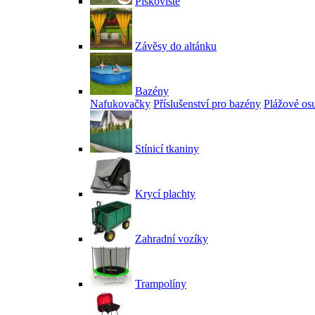
Pískoviště
Závěsy do altánku
Bazény
Nafukovačky
Příslušenství pro bazény
Plážové os
Stínicí tkaniny
Krycí plachty
Zahradní vozíky
Trampolíny