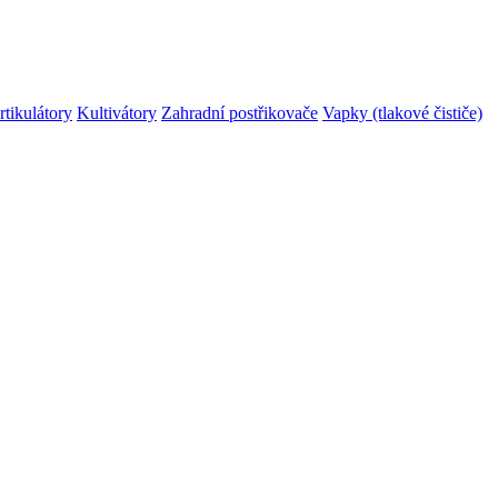
rtikulátory
Kultivátory
Zahradní postřikovače
Vapky (tlakové čističe)