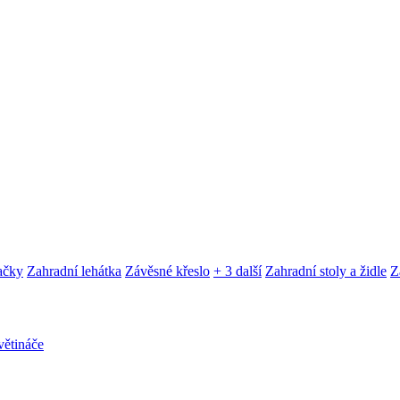
ačky
Zahradní lehátka
Závěsné křeslo
+ 3 další
Zahradní stoly a židle
Z
ětináče