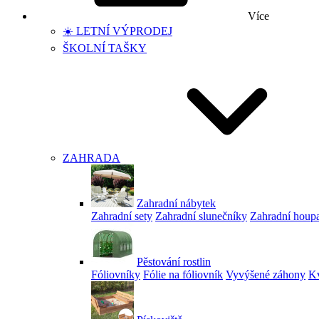
Více
☀️ LETNÍ VÝPRODEJ
ŠKOLNÍ TAŠKY
ZAHRADA
Zahradní nábytek
Zahradní sety
Zahradní slunečníky
Zahradní houp
Pěstování rostlin
Fóliovníky
Fólie na fóliovník
Vyvýšené záhony
Kv