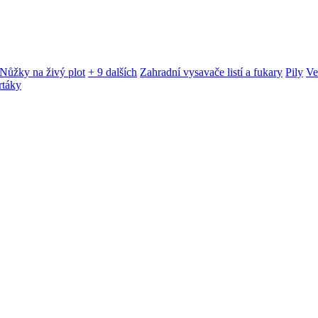
Nůžky na živý plot
+ 9 dalších
Zahradní vysavače listí a fukary
Pily
Ve
rtáky