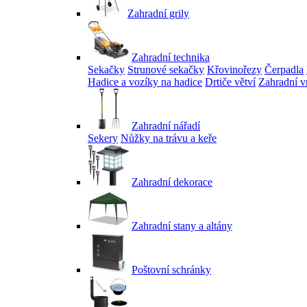
Zahradní grily
Zahradní technika
Sekačky
Strunové sekačky
Křovinořezy
Čerpadla
Hadice a vozíky na hadice
Drtiče větví
Zahradní v
Zahradní nářadí
Sekery
Nůžky na trávu a keře
Zahradní dekorace
Zahradní stany a altány
Poštovní schránky