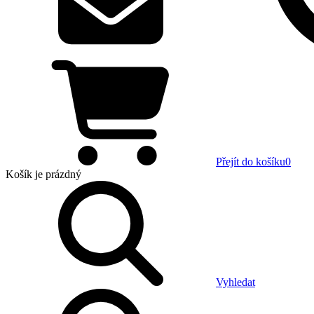
Přejít do košíku
0
Košík
je prázdný
Vyhledat