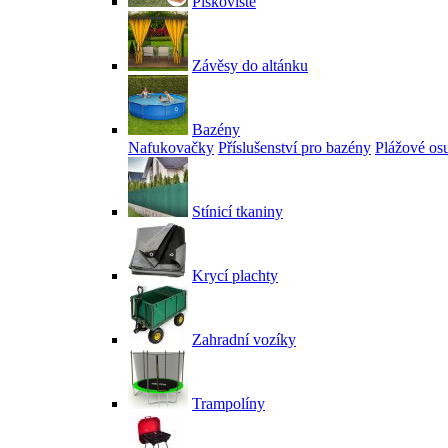
Pískoviště
Závěsy do altánku
Bazény
Nafukovačky
Příslušenství pro bazény
Plážové os
Stínicí tkaniny
Krycí plachty
Zahradní vozíky
Trampolíny