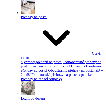
Přehozy na postel
Otevřít
menu
Výprodej přehozů na postel
Jednobarevné přehozy na
postel
Luxusní přehozy na postel
Luxusní oboustranné
přehozy na postel
Oboustranné přehozy na postel 3D
+
2 další
Francouzské přehozy na postel s potiskem
Přehozy na sedací soupravy
Ložní povlečení