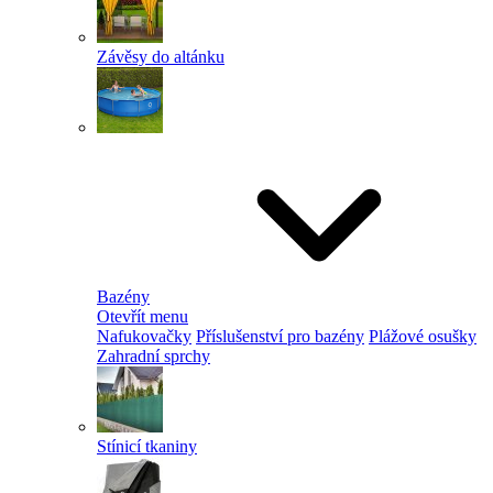
Závěsy do altánku
Bazény
Otevřít menu
Nafukovačky
Příslušenství pro bazény
Plážové osušky
Zahradní sprchy
Stínicí tkaniny