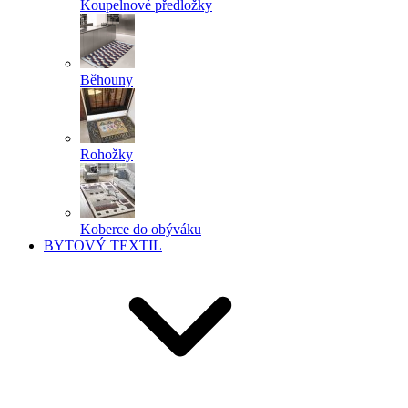
Koupelnové předložky
Běhouny
Rohožky
Koberce do obýváku
BYTOVÝ TEXTIL