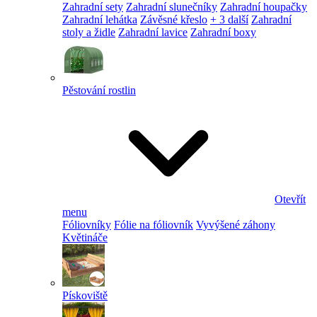
Zahradní sety
Zahradní slunečníky
Zahradní houpačky
Zahradní lehátka
Závěsné křeslo
+ 3 další
Zahradní
stoly a židle
Zahradní lavice
Zahradní boxy
Pěstování rostlin
Otevřít
menu
Fóliovníky
Fólie na fóliovník
Vyvýšené záhony
Květináče
Pískoviště