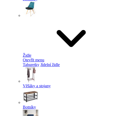
Židle
Otevřít menu
Taburetky
Jídelní židle
Věšáky a stojany
Botníky