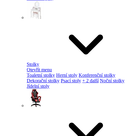
Stolky
Otevřít menu
Toaletní stolky
Herní stoly
Konferenční stolky
Dekorační stolky
Psací stoly
+ 2 další
Noční stolky
Jídelní stoly