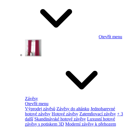
Otevřít menu
Závěsy
Otevřít menu
Výprodej závěsů
Závěsy do altánku
Jednobarevné
hotové závěsy
Hotové závěsy
Zatemňovací závěsy
+ 3
další
Skandinávské hotové závěsy
Luxusní hotové
závěsy s potiskem 3D
Moderní závěsy k přehozem