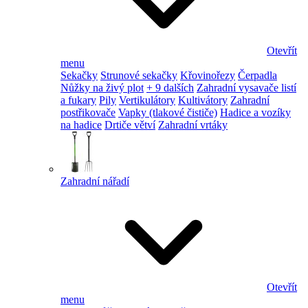
Otevřít
menu
Sekačky
Strunové sekačky
Křovinořezy
Čerpadla
Nůžky na živý plot
+ 9 dalších
Zahradní vysavače listí
a fukary
Pily
Vertikulátory
Kultivátory
Zahradní
postřikovače
Vapky (tlakové čističe)
Hadice a vozíky
na hadice
Drtiče větví
Zahradní vrtáky
Zahradní nářadí
Otevřít
menu