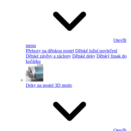
Otevřít
menu
Přehozy na dětskou postel
Dětské ložní povlečení
Dětské závěsy a záclony
Dětské deky
Dětský fusak do
kočárku
Deky na postel 3D motiv
Otevřít