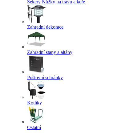
Sekery
Nůžky na trávu a keře
Zahradní dekorace
Zahradní stany a altány
Poštovní schránky
Kotlíky
Ostatní