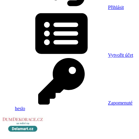
Přihlásit
Vytvořit účet
Zapomenuté
heslo