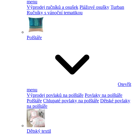
menu
Výprodej ručníků a osušek
Plážové osušky
Turban
Ručníky s vánoční tematikou
Polštáře
Otevřít
menu
Výprodej povlaků na polštáře
Povlaky na polštáře
Polštáře
Chlupaté povlaky na polštáře
Dětské povlaky
na polštáře
Dětský textil