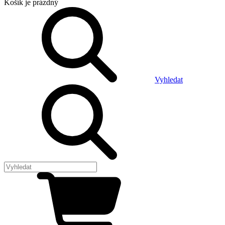
Košík
je prázdný
Vyhledat