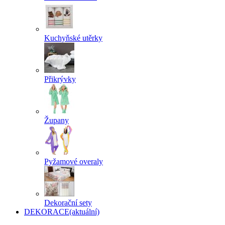
Kuchyňské utěrky
Přikrývky
Župany
Pyžamové overaly
Dekorační sety
DEKORACE
(aktuální)