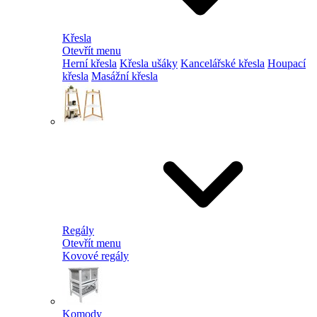
Křesla
Otevřít menu
Herní křesla
Křesla ušáky
Kancelářské křesla
Houpací
křesla
Masážní křesla
Regály
Otevřít menu
Kovové regály
Komody