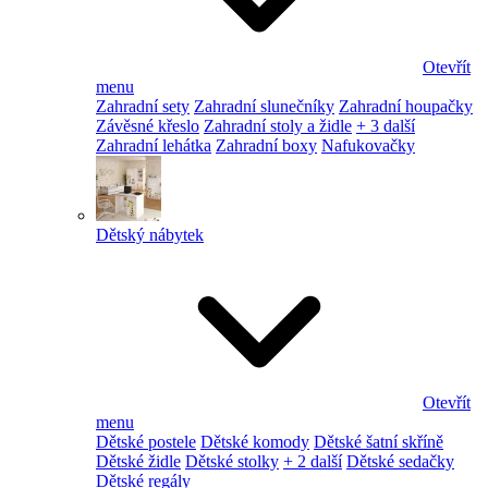
Otevřít
menu
Zahradní sety
Zahradní slunečníky
Zahradní houpačky
Závěsné křeslo
Zahradní stoly a židle
+ 3 další
Zahradní lehátka
Zahradní boxy
Nafukovačky
Dětský nábytek
Otevřít
menu
Dětské postele
Dětské komody
Dětské šatní skříně
Dětské židle
Dětské stolky
+ 2 další
Dětské sedačky
Dětské regály