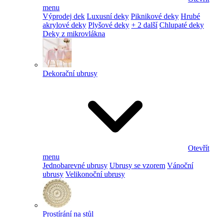
menu
Výprodej dek
Luxusní deky
Piknikové deky
Hrubé
akrylové deky
Plyšové deky
+ 2 další
Chlupaté deky
Deky z mikrovlákna
Dekorační ubrusy
Otevřít
menu
Jednobarevné ubrusy
Ubrusy se vzorem
Vánoční
ubrusy
Velikonoční ubrusy
Prostírání na stůl