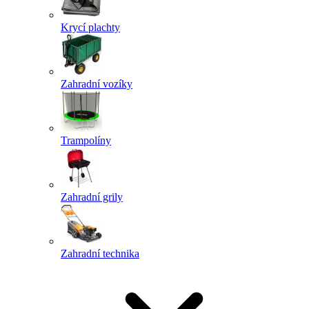
Krycí plachty
Zahradní vozíky
Trampolíny
Zahradní grily
Zahradní technika