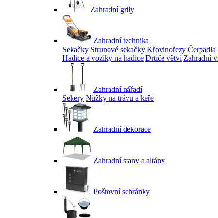
Zahradní grily
Zahradní technika
Sekačky
Strunové sekačky
Křovinořezy
Čerpadla
Hadice a vozíky na hadice
Drtiče větví
Zahradní v
Zahradní nářadí
Sekery
Nůžky na trávu a keře
Zahradní dekorace
Zahradní stany a altány
Poštovní schránky