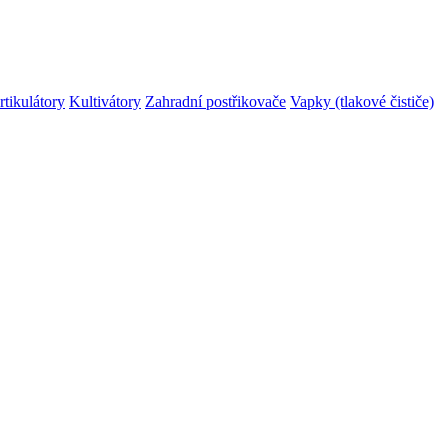
rtikulátory
Kultivátory
Zahradní postřikovače
Vapky (tlakové čističe)