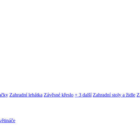
ačky
Zahradní lehátka
Závěsné křeslo
+ 3 další
Zahradní stoly a židle
Z
ětináče