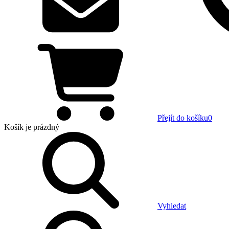
Přejít do košíku
0
Košík
je prázdný
Vyhledat