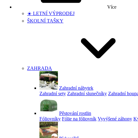
Více
☀️ LETNÍ VÝPRODEJ
ŠKOLNÍ TAŠKY
ZAHRADA
Zahradní nábytek
Zahradní sety
Zahradní slunečníky
Zahradní houp
Pěstování rostlin
Fóliovníky
Fólie na fóliovník
Vyvýšené záhony
Kv