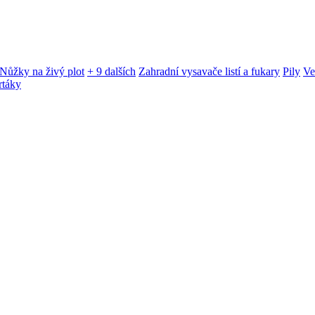
Nůžky na živý plot
+ 9 dalších
Zahradní vysavače listí a fukary
Pily
Ve
rtáky