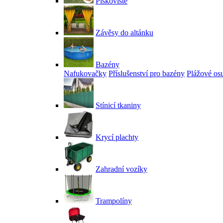
Pískoviště
Závěsy do altánku
Bazény
Nafukovačky
Příslušenství pro bazény
Plážové os
Stínicí tkaniny
Krycí plachty
Zahradní vozíky
Trampolíny