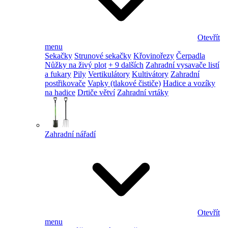
Otevřít
menu
Sekačky
Strunové sekačky
Křovinořezy
Čerpadla
Nůžky na živý plot
+ 9 dalších
Zahradní vysavače listí
a fukary
Pily
Vertikulátory
Kultivátory
Zahradní
postřikovače
Vapky (tlakové čističe)
Hadice a vozíky
na hadice
Drtiče větví
Zahradní vrtáky
Zahradní nářadí
Otevřít
menu