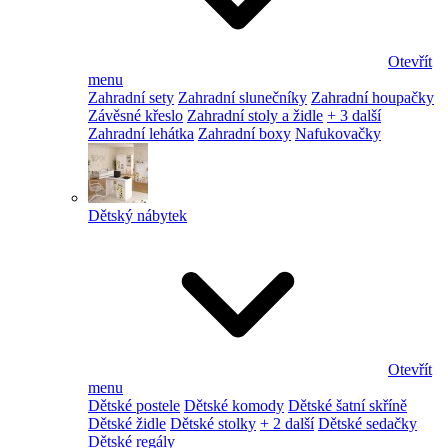
Otevřít
menu
Zahradní sety
Zahradní slunečníky
Zahradní houpačky
Závěsné křeslo
Zahradní stoly a židle
+ 3 další
Zahradní lehátka
Zahradní boxy
Nafukovačky
Dětský nábytek
Otevřít
menu
Dětské postele
Dětské komody
Dětské šatní skříně
Dětské židle
Dětské stolky
+ 2 další
Dětské sedačky
Dětské regály