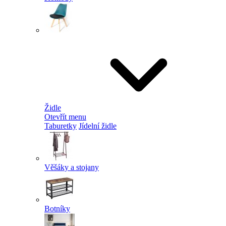
Židle
Otevřít menu
Taburetky
Jídelní židle
Věšáky a stojany
Botníky