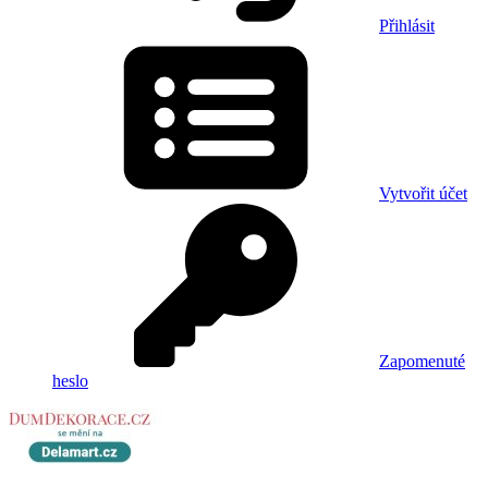
Přihlásit
Vytvořit účet
Zapomenuté
heslo