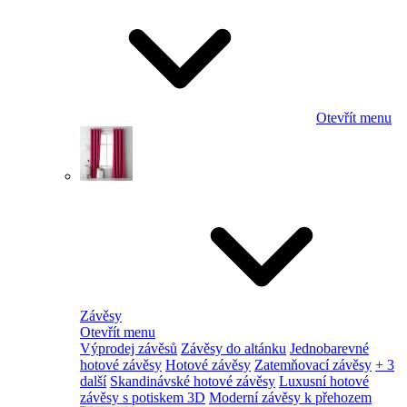
Otevřít menu
Závěsy
Otevřít menu
Výprodej závěsů
Závěsy do altánku
Jednobarevné
hotové závěsy
Hotové závěsy
Zatemňovací závěsy
+ 3
další
Skandinávské hotové závěsy
Luxusní hotové
závěsy s potiskem 3D
Moderní závěsy k přehozem