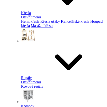
Křesla
Otevřít menu
Herní křesla
Křesla ušáky
Kancelářské křesla
Houpací
křesla
Masážní křesla
Regály
Otevřít menu
Kovové regály
Komody