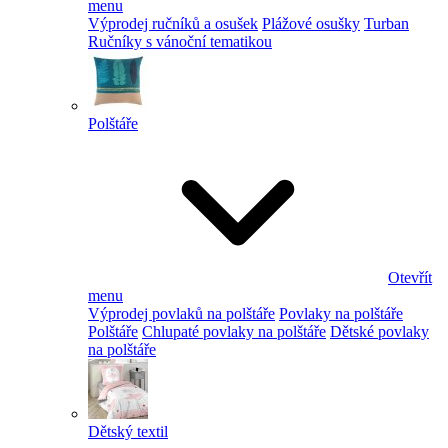
menu
Výprodej ručníků a osušek
Plážové osušky
Turban
Ručníky s vánoční tematikou
Polštáře
Otevřít
menu
Výprodej povlaků na polštáře
Povlaky na polštáře
Polštáře
Chlupaté povlaky na polštáře
Dětské povlaky
na polštáře
Dětský textil