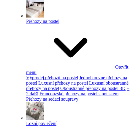
Přehozy na postel
Otevřít
menu
Výprodej přehozů na postel
Jednobarevné přehozy na
postel
Luxusní přehozy na postel
Luxusní oboustranné
přehozy na postel
Oboustranné přehozy na postel 3D
+
2 další
Francouzské přehozy na postel s potiskem
Přehozy na sedací soupravy
Ložní povlečení