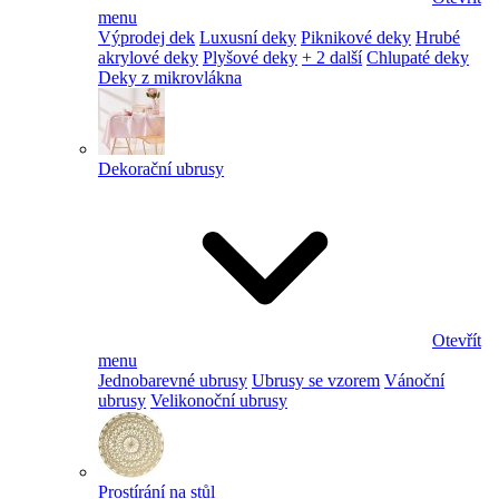
menu
Výprodej dek
Luxusní deky
Piknikové deky
Hrubé
akrylové deky
Plyšové deky
+ 2 další
Chlupaté deky
Deky z mikrovlákna
Dekorační ubrusy
Otevřít
menu
Jednobarevné ubrusy
Ubrusy se vzorem
Vánoční
ubrusy
Velikonoční ubrusy
Prostírání na stůl