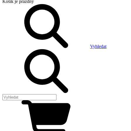
Košík
je prázdný
Vyhledat