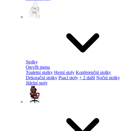
Stolky
Otevřít menu
Toaletní stolky
Herní stoly
Konferenční stolky
Dekorační stolky
Psací stoly
+ 2 další
Noční stolky
Jídelní stoly