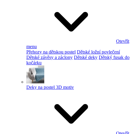
Otevřít
menu
Přehozy na dětskou postel
Dětské ložní povlečení
Dětské závěsy a záclony
Dětské deky
Dětský fusak do
kočárku
Deky na postel 3D motiv
Otevřít