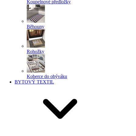
Koupelnové předložky
Běhouny
Rohožky
Koberce do obýváku
BYTOVÝ TEXTIL