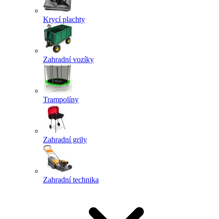
Krycí plachty
Zahradní vozíky
Trampolíny
Zahradní grily
Zahradní technika