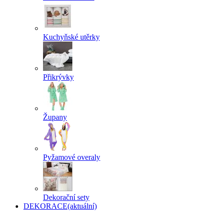
Kuchyňské utěrky
Přikrývky
Župany
Pyžamové overaly
Dekorační sety
DEKORACE
(aktuální)