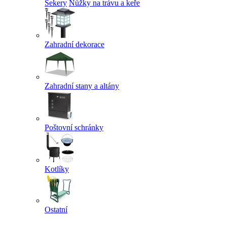
Sekery
Nůžky na trávu a keře
Zahradní dekorace
Zahradní stany a altány
Poštovní schránky
Kotlíky
Ostatní