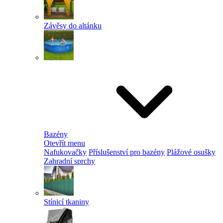
Závěsy do altánku
Bazény
Otevřít menu
Nafukovačky
Příslušenství pro bazény
Plážové osušky
Zahradní sprchy
Stínicí tkaniny