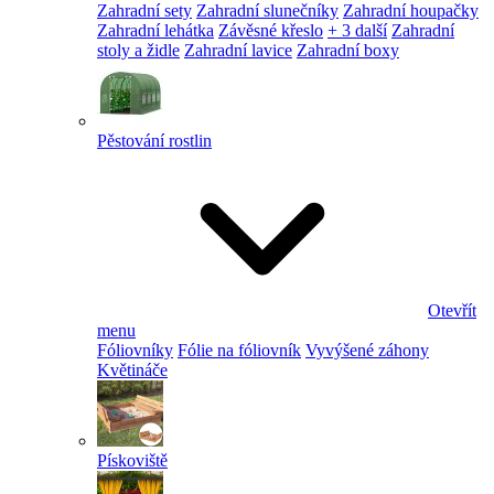
Zahradní sety
Zahradní slunečníky
Zahradní houpačky
Zahradní lehátka
Závěsné křeslo
+ 3 další
Zahradní
stoly a židle
Zahradní lavice
Zahradní boxy
Pěstování rostlin
Otevřít
menu
Fóliovníky
Fólie na fóliovník
Vyvýšené záhony
Květináče
Pískoviště