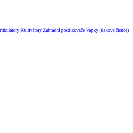
rtikulátory
Kultivátory
Zahradní postřikovače
Vapky (tlakové čističe)