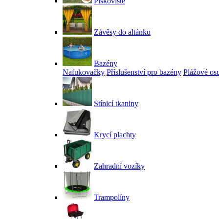
Pískoviště
Závěsy do altánku
Bazény
Nafukovačky
Příslušenství pro bazény
Plážové os
Stínicí tkaniny
Krycí plachty
Zahradní vozíky
Trampolíny