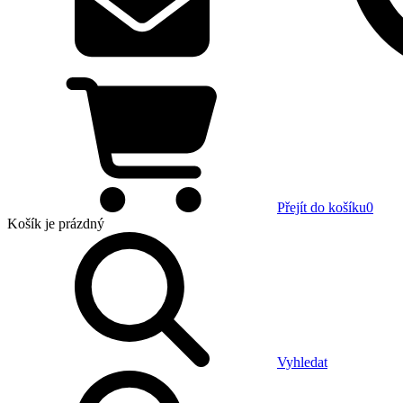
Přejít do košíku
0
Košík
je prázdný
Vyhledat