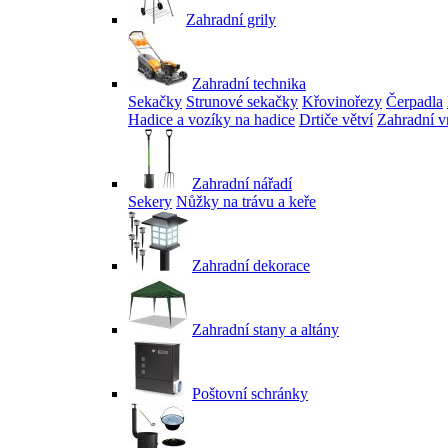
Zahradní grily
Zahradní technika
Sekačky
Strunové sekačky
Křovinořezy
Čerpadla
Hadice a vozíky na hadice
Drtiče větví
Zahradní v
Zahradní nářadí
Sekery
Nůžky na trávu a keře
Zahradní dekorace
Zahradní stany a altány
Poštovní schránky