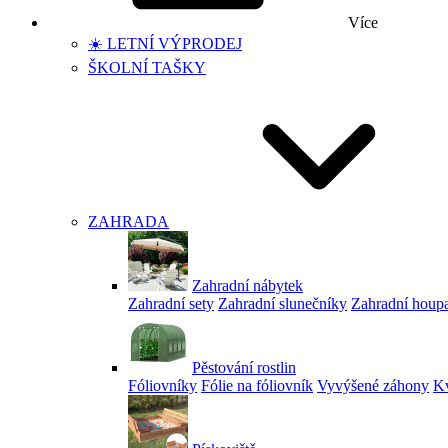
Více
☀️ LETNÍ VÝPRODEJ
ŠKOLNÍ TAŠKY
ZAHRADA
Zahradní nábytek
Zahradní sety
Zahradní slunečníky
Zahradní houp
Pěstování rostlin
Fóliovníky
Fólie na fóliovník
Vyvýšené záhony
Kv