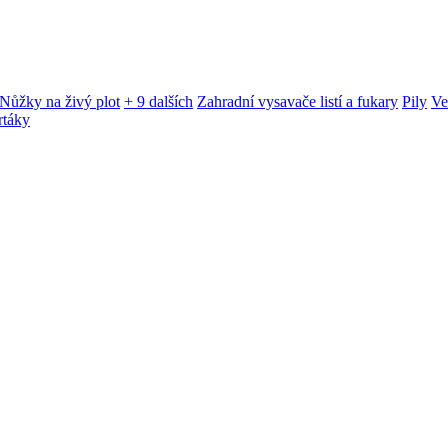
Nůžky na živý plot
+ 9 dalších
Zahradní vysavače listí a fukary
Pily
Ve
rtáky