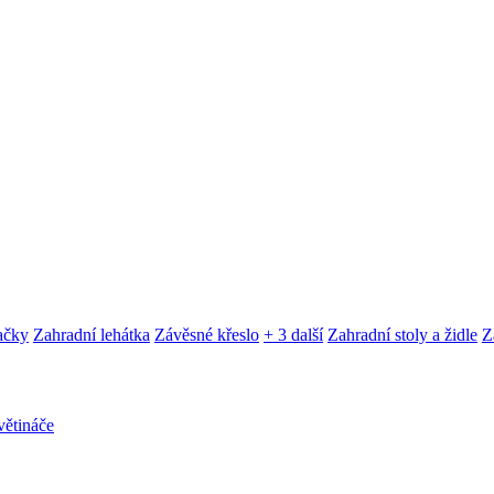
ačky
Zahradní lehátka
Závěsné křeslo
+ 3 další
Zahradní stoly a židle
Z
ětináče