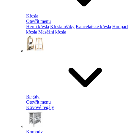
Křesla
Otevřít menu
Herní křesla
Křesla ušáky
Kancelářské křesla
Houpací
křesla
Masážní křesla
Regály
Otevřít menu
Kovové regály
Komody