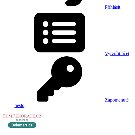
Přihlásit
Vytvořit účet
Zapomenuté
heslo