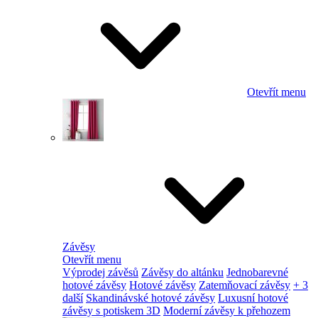
Otevřít menu
Závěsy
Otevřít menu
Výprodej závěsů
Závěsy do altánku
Jednobarevné
hotové závěsy
Hotové závěsy
Zatemňovací závěsy
+ 3
další
Skandinávské hotové závěsy
Luxusní hotové
závěsy s potiskem 3D
Moderní závěsy k přehozem