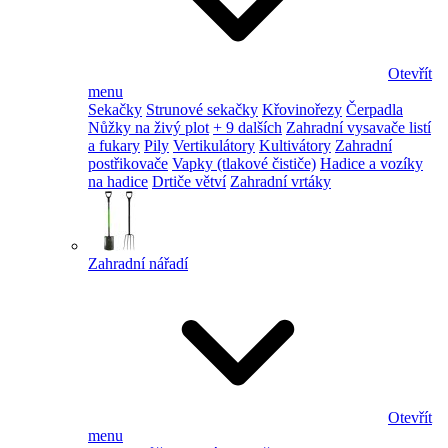
Otevřít
menu
Sekačky
Strunové sekačky
Křovinořezy
Čerpadla
Nůžky na živý plot
+ 9 dalších
Zahradní vysavače listí
a fukary
Pily
Vertikulátory
Kultivátory
Zahradní
postřikovače
Vapky (tlakové čističe)
Hadice a vozíky
na hadice
Drtiče větví
Zahradní vrtáky
Zahradní nářadí
Otevřít
menu