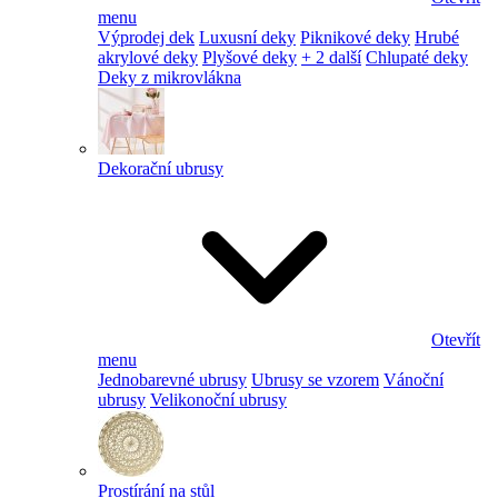
menu
Výprodej dek
Luxusní deky
Piknikové deky
Hrubé
akrylové deky
Plyšové deky
+ 2 další
Chlupaté deky
Deky z mikrovlákna
Dekorační ubrusy
Otevřít
menu
Jednobarevné ubrusy
Ubrusy se vzorem
Vánoční
ubrusy
Velikonoční ubrusy
Prostírání na stůl