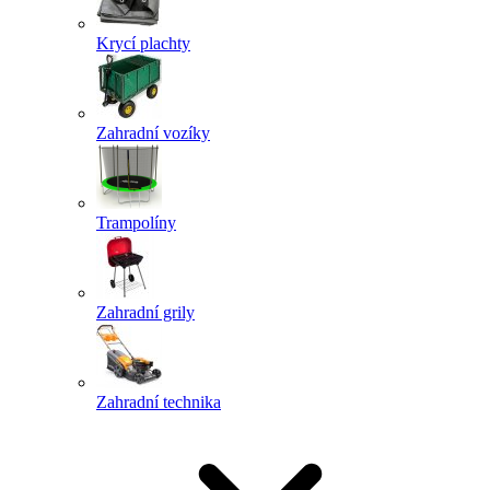
Krycí plachty
Zahradní vozíky
Trampolíny
Zahradní grily
Zahradní technika