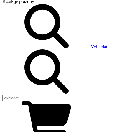
Košík
je prázdný
Vyhledat