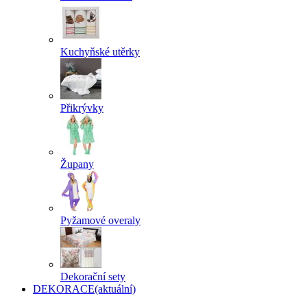
Kuchyňské utěrky
Přikrývky
Župany
Pyžamové overaly
Dekorační sety
DEKORACE
(aktuální)