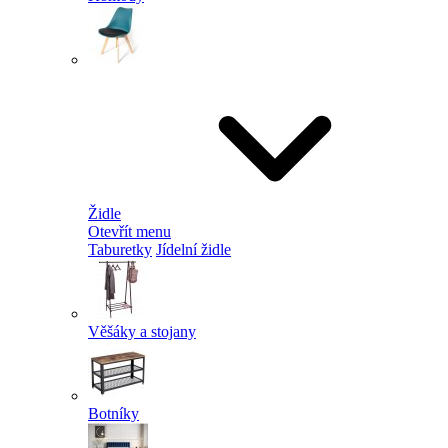
Židle
Otevřít menu
Taburetky
Jídelní židle
Věšáky a stojany
Botníky