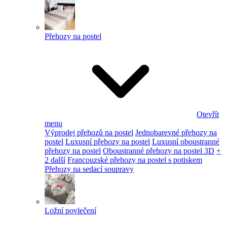
Přehozy na postel
Otevřít
menu
Výprodej přehozů na postel
Jednobarevné přehozy na
postel
Luxusní přehozy na postel
Luxusní oboustranné
přehozy na postel
Oboustranné přehozy na postel 3D
+
2 další
Francouzské přehozy na postel s potiskem
Přehozy na sedací soupravy
Ložní povlečení