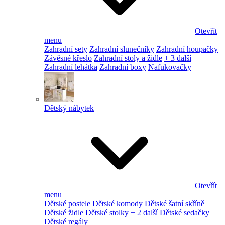
Otevřít
menu
Zahradní sety
Zahradní slunečníky
Zahradní houpačky
Závěsné křeslo
Zahradní stoly a židle
+ 3 další
Zahradní lehátka
Zahradní boxy
Nafukovačky
Dětský nábytek
Otevřít
menu
Dětské postele
Dětské komody
Dětské šatní skříně
Dětské židle
Dětské stolky
+ 2 další
Dětské sedačky
Dětské regály