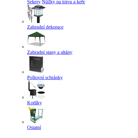
Sekery
Nůžky na trávu a keře
Zahradní dekorace
Zahradní stany a altány
Poštovní schránky
Kotlíky
Ostatní