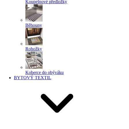
Koupelnové předložky
Běhouny
Rohožky
Koberce do obýváku
BYTOVÝ TEXTIL