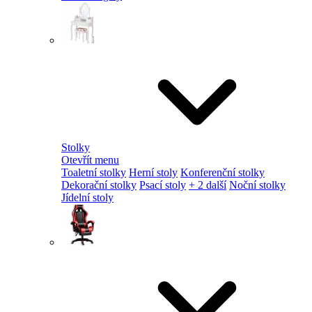
Stolky
Otevřít menu
Toaletní stolky
Herní stoly
Konferenční stolky
Dekorační stolky
Psací stoly
+ 2 další
Noční stolky
Jídelní stoly