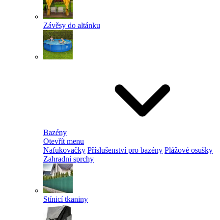
Závěsy do altánku
Bazény
Otevřít menu
Nafukovačky
Příslušenství pro bazény
Plážové osušky
Zahradní sprchy
Stínicí tkaniny