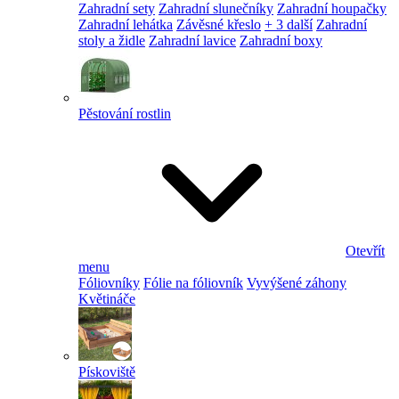
Zahradní sety
Zahradní slunečníky
Zahradní houpačky
Zahradní lehátka
Závěsné křeslo
+ 3 další
Zahradní
stoly a židle
Zahradní lavice
Zahradní boxy
Pěstování rostlin
Otevřít
menu
Fóliovníky
Fólie na fóliovník
Vyvýšené záhony
Květináče
Pískoviště