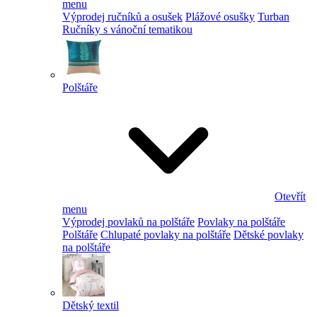
menu
Výprodej ručníků a osušek
Plážové osušky
Turban
Ručníky s vánoční tematikou
Polštáře
Otevřít
menu
Výprodej povlaků na polštáře
Povlaky na polštáře
Polštáře
Chlupaté povlaky na polštáře
Dětské povlaky
na polštáře
Dětský textil