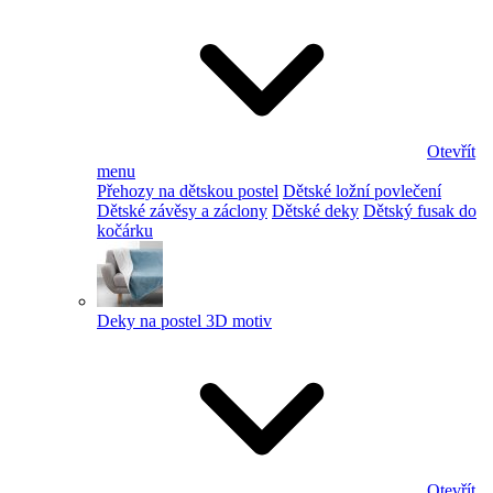
Otevřít
menu
Přehozy na dětskou postel
Dětské ložní povlečení
Dětské závěsy a záclony
Dětské deky
Dětský fusak do
kočárku
Deky na postel 3D motiv
Otevřít