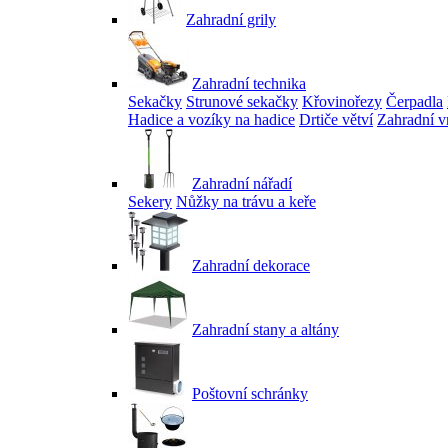
Zahradní grily
Zahradní technika
Sekačky
Strunové sekačky
Křovinořezy
Čerpadla
Hadice a vozíky na hadice
Drtiče větví
Zahradní v
Zahradní nářadí
Sekery
Nůžky na trávu a keře
Zahradní dekorace
Zahradní stany a altány
Poštovní schránky