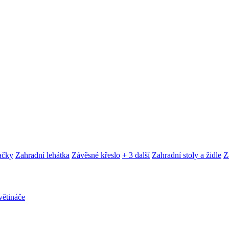
ačky
Zahradní lehátka
Závěsné křeslo
+ 3 další
Zahradní stoly a židle
Z
ětináče