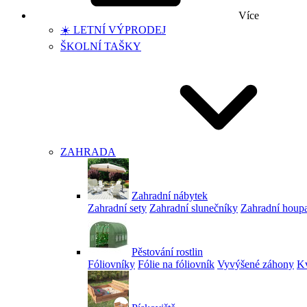
Více
☀️ LETNÍ VÝPRODEJ
ŠKOLNÍ TAŠKY
ZAHRADA
Zahradní nábytek
Zahradní sety
Zahradní slunečníky
Zahradní houp
Pěstování rostlin
Fóliovníky
Fólie na fóliovník
Vyvýšené záhony
Kv