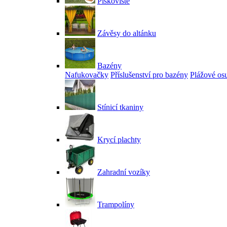
Pískoviště
Závěsy do altánku
Bazény
Nafukovačky
Příslušenství pro bazény
Plážové os
Stínicí tkaniny
Krycí plachty
Zahradní vozíky
Trampolíny