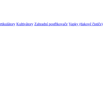
rtikulátory
Kultivátory
Zahradní postřikovače
Vapky (tlakové čističe)