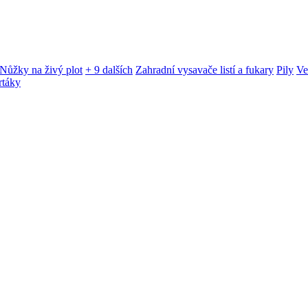
Nůžky na živý plot
+ 9 dalších
Zahradní vysavače listí a fukary
Pily
Ve
rtáky