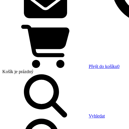
Přejít do košíku
0
Košík
je prázdný
Vyhledat