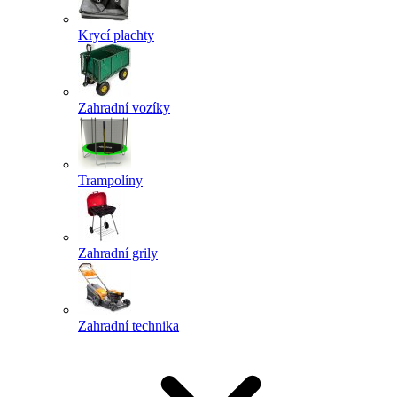
Krycí plachty
Zahradní vozíky
Trampolíny
Zahradní grily
Zahradní technika