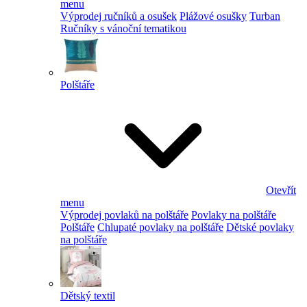
menu
Výprodej ručníků a osušek
Plážové osušky
Turban
Ručníky s vánoční tematikou
Polštáře
Otevřít
menu
Výprodej povlaků na polštáře
Povlaky na polštáře
Polštáře
Chlupaté povlaky na polštáře
Dětské povlaky
na polštáře
Dětský textil