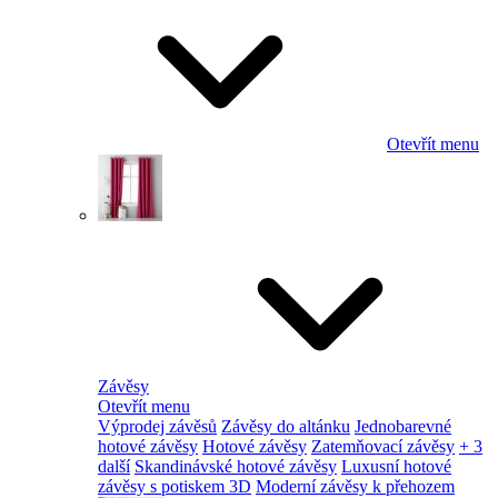
Otevřít menu
Závěsy
Otevřít menu
Výprodej závěsů
Závěsy do altánku
Jednobarevné
hotové závěsy
Hotové závěsy
Zatemňovací závěsy
+ 3
další
Skandinávské hotové závěsy
Luxusní hotové
závěsy s potiskem 3D
Moderní závěsy k přehozem