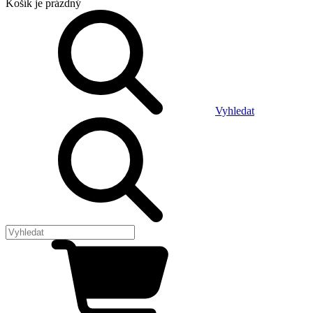
Košík
je prázdný
Vyhledat