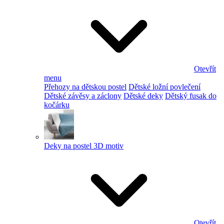
Otevřít
menu
Přehozy na dětskou postel
Dětské ložní povlečení
Dětské závěsy a záclony
Dětské deky
Dětský fusak do
kočárku
Deky na postel 3D motiv
Otevřít