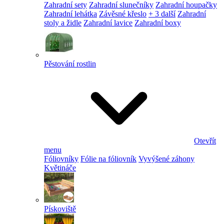
Zahradní sety
Zahradní slunečníky
Zahradní houpačky
Zahradní lehátka
Závěsné křeslo
+ 3 další
Zahradní
stoly a židle
Zahradní lavice
Zahradní boxy
Pěstování rostlin
Otevřít
menu
Fóliovníky
Fólie na fóliovník
Vyvýšené záhony
Květináče
Pískoviště