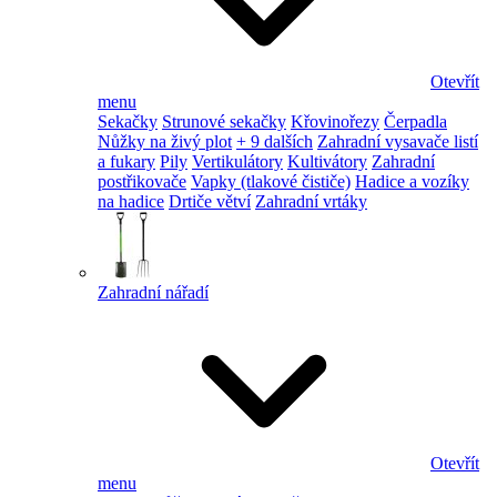
Otevřít
menu
Sekačky
Strunové sekačky
Křovinořezy
Čerpadla
Nůžky na živý plot
+ 9 dalších
Zahradní vysavače listí
a fukary
Pily
Vertikulátory
Kultivátory
Zahradní
postřikovače
Vapky (tlakové čističe)
Hadice a vozíky
na hadice
Drtiče větví
Zahradní vrtáky
Zahradní nářadí
Otevřít
menu