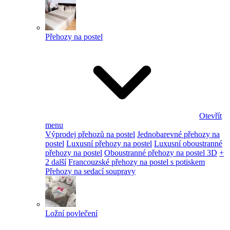
Přehozy na postel
Otevřít
menu
Výprodej přehozů na postel
Jednobarevné přehozy na
postel
Luxusní přehozy na postel
Luxusní oboustranné
přehozy na postel
Oboustranné přehozy na postel 3D
+
2 další
Francouzské přehozy na postel s potiskem
Přehozy na sedací soupravy
Ložní povlečení