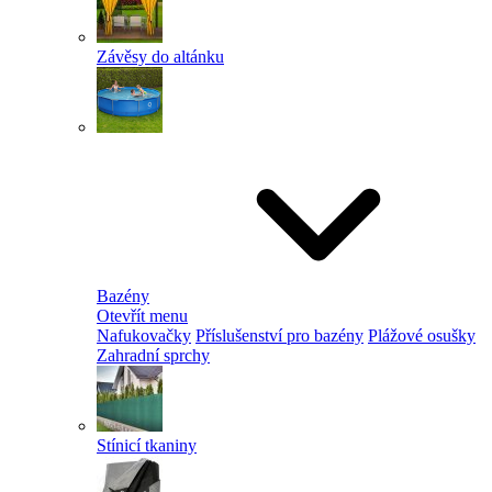
Závěsy do altánku
Bazény
Otevřít menu
Nafukovačky
Příslušenství pro bazény
Plážové osušky
Zahradní sprchy
Stínicí tkaniny