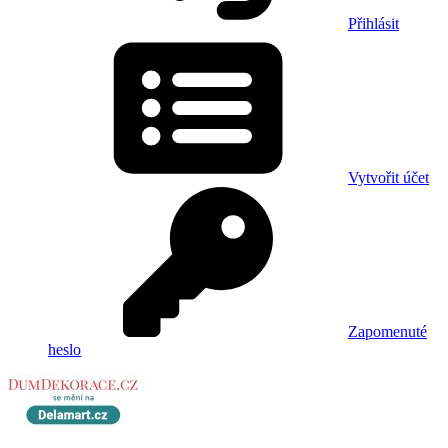
Přihlásit
Vytvořit účet
Zapomenuté
heslo