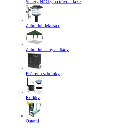
Sekery
Nůžky na trávu a keře
Zahradní dekorace
Zahradní stany a altány
Poštovní schránky
Kotlíky
Ostatní