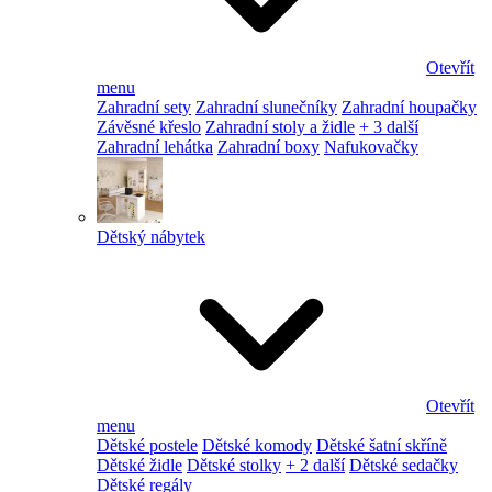
Otevřít
menu
Zahradní sety
Zahradní slunečníky
Zahradní houpačky
Závěsné křeslo
Zahradní stoly a židle
+ 3 další
Zahradní lehátka
Zahradní boxy
Nafukovačky
Dětský nábytek
Otevřít
menu
Dětské postele
Dětské komody
Dětské šatní skříně
Dětské židle
Dětské stolky
+ 2 další
Dětské sedačky
Dětské regály