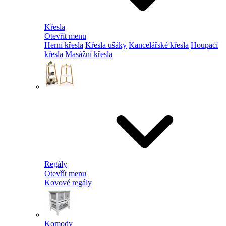
Křesla
Otevřít menu
Herní křesla
Křesla ušáky
Kancelářské křesla
Houpací
křesla
Masážní křesla
Regály
Otevřít menu
Kovové regály
Komody