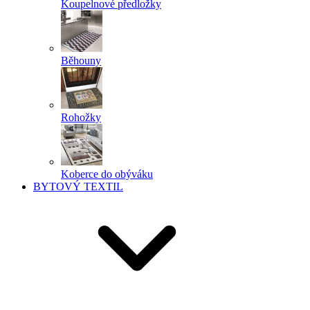
Koupelnové předložky
Běhouny
Rohožky
Koberce do obýváku
BYTOVÝ TEXTIL