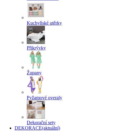
Kuchyňské utěrky
Přikrývky
Župany
Pyžamové overaly
Dekorační sety
DEKORACE
(aktuální)