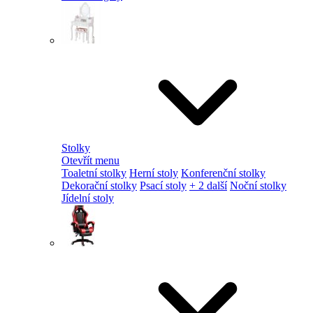
Stolky
Otevřít menu
Toaletní stolky
Herní stoly
Konferenční stolky
Dekorační stolky
Psací stoly
+ 2 další
Noční stolky
Jídelní stoly