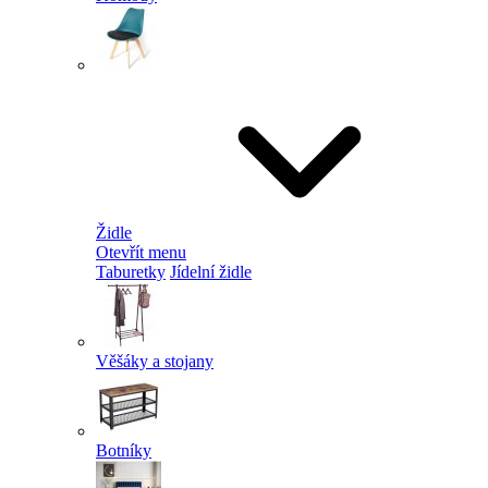
Židle
Otevřít menu
Taburetky
Jídelní židle
Věšáky a stojany
Botníky