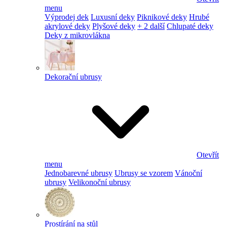
menu
Výprodej dek
Luxusní deky
Piknikové deky
Hrubé
akrylové deky
Plyšové deky
+ 2 další
Chlupaté deky
Deky z mikrovlákna
Dekorační ubrusy
Otevřít
menu
Jednobarevné ubrusy
Ubrusy se vzorem
Vánoční
ubrusy
Velikonoční ubrusy
Prostírání na stůl