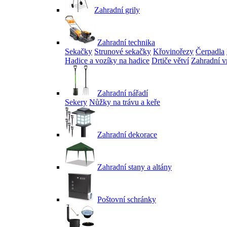
Zahradní grily
Zahradní technika
Sekačky
Strunové sekačky
Křovinořezy
Čerpadla
Hadice a vozíky na hadice
Drtiče větví
Zahradní v
Zahradní nářadí
Sekery
Nůžky na trávu a keře
Zahradní dekorace
Zahradní stany a altány
Poštovní schránky