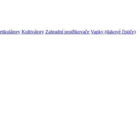
rtikulátory
Kultivátory
Zahradní postřikovače
Vapky (tlakové čističe)