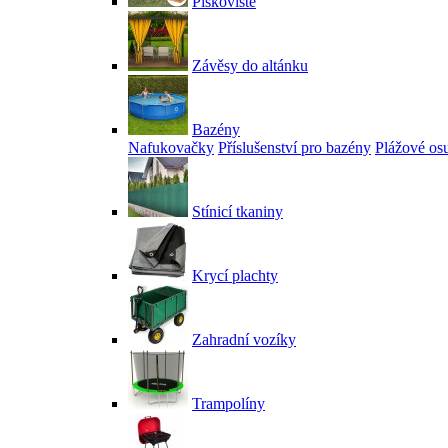
Pískoviště
Závěsy do altánku
Bazény
Nafukovačky
Příslušenství pro bazény
Plážové os
Stínicí tkaniny
Krycí plachty
Zahradní vozíky
Trampolíny