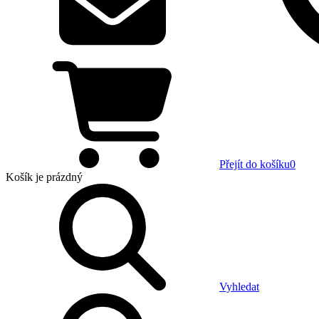
Přejít do košíku
0
Košík
je prázdný
Vyhledat