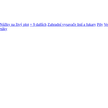
Nůžky na živý plot
+ 9 dalších
Zahradní vysavače listí a fukary
Pily
Ve
rtáky