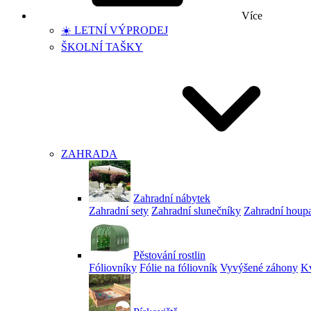
Více
☀️ LETNÍ VÝPRODEJ
ŠKOLNÍ TAŠKY
ZAHRADA
Zahradní nábytek
Zahradní sety
Zahradní slunečníky
Zahradní houp
Pěstování rostlin
Fóliovníky
Fólie na fóliovník
Vyvýšené záhony
Kv