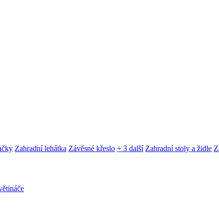
ačky
Zahradní lehátka
Závěsné křeslo
+ 3 další
Zahradní stoly a židle
Z
ětináče