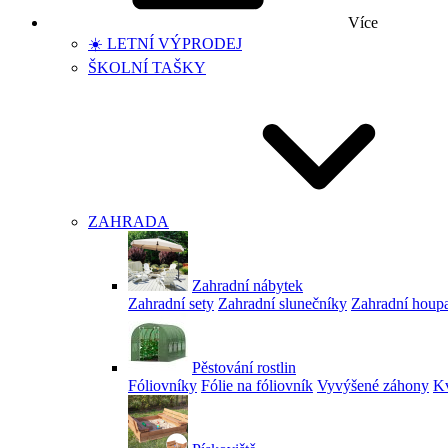
Více
☀️ LETNÍ VÝPRODEJ
ŠKOLNÍ TAŠKY
ZAHRADA
Zahradní nábytek
Zahradní sety
Zahradní slunečníky
Zahradní houp
Pěstování rostlin
Fóliovníky
Fólie na fóliovník
Vyvýšené záhony
Kv