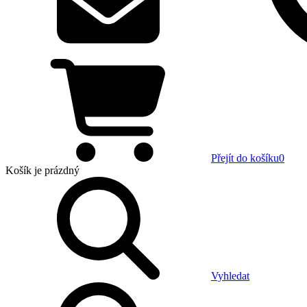
Přejít do košíku
0
Košík
je prázdný
Vyhledat