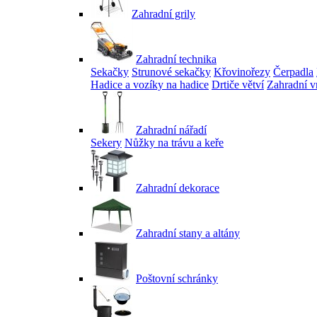
Zahradní grily
Zahradní technika
Sekačky
Strunové sekačky
Křovinořezy
Čerpadla
Hadice a vozíky na hadice
Drtiče větví
Zahradní v
Zahradní nářadí
Sekery
Nůžky na trávu a keře
Zahradní dekorace
Zahradní stany a altány
Poštovní schránky