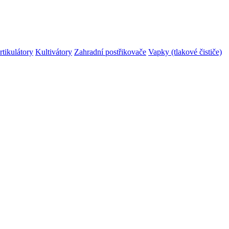
rtikulátory
Kultivátory
Zahradní postřikovače
Vapky (tlakové čističe)