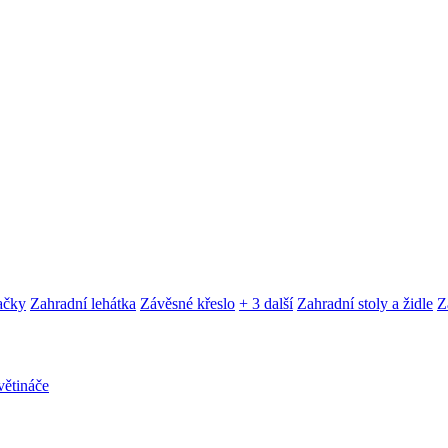
ačky
Zahradní lehátka
Závěsné křeslo
+ 3 další
Zahradní stoly a židle
Z
ětináče