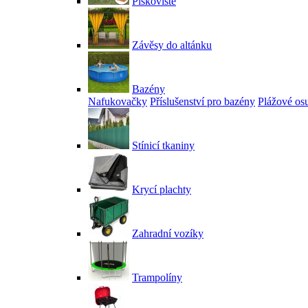
Pískoviště
Závěsy do altánku
Bazény
Nafukovačky
Příslušenství pro bazény
Plážové os
Stínicí tkaniny
Krycí plachty
Zahradní vozíky
Trampolíny