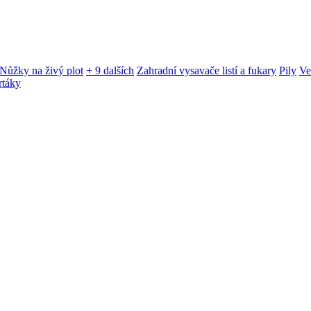
Nůžky na živý plot
+ 9 dalších
Zahradní vysavače listí a fukary
Pily
Ve
rtáky