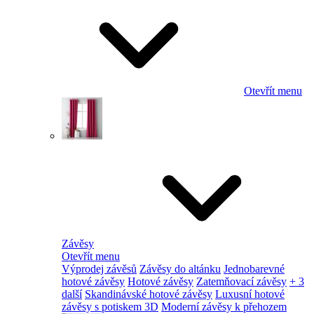
Otevřít menu
Závěsy
Otevřít menu
Výprodej závěsů
Závěsy do altánku
Jednobarevné
hotové závěsy
Hotové závěsy
Zatemňovací závěsy
+ 3
další
Skandinávské hotové závěsy
Luxusní hotové
závěsy s potiskem 3D
Moderní závěsy k přehozem