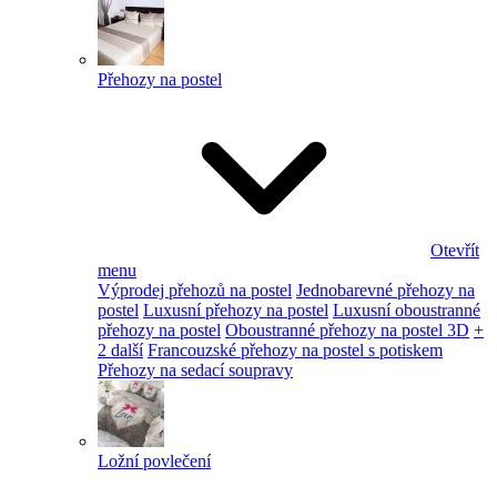
Přehozy na postel
Otevřít
menu
Výprodej přehozů na postel
Jednobarevné přehozy na
postel
Luxusní přehozy na postel
Luxusní oboustranné
přehozy na postel
Oboustranné přehozy na postel 3D
+
2 další
Francouzské přehozy na postel s potiskem
Přehozy na sedací soupravy
Ložní povlečení