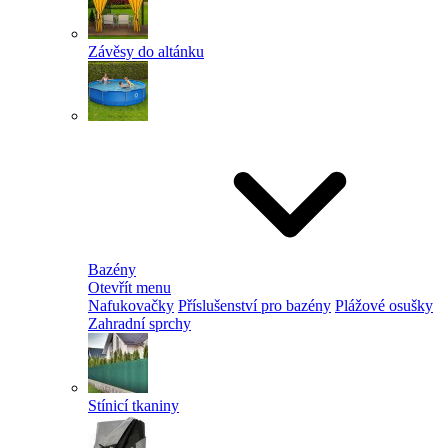
Závěsy do altánku
Bazény
Otevřít menu
Nafukovačky
Příslušenství pro bazény
Plážové osušky
Zahradní sprchy
Stínicí tkaniny