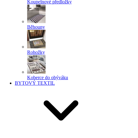
Koupelnové předložky
Běhouny
Rohožky
Koberce do obýváku
BYTOVÝ TEXTIL