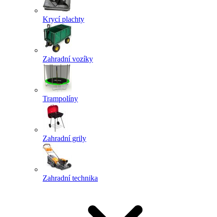
Krycí plachty
Zahradní vozíky
Trampolíny
Zahradní grily
Zahradní technika