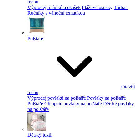
menu
Výprodej ručníků a osušek
Plážové osušky
Turban
Ručníky s vánoční tematikou
Polštáře
Otevřít
menu
Výprodej povlaků na polštáře
Povlaky na polštáře
Polštáře
Chlupaté povlaky na polštáře
Dětské povlaky
na polštáře
Dětský textil