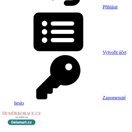
Přihlásit
Vytvořit účet
Zapomenuté
heslo