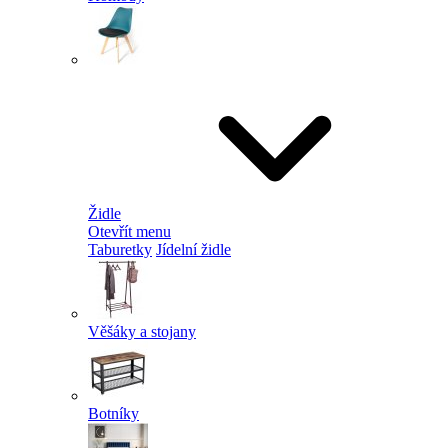
Židle
Otevřít menu
Taburetky
Jídelní židle
Věšáky a stojany
Botníky