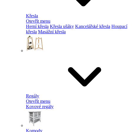
Křesla
Otevřít menu
Herní křesla
Křesla ušáky
Kancelářské křesla
Houpací
křesla
Masážní křesla
Regály
Otevřít menu
Kovové regály
Komody