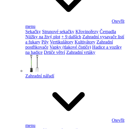
Otevřít
menu
Sekačky
Strunové sekačky
Křovinořezy
Čerpadla
Nůžky na živý plot
+ 9 dalších
Zahradní vysavače listí
a fukary
Pily
Vertikulátory
Kultivátory
Zahradní
postřikovače
Vapky (tlakové čističe)
Hadice a vozíky
na hadice
Drtiče větví
Zahradní vrtáky
Zahradní nářadí
Otevřít
menu