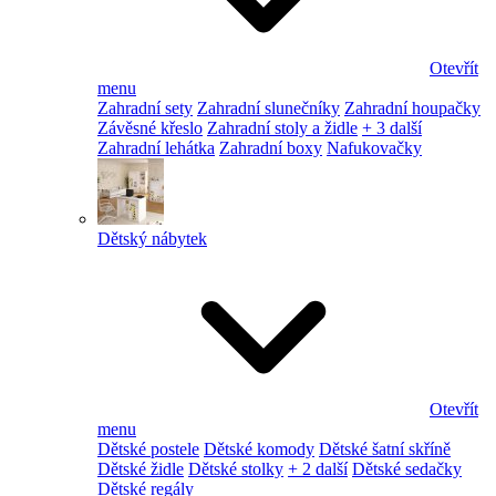
Otevřít
menu
Zahradní sety
Zahradní slunečníky
Zahradní houpačky
Závěsné křeslo
Zahradní stoly a židle
+ 3 další
Zahradní lehátka
Zahradní boxy
Nafukovačky
Dětský nábytek
Otevřít
menu
Dětské postele
Dětské komody
Dětské šatní skříně
Dětské židle
Dětské stolky
+ 2 další
Dětské sedačky
Dětské regály