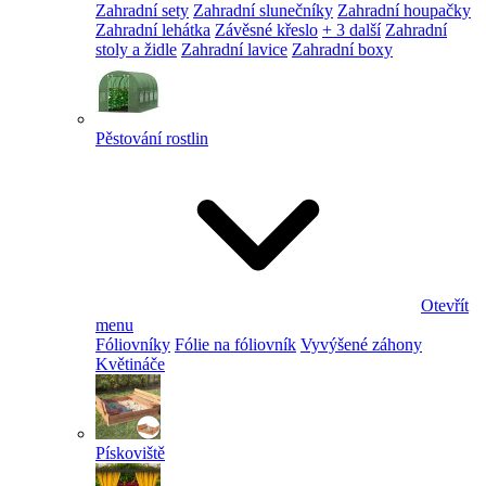
Zahradní sety
Zahradní slunečníky
Zahradní houpačky
Zahradní lehátka
Závěsné křeslo
+ 3 další
Zahradní
stoly a židle
Zahradní lavice
Zahradní boxy
Pěstování rostlin
Otevřít
menu
Fóliovníky
Fólie na fóliovník
Vyvýšené záhony
Květináče
Pískoviště