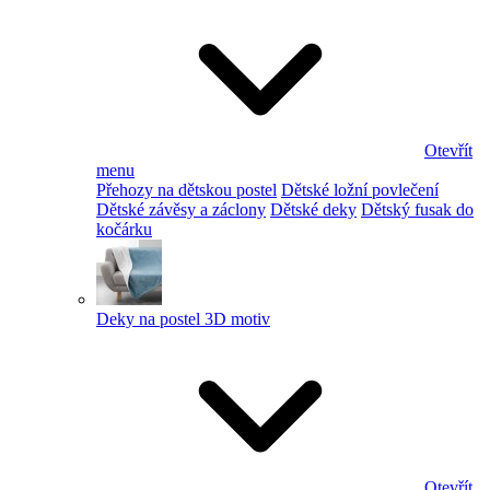
Otevřít
menu
Přehozy na dětskou postel
Dětské ložní povlečení
Dětské závěsy a záclony
Dětské deky
Dětský fusak do
kočárku
Deky na postel 3D motiv
Otevřít