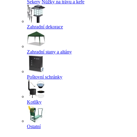
Sekery
Nůžky na trávu a keře
Zahradní dekorace
Zahradní stany a altány
Poštovní schránky
Kotlíky
Ostatní