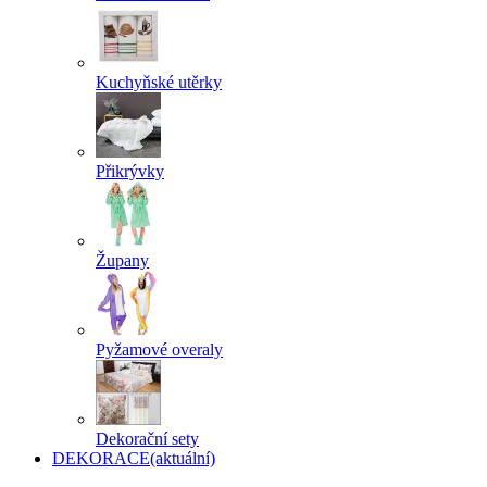
Kuchyňské utěrky
Přikrývky
Župany
Pyžamové overaly
Dekorační sety
DEKORACE
(aktuální)