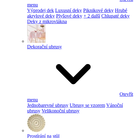
menu
Výprodej dek
Luxusní deky
Piknikové deky
Hrubé
akrylové deky
Plyšové deky
+ 2 další
Chlupaté deky
Deky z mikrovlákna
Dekorační ubrusy
Otevřít
menu
Jednobarevné ubrusy
Ubrusy se vzorem
Vánoční
ubrusy
Velikonoční ubrusy
Prostírání na stůl