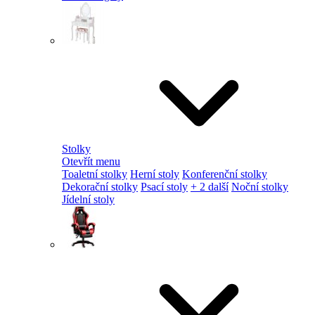
Stolky
Otevřít menu
Toaletní stolky
Herní stoly
Konferenční stolky
Dekorační stolky
Psací stoly
+ 2 další
Noční stolky
Jídelní stoly