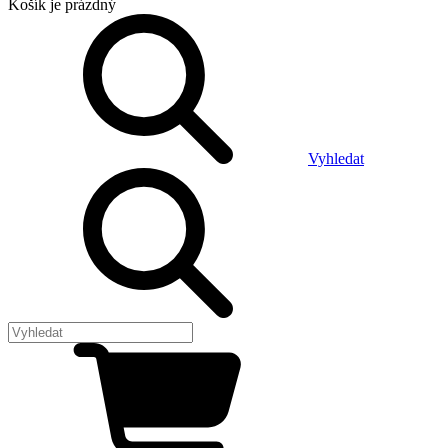
Košík
je prázdný
Vyhledat