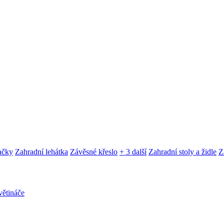
ačky
Zahradní lehátka
Závěsné křeslo
+ 3 další
Zahradní stoly a židle
Z
ětináče