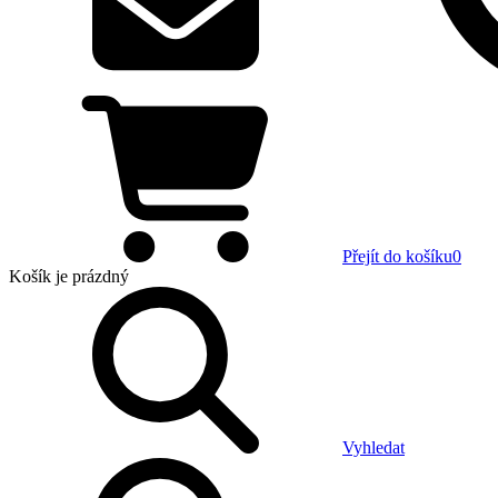
Přejít do košíku
0
Košík
je prázdný
Vyhledat