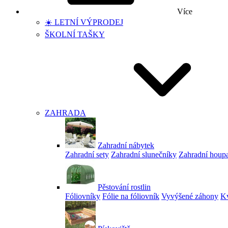
Více
☀️ LETNÍ VÝPRODEJ
ŠKOLNÍ TAŠKY
ZAHRADA
Zahradní nábytek
Zahradní sety
Zahradní slunečníky
Zahradní houp
Pěstování rostlin
Fóliovníky
Fólie na fóliovník
Vyvýšené záhony
Kv