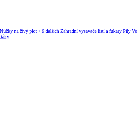
Nůžky na živý plot
+ 9 dalších
Zahradní vysavače listí a fukary
Pily
Ve
rtáky