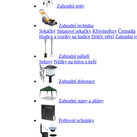
Zahradní grily
Zahradní technika
Sekačky
Strunové sekačky
Křovinořezy
Čerpadla
Hadice a vozíky na hadice
Drtiče větví
Zahradní v
Zahradní nářadí
Sekery
Nůžky na trávu a keře
Zahradní dekorace
Zahradní stany a altány
Poštovní schránky