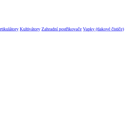
rtikulátory
Kultivátory
Zahradní postřikovače
Vapky (tlakové čističe)