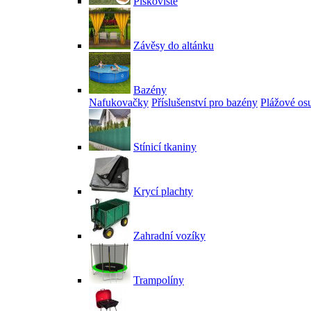
Pískoviště
Závěsy do altánku
Bazény
Nafukovačky
Příslušenství pro bazény
Plážové os
Stínicí tkaniny
Krycí plachty
Zahradní vozíky
Trampolíny